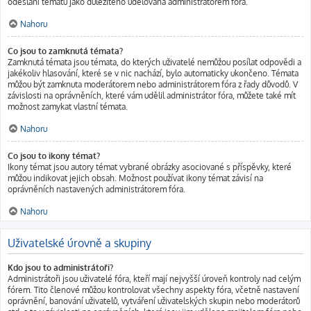
odeslání tématu jako důležitého udělována administrátorem fóra.
Nahoru
Co jsou to zamknutá témata?
Zamknutá témata jsou témata, do kterých uživatelé nemůžou posílat odpovědi a
jakékoliv hlasování, které se v nic nachází, bylo automaticky ukončeno. Témata
můžou být zamknuta moderátorem nebo administrátorem fóra z řady důvodů. V
závislosti na oprávněních, které vám udělil administrátor fóra, můžete také mít
možnost zamykat vlastní témata.
Nahoru
Co jsou to ikony témat?
Ikony témat jsou autory témat vybrané obrázky asociované s příspěvky, které
můžou indikovat jejich obsah. Možnost používat ikony témat závisí na
oprávněních nastavených administrátorem fóra.
Nahoru
Uživatelské úrovně a skupiny
Kdo jsou to administrátoři?
Administrátoři jsou uživatelé fóra, kteří mají nejvyšší úroveň kontroly nad celým
fórem. Tito členové můžou kontrolovat všechny aspekty fóra, včetně nastavení
oprávnění, banování uživatelů, vytváření uživatelských skupin nebo moderátorů