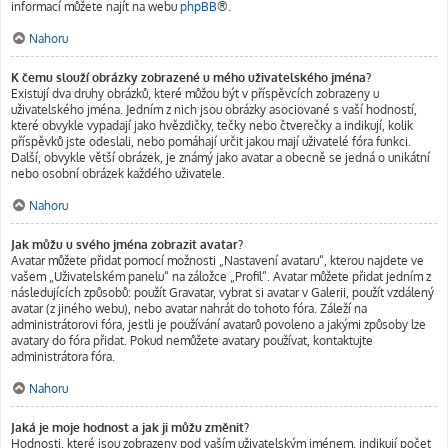
informací můžete najít na webu
phpBB
®.
Nahoru
K čemu slouží obrázky zobrazené u mého uživatelského jména?
Existují dva druhy obrázků, které můžou být v příspěvcích zobrazeny u
uživatelského jména. Jedním z nich jsou obrázky asociované s vaší hodností,
které obvykle vypadají jako hvězdičky, tečky nebo čtverečky a indikují, kolik
příspěvků jste odeslali, nebo pomáhají určit jakou mají uživatelé fóra funkci.
Další, obvykle větší obrázek, je známý jako avatar a obecně se jedná o unikátní
nebo osobní obrázek každého uživatele.
Nahoru
Jak můžu u svého jména zobrazit avatar?
Avatar můžete přidat pomocí možnosti „Nastavení avataru“, kterou najdete ve
vašem „Uživatelském panelu“ na záložce „Profil“. Avatar můžete přidat jedním z
následujících způsobů: použít Gravatar, vybrat si avatar v Galerii, použít vzdálený
avatar (z jiného webu), nebo avatar nahrát do tohoto fóra. Záleží na
administrátorovi fóra, jestli je používání avatarů povoleno a jakými způsoby lze
avatary do fóra přidat. Pokud nemůžete avatary používat, kontaktujte
administrátora fóra.
Nahoru
Jaká je moje hodnost a jak ji můžu změnit?
Hodnosti, které jsou zobrazeny pod vaším uživatelským jménem, indikují počet