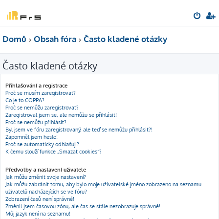
Domů
Obsah fóra
Často kladené otázky
Často kladené otázky
Přihlašování a registrace
Proč se musím zaregistrovat?
Co je to COPPA?
Proč se nemůžu zaregistrovat?
Zaregistroval jsem se, ale nemůžu se přihlásit!
Proč se nemůžu přihlásit?
Byl jsem ve fóru zaregistrovaný, ale teď se nemůžu přihlásit?!
Zapomněl jsem heslo!
Proč se automaticky odhlašuji?
K čemu slouží funkce „Smazat cookies“?
Předvolby a nastavení uživatele
Jak můžu změnit svoje nastavení?
Jak můžu zabránit tomu, aby bylo moje uživatelské jméno zobrazeno na seznamu
uživatelů nacházejících se ve fóru?
Zobrazení časů není správné!
Změnil jsem časovou zónu, ale čas se stále nezobrazuje správně!
Můj jazyk není na seznamu!