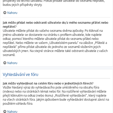
příspěvky od těchto uživatelů. Pokud přidáte uživatele do seznamu nepřátel,
budou jejich příspěvky skryty.
Nahoru
Jak můžu přidat nebo odstranit uživatele do/z mého seznamu přátel nebo
nepřátel?
Uživatele můžete přidat do vašeho seznamu dvěma způsoby. Po kliknutí na
jméno uživatele se dostanete na stránku s profilem uživatele, kde najdete
odkaz, pomocí kterého můžete uživatele přidat do seznamu přátel nebo
nepřátel. Nebo můžete ve vašem „Uživatelském panelu“ na záložce „Přátelé a
nepřátelé“ přímo přidat uživatele do jednoho ze seznamů vložením jejich
uživatelských jmen. Na stejné stránce můžete také odstranit uživatele z vašich
seznamů.
Nahoru
Vyhledávání ve fóru
Jak můžu vyhledávat na celém fóru nebo v jednotlivých fórech?
Vložte hledaný výraz do vyhledávacího pole umístěného na obsahu fóra
(indexu) nebo na stránkách témat nebo fór. Na rozšířené vyhledávání můžete
přejít kliknutím na odkaz (nebo ikonu) „Rozšířené vyhledávání“, který najdete
na všech stránkách fóra. Jakým způsobem bude vyhledávání dostupné závisí na
použitém vzhledu fóra.
Nahoru