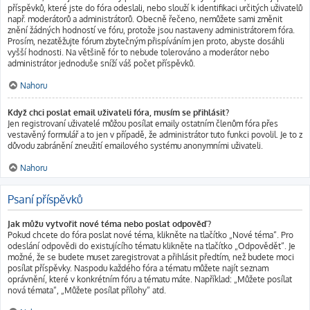
příspěvků, které jste do fóra odeslali, nebo slouží k identifikaci určitých uživatelů
např. moderátorů a administrátorů. Obecně řečeno, nemůžete sami změnit
znění žádných hodností ve fóru, protože jsou nastaveny administrátorem fóra.
Prosím, nezatěžujte fórum zbytečným přispíváním jen proto, abyste dosáhli
vyšší hodnosti. Na většině fór to nebude tolerováno a moderátor nebo
administrátor jednoduše sníží váš počet příspěvků.
Nahoru
Když chci poslat email uživateli fóra, musím se přihlásit?
Jen registrovaní uživatelé můžou posílat emaily ostatním členům fóra přes
vestavěný formulář a to jen v případě, že administrátor tuto funkci povolil. Je to z
důvodu zabránění zneužití emailového systému anonymními uživateli.
Nahoru
Psaní příspěvků
Jak můžu vytvořit nové téma nebo poslat odpověď?
Pokud chcete do fóra poslat nové téma, klikněte na tlačítko „Nové téma“. Pro
odeslání odpovědi do existujícího tématu klikněte na tlačítko „Odpovědět“. Je
možné, že se budete muset zaregistrovat a přihlásit předtím, než budete moci
posílat příspěvky. Naspodu každého fóra a tématu můžete najít seznam
oprávnění, které v konkrétním fóru a tématu máte. Například: „Můžete posílat
nová témata“, „Můžete posílat přílohy“ atd.