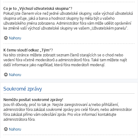
Co je to „Výchozí uživatelská skupina“?
Pokud jste členem více než jedné uživatelské skupiny, vaše výchozí uživatelská
skupina určuje, jaká a barva a hodnost skupiny by měla být u vašeho
uživatelského jména zobrazena. Administrátor fóra vám může udělit oprávnění
ke změně vaší výchozí uživatelské skupiny ve vašem „Uživatelském panelu“.
Nahoru
K čemu slouží odkaz „Tým“?
Na této stránce můžete zobrazit seznam členů starajících se o chod nebo
vedení fóra včetně moderátorů a administrátorů fóra. Také tam můžete najít
další informace jako například, která fóra moderátoři moderují.
Nahoru
Soukromé zprávy
Nemůžu posílat soukromé zprávy!
Jsou tři důvody, proč to tak je. Nejste zaregistrovaní a/nebo přihlášení,
administrátor fóra zakázal soukromé zprávy pro celé fórum, nebo administrátor
fóra zakázal přímo vám odesílání zpráv. Pro více informací kontaktujte
administrátora fóra.
Nahoru