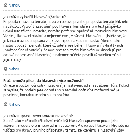
Nahoru
Jak můžu vytvořit hlasování/anketu?
Při posílání nového tématu, nebo při úpravě prvního příspěvku tématu, klikněte
na záložku „Vytvořit hlasování“ pod hlavním formulářem pro text příspěvku.
Pokud tuto záložku nevidíte, nemáte potřebné oprávnění k vytvoření hlasování.
Vložte „Hlasovací otázku“ a nejméně dvě „Možnosti hlasování“, ujistěte se, že
je každá možnost napsaná v textovém poli na vlastním řádku. Můžete také
nastavit počet možností, které uživatel může během hlasování vybrat (v poli
„Možností na uživatele“), časové omezení trvání hlasování ve dnech (0 pro
časově neomezené hlasování) a nakonec můžete povolit uživatelům měnit
jejich hlasy.
Nahoru
Proč nemůžu přidat do hlasování více možností?
Omezení počtu možností v hlasování je nastaveno administrátorem fóra. Pokud
si myslíte, že potřebujete do vašeho hlasování vložit více možností než je
povoleno, kontaktujte administrátora fóra.
Nahoru
Jak můžu upravit nebo smazat hlasování?
Stejně jako v případě příspěvků může být hlasování upraveno pouze jeho
autorem, moderátorem nebo administrátorem. Pro úpravu hlasování klikněte na
tlačítko pro úpravu prvního příspěvku v tématu, ke kterému je hlasování vždy