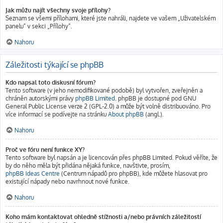
Jak můžu najít všechny svoje přílohy?
Seznam se všemi přílohami, které jste nahráli, najdete ve vašem „Uživatelském
panelu“ v sekci „Přílohy“.
Nahoru
Záležitosti týkající se phpBB
Kdo napsal toto diskusní fórum?
Tento software (v jeho nemodifikované podobě) byl vytvořen, zveřejněn a
chráněn autorskými právy
phpBB Limited
. phpBB je dostupné pod GNU
General Public License verze 2 (GPL-2.0) a může být volně distribuováno. Pro
více informací se podívejte na stránku
About phpBB
(angl.).
Nahoru
Proč ve fóru není funkce XY?
Tento software byl napsán a je licencován přes phpBB Limited. Pokud věříte, že
by do něho měla být přidána nějaká funkce, navštivte, prosím,
phpBB Ideas Centre
(Centrum nápadů pro phpBB), kde můžete hlasovat pro
existující nápady nebo navrhnout nové funkce.
Nahoru
Koho mám kontaktovat ohledně stížnosti a/nebo právních záležitostí