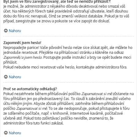
Byl jsem ve fóru zaregistrovaný, ale teď se nemůžu přihlásit?!
Je možné, že administrátor z nějakého důvodu deaktivoval nebo smazal váš
účet. Na některých fórech také pravidelně odstraňují uživatele, kteří dlouhou
dobu do fóra nic nenapsali, čímž se zmenší velikost databáze. Pokud je to váš
případ, zaregistrujte se znovu a pokuste se více zapojit do diskuzí.
Nahoru
Zapomněl jsem heslo!
Nepropadejte panice! Vaše původní heslo nelze sice získat zpět, ale můžete ho
jednoduše resetovat. Přejděte na přihlašovací stránku a klikněte na odkaz
Zapomněl/a jsem heslo
. Postupujte podle instrukcí a brzy se opět budete moci
přihlásit.
Pokud nebudete moci resetovat vaše heslo, kontaktujte administrátora fóra.
Nahoru
Proč se automaticky odhlašuji?
Pokud nezatrhnete během přihlašování políčko
Zapamatovat si mě
zůstanete na
fóru přihlášen jen po přednastavený čas. To slouží k zabránění zneužití vašeho
účtu někým jiným. Abyste zůstali přihlášeni, zatrhněte během přihlašování
políčko
Zapamatovat si mě
. To se ale nedoporučuje, pokud přistupujete k fóru
ze sdíleného počítače, např. v knihovně, internetové kavárně, počítačové
učebně atd. Pokud toto zaškrtávací políčko nevidíte, znamená to, že
administrátor fóra tuto funkci zakázal.
Nahoru