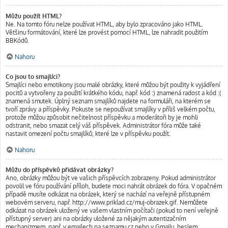
Můžu použít HTML?
Ne. Na tomto fóru nelze používat HTML, aby bylo zpracováno jako HTML.
Většinu formátování, které lze provést pomocí HTML, lze nahradit použitím
BBKódů.
Nahoru
Co jsou to smajlíci?
Smajlíci nebo emotikony jsou malé obrázky, které můžou být použity k vyjádření
pocitů a vytvořeny za použití krátkého kódu, např. kód :) znamená radost a kód :(
znamená smutek. Úplný seznam smajlíků najdete na formuláři, na kterém se
tvoří zprávy a příspěvky. Pokuste se nepoužívat smajlíky v příliš velkém počtu,
protože můžou způsobit nečitelnost příspěvku a moderátoři by je mohli
odstranit, nebo smazat celý váš příspěvek. Administrátor fóra může také
nastavit omezení počtu smajlíků, které lze v příspěvku použít.
Nahoru
Můžu do příspěvků přidávat obrázky?
Ano, obrázky můžou být ve vašich příspěvcích zobrazeny. Pokud administrátor
povolil ve fóru používání příloh, budete moci nahrát obrázek do fóra. V opačném
případě musíte odkázat na obrázek, který se nachází na veřejně přístupném
webovém serveru, např. http://www.priklad.cz/muj-obrazek.gif. Nemůžete
odkázat na obrázek uložený ve vašem vlastním počítači (pokud to není veřejně
přístupný server) ani na obrázky uložené za nějakým autentizačním
mechanizmem, např. v emailech na seznamu.cz nebo v Gmailu, heslem