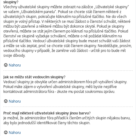
skupiny?
Všechny uživatelské skupiny můžete zobrazit na záložce „Uživatelské skupiny“
ve vašem „Uživatelském panelu“. Pokud se chcete stát členem některé z
uživatelských skupin, pokračujte kliknutím na příslušné tlačítko. Ne do všech
skupin je volný přístup. V některých se musí žádost o členství schválit, některé
můžou být uzavřené a některé můžou být dokonce skryté. Pokud je skupiny
otevřená, můžete se stát jejím členem po kliknutí na příslušné tlačítko. Pokud
členství ve skupině vyžaduje schválení, můžete o ně požádat kliknutím na
příslušné tlačítko. Vedoucí uživatelské skupiny bude muset schválit vaši žádost
a může se vás zeptat, proč se chcete stát členem skupiny. Neobtěžujte, prosím,
vedoucího skupiny v případě, že zamítne vaši žádost - určitě pro to bude mít
svoje důvody.
Nahoru
Jak se můžu stát vedoucím skupiny?
Vedoucí skupiny je obvykle určen administrátorem fóra při vytváření skupiny.
Pokud máte zájem o vytvoření uživatelské skupiny, měli byste nejdříve
kontaktovat administrátora fóra - zkuste mu poslat soukromou zprávu.
Nahoru
Proč mají některé uživatelské skupiny jinou barvu?
Je možné, že administrátor fóra přiřadil k členům určitých skupin nějakou barvu,
aby bylo jednodušší identifikovat členy těchto skupin.
Nahoru