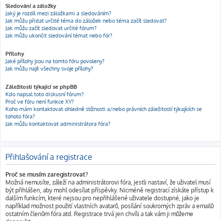
Sledování a záložky
Jaký je rozdíl mezi záložkami a sledováním?
Jak můžu přidat určité téma do záložek nebo téma začít sledovat?
Jak můžu začít sledovat určité fórum?
Jak můžu ukončit sledování témat nebo fór?
Přílohy
Jaké přílohy jsou na tomto fóru povoleny?
Jak můžu najít všechny svoje přílohy?
Záležitosti týkající se phpBB
Kdo napsal toto diskusní fórum?
Proč ve fóru není funkce XY?
Koho mám kontaktovat ohledně stížnosti a/nebo právních záležitostí týkajících se
tohoto fóra?
Jak můžu kontaktovat administrátora fóra?
Přihlašování a registrace
Proč se musím zaregistrovat?
Možná nemusíte, záleží na administrátorovi fóra, jestli nastaví, že uživatel musí
být přihlášen, aby mohl odesílat příspěvky. Nicméně registrací získáte přístup k
dalším funkcím, které nejsou pro nepřihlášené uživatele dostupné, jako je
například možnost použití vlastních avatarů, posílání soukromých zpráv a emailů
ostatním členům fóra atd. Registrace trvá jen chvíli a tak vám ji můžeme