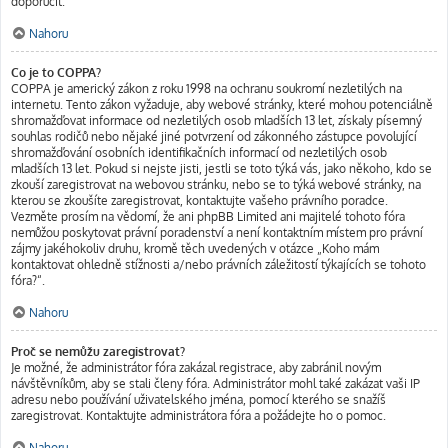
doporučit.
Nahoru
Co je to COPPA?
COPPA je americký zákon z roku 1998 na ochranu soukromí nezletilých na
internetu. Tento zákon vyžaduje, aby webové stránky, které mohou potenciálně
shromažďovat informace od nezletilých osob mladších 13 let, získaly písemný
souhlas rodičů nebo nějaké jiné potvrzení od zákonného zástupce povolující
shromažďování osobních identifikačních informací od nezletilých osob
mladších 13 let. Pokud si nejste jisti, jestli se toto týká vás, jako někoho, kdo se
zkouší zaregistrovat na webovou stránku, nebo se to týká webové stránky, na
kterou se zkoušíte zaregistrovat, kontaktujte vašeho právního poradce.
Vezměte prosím na vědomí, že ani phpBB Limited ani majitelé tohoto fóra
nemůžou poskytovat právní poradenství a není kontaktním místem pro právní
zájmy jakéhokoliv druhu, kromě těch uvedených v otázce „Koho mám
kontaktovat ohledně stížnosti a/nebo právních záležitostí týkajících se tohoto
fóra?“.
Nahoru
Proč se nemůžu zaregistrovat?
Je možné, že administrátor fóra zakázal registrace, aby zabránil novým
návštěvníkům, aby se stali členy fóra. Administrátor mohl také zakázat vaši IP
adresu nebo používání uživatelského jména, pomocí kterého se snažíš
zaregistrovat. Kontaktujte administrátora fóra a požádejte ho o pomoc.
Nahoru