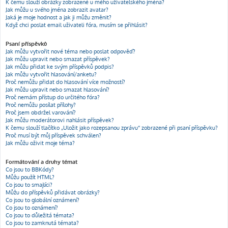
K čemu slouží obrázky zobrazené u mého uživatelského jména?
Jak můžu u svého jména zobrazit avatar?
Jaká je moje hodnost a jak ji můžu změnit?
Když chci poslat email uživateli fóra, musím se přihlásit?
Psaní příspěvků
Jak můžu vytvořit nové téma nebo poslat odpověď?
Jak můžu upravit nebo smazat příspěvek?
Jak můžu přidat ke svým příspěvků podpis?
Jak můžu vytvořit hlasování/anketu?
Proč nemůžu přidat do hlasování více možností?
Jak můžu upravit nebo smazat hlasování?
Proč nemám přístup do určitého fóra?
Proč nemůžu posílat přílohy?
Proč jsem obdržel varování?
Jak můžu moderátorovi nahlásit příspěvek?
K čemu slouží tlačítko „Uložit jako rozepsanou zprávu“ zobrazené při psaní příspěvku?
Proč musí být můj příspěvek schválen?
Jak můžu oživit moje téma?
Formátování a druhy témat
Co jsou to BBKódy?
Můžu použít HTML?
Co jsou to smajlíci?
Můžu do příspěvků přidávat obrázky?
Co jsou to globální oznámení?
Co jsou to oznámení?
Co jsou to důležitá témata?
Co jsou to zamknutá témata?