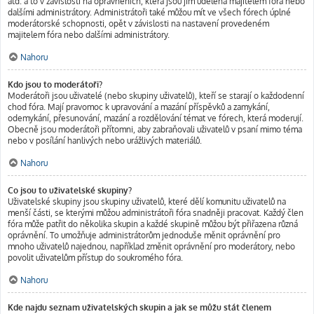
atd. a to v závislosti na oprávněních, která jsou jim udělena majitelem fóra nebo
dalšími administrátory. Administrátoři také můžou mít ve všech fórech úplné
moderátorské schopnosti, opět v závislosti na nastavení provedeném
majitelem fóra nebo dalšími administrátory.
Nahoru
Kdo jsou to moderátoři?
Moderátoři jsou uživatelé (nebo skupiny uživatelů), kteří se starají o každodenní
chod fóra. Mají pravomoc k upravování a mazání příspěvků a zamykání,
odemykání, přesunování, mazání a rozdělování témat ve fórech, která moderují.
Obecně jsou moderátoři přítomni, aby zabraňovali uživatelů v psaní mimo téma
nebo v posílání hanlivých nebo urážlivých materiálů.
Nahoru
Co jsou to uživatelské skupiny?
Uživatelské skupiny jsou skupiny uživatelů, které dělí komunitu uživatelů na
menší části, se kterými můžou administrátoři fóra snadněji pracovat. Každý člen
fóra může patřit do několika skupin a každé skupině můžou být přiřazena různá
oprávnění. To umožňuje administrátorům jednoduše měnit oprávnění pro
mnoho uživatelů najednou, například změnit oprávnění pro moderátory, nebo
povolit uživatelům přístup do soukromého fóra.
Nahoru
Kde najdu seznam uživatelských skupin a jak se můžu stát členem