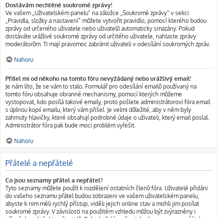
Dostávám nechtěné soukromé zprávy!
Ve vašem „Uživatelském panelu“ na záložce „Soukromé zprávy“ v sekci
„Pravidla, složky a nastavení“ můžete vytvořit pravidlo, pomocí kterého budou
zprávy od určeného uživatele nebo uživatelů automaticky smazány. Pokud
dostáváte urážlivé soukromé zprávy od určitého uživatele, nahlaste zprávy
moderátorům. Ti mají pravomoc zabránit uživateli v odesílání soukromých zpráv.
Nahoru
Přišel mi od někoho na tomto fóru nevyžádaný nebo urážlivý email!
Je nám líto, že se vám to stalo. Formulář pro odesílání emailů používaný na
tomto fóru obsahuje obranné mechanismy, pomocí kterých můžeme
vystopovat, kdo posílá takové emaily, proto pošlete administrátorovi fóra email
s úplnou kopií emailu, který vám přišel. Je velmi důležité, aby v něm byly
zahrnuty hlavičky, které obsahují podrobné údaje o uživateli, který email poslal.
Administrátor fóra pak bude moci problém vyřešit.
Nahoru
Přátelé a nepřátelé
Co jsou seznamy přátel a nepřátel?
Tyto seznamy můžete použít k rozdělení ostatních členů fóra. Uživatelé přidáni
do vašeho seznamu přátel budou zobrazeni ve vašem uživatelském panelu,
abyste k nim měli rychlý přístup, viděli jejich online stav a mohli jim posílat
soukromé zprávy. V závislosti na použitém vzhledu můžou být zvýrazněny i