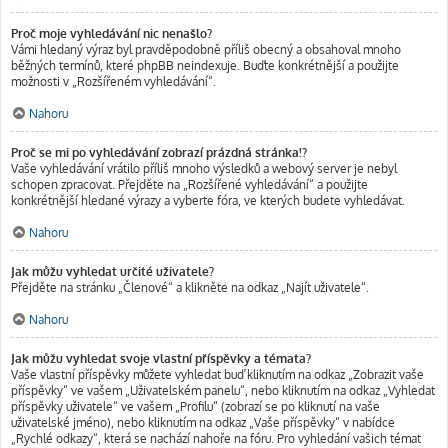
Proč moje vyhledávání nic nenašlo?
Vámi hledaný výraz byl pravděpodobně příliš obecný a obsahoval mnoho
běžných termínů, které phpBB neindexuje. Buďte konkrétnější a použijte
možnosti v „Rozšířeném vyhledávání“.
Nahoru
Proč se mi po vyhledávání zobrazí prázdná stránka!?
Vaše vyhledávání vrátilo příliš mnoho výsledků a webový server je nebyl
schopen zpracovat. Přejděte na „Rozšířené vyhledávání“ a použijte
konkrétnější hledané výrazy a vyberte fóra, ve kterých budete vyhledávat.
Nahoru
Jak můžu vyhledat určité uživatele?
Přejděte na stránku „Členové“ a klikněte na odkaz „Najít uživatele“.
Nahoru
Jak můžu vyhledat svoje vlastní příspěvky a témata?
Vaše vlastní příspěvky můžete vyhledat buď kliknutím na odkaz „Zobrazit vaše
příspěvky“ ve vašem „Uživatelském panelu“, nebo kliknutím na odkaz „Vyhledat
příspěvky uživatele“ ve vašem „Profilu“ (zobrazí se po kliknutí na vaše
uživatelské jméno), nebo kliknutím na odkaz „Vaše příspěvky“ v nabídce
„Rychlé odkazy“, která se nachází nahoře na fóru. Pro vyhledání vašich témat