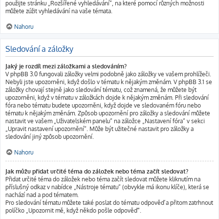
použijte stránku „Rozšířené vyhledávání“, na které pomocí různých možnosti
můžete zúžit vyhledávání na vaše témata.
Nahoru
Sledování a záložky
Jaký je rozdíl mezi záložkami a sledováním?
V phpBB 3.0 fungovali záložky velmi podobně jako záložky ve vašem prohlížeči.
Nebyli jste upozorněni, když došlo v tématu k nějakým změnám. V phpBB 3.1 se
záložky chovají stejně jako sledování tématu, což znamená, že můžete být
upozorněni, když v tématu v záložkách dojde k nějakým změnám. Při sledování
fóra nebo tématu budete upozorněni, když dojde ve sledovaném fóru nebo
tématu k nějakým změnám. Způsob upozornění pro záložky a sledování můžete
nastavit ve vašem „Uživatelském panelu“ na záložce „Nastavení fóra“ v sekci
„Upravit nastavení upozornění“. Může být užitečné nastavit pro záložky a
sledování jiný způsob upozornění.
Nahoru
Jak můžu přidat určité téma do záložek nebo téma začít sledovat?
Přidat určité téma do záložek nebo téma začít sledovat můžete kliknutím na
příslušný odkaz v nabídce „Nástroje tématu“ (obvykle má ikonu klíče), která se
nachází nad a pod tématem.
Pro sledování tématu můžete také poslat do tématu odpověď a přitom zatrhnout
políčko „Upozornit mě, když někdo pošle odpověď“.