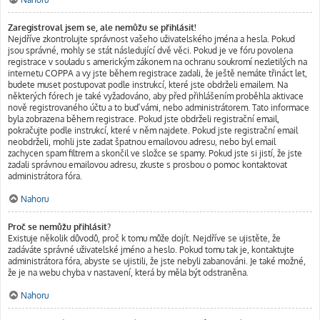
Zaregistroval jsem se, ale nemůžu se přihlásit!
Nejdříve zkontrolujte správnost vašeho uživatelského jména a hesla. Pokud
jsou správné, mohly se stát následující dvě věci. Pokud je ve fóru povolena
registrace v souladu s americkým zákonem na ochranu soukromí nezletilých na
internetu COPPA a vy jste během registrace zadali, že ještě nemáte třináct let,
budete muset postupovat podle instrukcí, které jste obdrželi emailem. Na
některých fórech je také vyžadováno, aby před přihlášením proběhla aktivace
nově registrovaného účtu a to buď vámi, nebo administrátorem. Tato informace
byla zobrazena během registrace. Pokud jste obdrželi registrační email,
pokračujte podle instrukcí, které v něm najdete. Pokud jste registrační email
neobdrželi, mohli jste zadat špatnou emailovou adresu, nebo byl email
zachycen spam filtrem a skončil ve složce se spamy. Pokud jste si jistí, že jste
zadali správnou emailovou adresu, zkuste s prosbou o pomoc kontaktovat
administrátora fóra.
Nahoru
Proč se nemůžu přihlásit?
Existuje několik důvodů, proč k tomu může dojít. Nejdříve se ujistěte, že
zadáváte správné uživatelské jméno a heslo. Pokud tomu tak je, kontaktujte
administrátora fóra, abyste se ujistili, že jste nebyli zabanováni. Je také možné,
že je na webu chyba v nastavení, která by měla být odstraněna.
Nahoru