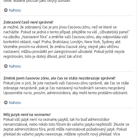
sebe. Budete počítán jako skrytý uživatel.
Nahoru
Zobrazení časů není správné!
Je možné, že zobrazený čas je pro jinou časovou zónu, než ve které se
nacházíte. Pokud se jedná o tento případ, přejděte na váš „Uživatelský panel“
na záložku „Nastavení fóra“ a změňte vaši časovou zónu, aby odpovídala vaší
konkrétní oblasti, např. Praha, Bratislava, Londýn, New York, Sydney atd.
Vezměte prosím na vědomí, že změnu časové zóny, stejně jako většinu
nastavení, můžou provádět jen zaregistrovaní uživatelé. Pokud ještě nejste
registrováni, toto je dobrý důvod, proč tak učinit.
Nahoru
Změnil jsem časovou zónu, ale čas se stále nezobrazuje správně!
Pokud jste si jisti, že jste nastavili vaši časovou zónu správně, ale čas se stále
zobrazuje nesprávně, pak je čas nastavený na hodinách serveru nesprávný.
Upozorněte na to, prosím, administrátora, aby mohl tento problém odstranit.
Nahoru
Můj jazyk není na seznamu!
Pokud váš jazyk není na seznamu jazyků, tak ho buď administrátor
nenainstaloval, nebo nikdo toto fórum do vašeho jazyka nepřeložil. Zkuste se
zeptat administrátora fóra, jestli může nainstalovat požadovaný jazyk. Pokud
překlad do vašeho jazyku neexistuje, můžete vytvořit nový překlad. Více