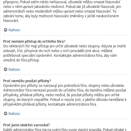
připojeno. Pokud zatím nikdo nehlasoval, uživatelé můžou smazat hlasování
nebo v něm upravit jakoukoliv možnost. Pokud ale již uživatelé hlasovali, jen
administrátoři nebo moderátoři můžou upravit nebo smazat hlasování. To
zabrání tomu, aby byly možnosti hlasování změněny v ještě neukončeném
hlasování.
Nahoru
Proč nemám přístup do určitého fóra?
Do některých fór mají přístup jen určití uživatelé nebo skupiny. Abyste je mohli
zobrazit, číst, přispívat do nich nebo v nich provádět jiné akce, můžete
potřebovat speciální oprávnění. Kontaktujte administrátora fóra, aby vám
umožnil do fóra přístup.
Nahoru
Proč nemůžu posílat přílohy?
Oprávnění pro přílohy se nastavují pro jednotlivá fóra, skupiny nebo uživatele.
Administrátor fóra nemusel povolit do určitého fóra, do kterého můžete posílat
příspěvky, přidávat přílohy, nebo možná, že posílat přílohy můžou jen určité
skupiny, do kterých nepatříte. Pokud si nejste jisti, z jakého důvodu nemůžete k
příspěvkům přidávat přílohy, kontaktujte administrátora fóra.
Nahoru
Proč jsem obdržel varování?
Každý administrátor fóra má na svém fóru svoje vlastní pravidla. Pokud nějaké z