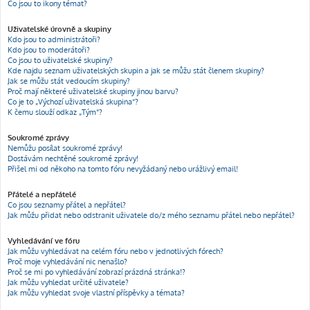
Co jsou to ikony témat?
Uživatelské úrovně a skupiny
Kdo jsou to administrátoři?
Kdo jsou to moderátoři?
Co jsou to uživatelské skupiny?
Kde najdu seznam uživatelských skupin a jak se můžu stát členem skupiny?
Jak se můžu stát vedoucím skupiny?
Proč mají některé uživatelské skupiny jinou barvu?
Co je to „Výchozí uživatelská skupina“?
K čemu slouží odkaz „Tým“?
Soukromé zprávy
Nemůžu posílat soukromé zprávy!
Dostávám nechtěné soukromé zprávy!
Přišel mi od někoho na tomto fóru nevyžádaný nebo urážlivý email!
Přátelé a nepřátelé
Co jsou seznamy přátel a nepřátel?
Jak můžu přidat nebo odstranit uživatele do/z mého seznamu přátel nebo nepřátel?
Vyhledávání ve fóru
Jak můžu vyhledávat na celém fóru nebo v jednotlivých fórech?
Proč moje vyhledávání nic nenašlo?
Proč se mi po vyhledávání zobrazí prázdná stránka!?
Jak můžu vyhledat určité uživatele?
Jak můžu vyhledat svoje vlastní příspěvky a témata?