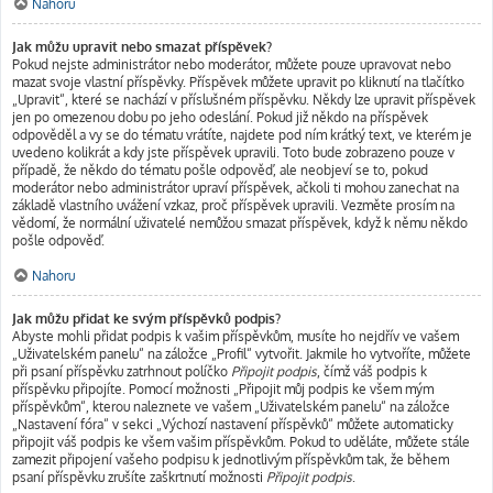
Nahoru
Jak můžu upravit nebo smazat příspěvek?
Pokud nejste administrátor nebo moderátor, můžete pouze upravovat nebo
mazat svoje vlastní příspěvky. Příspěvek můžete upravit po kliknutí na tlačítko
„Upravit“, které se nachází v příslušném příspěvku. Někdy lze upravit příspěvek
jen po omezenou dobu po jeho odeslání. Pokud již někdo na příspěvek
odpověděl a vy se do tématu vrátíte, najdete pod ním krátký text, ve kterém je
uvedeno kolikrát a kdy jste příspěvek upravili. Toto bude zobrazeno pouze v
případě, že někdo do tématu pošle odpověď, ale neobjeví se to, pokud
moderátor nebo administrátor upraví příspěvek, ačkoli ti mohou zanechat na
základě vlastního uvážení vzkaz, proč příspěvek upravili. Vezměte prosím na
vědomí, že normální uživatelé nemůžou smazat příspěvek, když k němu někdo
pošle odpověď.
Nahoru
Jak můžu přidat ke svým příspěvků podpis?
Abyste mohli přidat podpis k vašim příspěvkům, musíte ho nejdřív ve vašem
„Uživatelském panelu“ na záložce „Profil“ vytvořit. Jakmile ho vytvoříte, můžete
při psaní příspěvku zatrhnout políčko
Připojit podpis
, čímž váš podpis k
příspěvku připojíte. Pomocí možnosti „Připojit můj podpis ke všem mým
příspěvkům“, kterou naleznete ve vašem „Uživatelském panelu“ na záložce
„Nastavení fóra“ v sekci „Výchozí nastavení příspěvků“ můžete automaticky
připojit váš podpis ke všem vašim příspěvkům. Pokud to uděláte, můžete stále
zamezit připojení vašeho podpisu k jednotlivým příspěvkům tak, že během
psaní příspěvku zrušíte zaškrtnutí možnosti
Připojit podpis
.