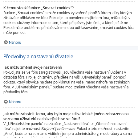
K čemu slouží funkce „Smazat cookies“?
Funkce „Smazat cookies“ smaže cookies vytvořené phpBB fórem, díky kterým
zůstáváte přihlášen ve fóru. Pokud je to povoleno majitelem fóra, můžou být v
cookies uloženy informace o tom, které příspěvky jste četli, a které ještě ne.
Pokud máte problém s přihlašováním nebo odhlašováním, smazání cookies fóra
může pomoci.
Nahoru
Předvolby a nastavení uživatele
Jak můžu změnit svoje nastavení?
Pokud jste se ve fóru zaregistrovali, jsou všechna vaše nastavení uložena v
databázi fóra. Pro jejich změnu přejděte na váš „Uživatelský panel“ pomocí
odkazu, který obvykle najdete po kliknutí na vaše jméno nahoře na stránkách
fóra. V „Uživatelském panelu“ budete moci změnit všechna vaše nastavení a
předvolby fóra.
Nahoru
Jak můžu zabránit tomu, aby bylo moje uživatelské jméno zobrazeno na
seznamu uživatelů nacházejících se ve fóru?
V „Uživatelském panelu“ na záložce „Nastavení fóra“ -> „Obecné nastavení
fóra“ najdete možnost
Skrýt můj online stav
. Pokud u této možnosti nastavíte
„Ano“, budete na seznamu viditelní jen pro administrátory, moderátory a sama