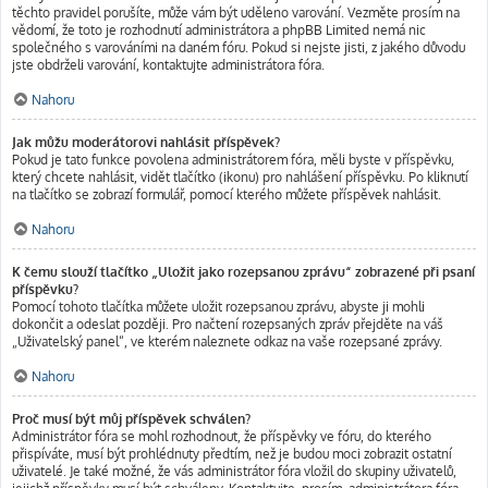
těchto pravidel porušíte, může vám být uděleno varování. Vezměte prosím na
vědomí, že toto je rozhodnutí administrátora a phpBB Limited nemá nic
společného s varováními na daném fóru. Pokud si nejste jisti, z jakého důvodu
jste obdrželi varování, kontaktujte administrátora fóra.
Nahoru
Jak můžu moderátorovi nahlásit příspěvek?
Pokud je tato funkce povolena administrátorem fóra, měli byste v příspěvku,
který chcete nahlásit, vidět tlačítko (ikonu) pro nahlášení příspěvku. Po kliknutí
na tlačítko se zobrazí formulář, pomocí kterého můžete příspěvek nahlásit.
Nahoru
K čemu slouží tlačítko „Uložit jako rozepsanou zprávu“ zobrazené při psaní
příspěvku?
Pomocí tohoto tlačítka můžete uložit rozepsanou zprávu, abyste ji mohli
dokončit a odeslat později. Pro načtení rozepsaných zpráv přejděte na váš
„Uživatelský panel“, ve kterém naleznete odkaz na vaše rozepsané zprávy.
Nahoru
Proč musí být můj příspěvek schválen?
Administrátor fóra se mohl rozhodnout, že příspěvky ve fóru, do kterého
přispíváte, musí být prohlédnuty předtím, než je budou moci zobrazit ostatní
uživatelé. Je také možné, že vás administrátor fóra vložil do skupiny uživatelů,