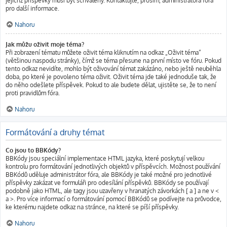
jejichž příspěvky musí být schváleny. Kontaktujte, prosím, administrátora fóra
pro další informace.
Nahoru
Jak můžu oživit moje téma?
Při zobrazení tématu můžete oživit téma kliknutím na odkaz „Oživit téma“
(většinou naspodu stránky), čímž se téma přesune na první místo ve fóru. Pokud
tento odkaz nevidíte, mohlo být oživování témat zakázáno, nebo ještě neuběhla
doba, po které je povoleno téma oživit. Oživit téma jde také jednoduše tak, že
do něho odešlete příspěvek. Pokud to ale budete dělat, ujistěte se, že to není
proti pravidlům fóra.
Nahoru
Formátování a druhy témat
Co jsou to BBKódy?
BBKódy jsou speciální implementace HTML jazyka, které poskytují velkou
kontrolu pro formátování jednotlivých objektů v příspěvcích. Možnost používání
BBKódů uděluje administrátor fóra, ale BBKódy je také možné pro jednotlivé
příspěvky zakázat ve formuláři pro odesílání příspěvků. BBKódy se používají
podobně jako HTML, ale tagy jsou uzavřeny v hranatých závorkách [ a ] a ne v <
a >. Pro více informací o formátování pomocí BBKódů se podívejte na průvodce,
ke kterému najdete odkaz na stránce, na které se píší příspěvky.
Nahoru