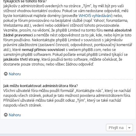
týkajících se tohoto fóra?
Jakýkoliv z administrátorů uvedených na stránce „Tým“, by měl být pro vaši
stížnost vhodnou kontaktní osobou. Pokud se vám nedostane odpovědi, měli
byste kontaktovat majitele domény (proveďte
WHOIS vyhledávání
) nebo,
pokud je fórum provozováno na bezplatné službě (např. Yahoo!, forumzdarma,
Webzdarma atd.), vedení nebo oddělení stížností tohoto provozovatele.
Vezměte, prosím, na vědomí, že phpBB Limited na tomto fóru
nemá absolutně
žádné pravomoci
a nemůže nést odpovědnost za to jak, kde, nebo kým je toto
fórum používáno. Nekontaktujte phpBB Limited v souvislosti s jakýmikoliv
právními záležitostmi (zastavení činnosti, odpovědnost, pomlouvačný komentář
atd.), které
nemají přímou souvislost
s webem phpBB.com, nebo se
samotným phpBB softwarem. Pokud pošlete email phpBB Limited týkající se
jakákoliv třetí strany
, která používá tento software, můžete očekávat, že
dostanete pouze strohou, nebo vůbec žádnou odpověď.
Nahoru
Jak můžu kontaktovat administrátora fóra?
Všichni uživatelé fóra můžou použít formulář „Kontaktujte nás“, který se nachází
naspodu všech stránek, pokud je tato možnost povolena administrátorem fóra.
Přihlášení uživatelé můžou také použít odkaz „Tým“, který se také nachází
naspodu všech stránek.
Nahoru
Přejít na