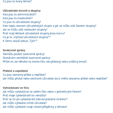
Co jsou to ikony témat?
Uživatelské úrovně a skupiny
Kdo jsou to administrátoři?
Kdo jsou to moderátoři?
Co jsou to uživatelské skupiny?
Kde najdu seznam uživatelských skupin a jak se můžu stát členem skupiny?
Jak se můžu stát vedoucím skupiny?
Proč mají některé uživatelské skupiny jinou barvu?
Co je to „Výchozí uživatelská skupina“?
K čemu slouží odkaz „Tým“?
Soukromé zprávy
Nemůžu posílat soukromé zprávy!
Dostávám nechtěné soukromé zprávy!
Přišel mi od někoho na tomto fóru nevyžádaný nebo urážlivý email!
Přátelé a nepřátelé
Co jsou seznamy přátel a nepřátel?
Jak můžu přidat nebo odstranit uživatele do/z mého seznamu přátel nebo nepřátel?
Vyhledávání ve fóru
Jak můžu vyhledávat na celém fóru nebo v jednotlivých fórech?
Proč moje vyhledávání nic nenašlo?
Proč se mi po vyhledávání zobrazí prázdná stránka!?
Jak můžu vyhledat určité uživatele?
Jak můžu vyhledat svoje vlastní příspěvky a témata?