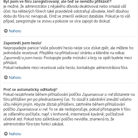
Byl jsem ve fóru zaregistrovaný, ale teď se nemůžu přihlásit?!
Je možné, že administrátor z nějakého důvodu deaktivoval nebo smazal váš
účet. Na některých fórech také pravidelně odstraňují uživatele, kteří dlouhou
dobu do fóra nic nenapsali, čímž se zmenší velikost databáze. Pokud je to váš
případ, zaregistrujte se znovu a pokuste se více zapojit do diskuzí.
Nahoru
Zapomněl jsem heslo!
Nepropadejte panice! Vaše původní heslo nelze sice získat zpět, ale můžete ho
jednoduše resetovat. Přejděte na přihlašovací stránku a klikněte na odkaz
Zapomněl/a jsem heslo
. Postupujte podle instrukcí a brzy se opět budete moci
přihlásit.
Pokud nebudete moci resetovat vaše heslo, kontaktujte administrátora fóra.
Nahoru
Proč se automaticky odhlašuji?
Pokud nezatrhnete během přihlašování políčko
Zapamatovat si mě
zůstanete na
fóru přihlášen jen po přednastavený čas. To slouží k zabránění zneužití vašeho
účtu někým jiným. Abyste zůstali přihlášeni, zatrhněte během přihlašování
políčko
Zapamatovat si mě
. To se ale nedoporučuje, pokud přistupujete k fóru
ze sdíleného počítače, např. v knihovně, internetové kavárně, počítačové
učebně atd. Pokud toto zaškrtávací políčko nevidíte, znamená to, že
administrátor fóra tuto funkci zakázal.
Nahoru