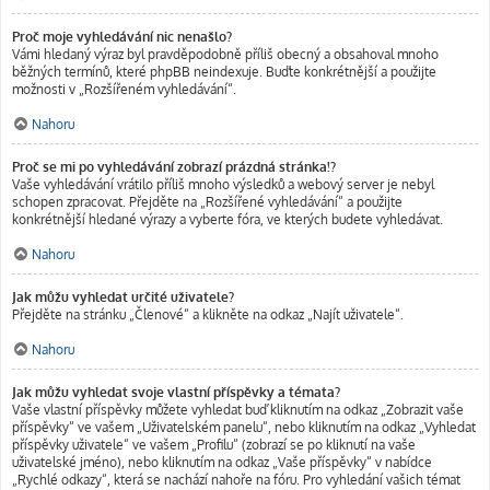
Proč moje vyhledávání nic nenašlo?
Vámi hledaný výraz byl pravděpodobně příliš obecný a obsahoval mnoho
běžných termínů, které phpBB neindexuje. Buďte konkrétnější a použijte
možnosti v „Rozšířeném vyhledávání“.
Nahoru
Proč se mi po vyhledávání zobrazí prázdná stránka!?
Vaše vyhledávání vrátilo příliš mnoho výsledků a webový server je nebyl
schopen zpracovat. Přejděte na „Rozšířené vyhledávání“ a použijte
konkrétnější hledané výrazy a vyberte fóra, ve kterých budete vyhledávat.
Nahoru
Jak můžu vyhledat určité uživatele?
Přejděte na stránku „Členové“ a klikněte na odkaz „Najít uživatele“.
Nahoru
Jak můžu vyhledat svoje vlastní příspěvky a témata?
Vaše vlastní příspěvky můžete vyhledat buď kliknutím na odkaz „Zobrazit vaše
příspěvky“ ve vašem „Uživatelském panelu“, nebo kliknutím na odkaz „Vyhledat
příspěvky uživatele“ ve vašem „Profilu“ (zobrazí se po kliknutí na vaše
uživatelské jméno), nebo kliknutím na odkaz „Vaše příspěvky“ v nabídce
„Rychlé odkazy“, která se nachází nahoře na fóru. Pro vyhledání vašich témat