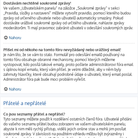
Dostávám nechtěné soukromé zprávy!
Ve vašem „Uživatelském panelu“ na záložce „Soukromé zprávy“ v sekci
„Pravidla, složky a nastavení“ můžete vytvořit pravidlo, pomocí kterého budou
zprávy od určeného uživatele nebo uživatelů automaticky smazány. Pokud
dostáváte urážlivé soukromé zprávy od určitého uživatele, nahlaste zprávy
moderátorům. Ti mají pravomoc zabránit uživateli v odesílání soukromých zpráv.
Nahoru
Přišel mi od někoho na tomto fóru nevyžádaný nebo urážlivý email!
Je nám líto, že se vám to stalo. Formulář pro odesílání emailů používaný na
tomto fóru obsahuje obranné mechanismy, pomocí kterých můžeme
vystopovat, kdo posílá takové emaily, proto pošlete administrátorovi fóra email
s úplnou kopií emailu, který vám přišel. Je velmi důležité, aby v něm byly
zahrnuty hlavičky, které obsahují podrobné údaje o uživateli, který email poslal.
Administrátor fóra pak bude moci problém vyřešit.
Nahoru
Přátelé a nepřátelé
Co jsou seznamy přátel a nepřátel?
Tyto seznamy můžete použít k rozdělení ostatních členů fóra. Uživatelé přidáni
do vašeho seznamu přátel budou zobrazeni ve vašem uživatelském panelu,
abyste k nim měli rychlý přístup, viděli jejich online stav a mohli jim posílat
soukromé zprávy. V závislosti na použitém vzhledu můžou být zvýrazněny i