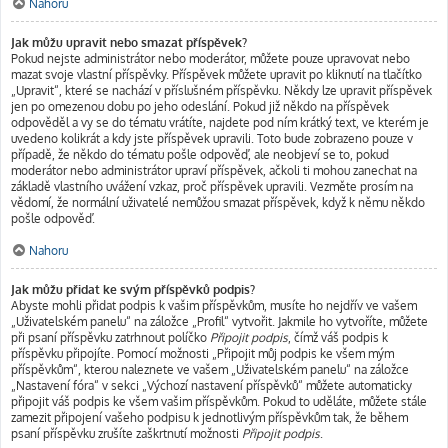
Nahoru
Jak můžu upravit nebo smazat příspěvek?
Pokud nejste administrátor nebo moderátor, můžete pouze upravovat nebo
mazat svoje vlastní příspěvky. Příspěvek můžete upravit po kliknutí na tlačítko
„Upravit“, které se nachází v příslušném příspěvku. Někdy lze upravit příspěvek
jen po omezenou dobu po jeho odeslání. Pokud již někdo na příspěvek
odpověděl a vy se do tématu vrátíte, najdete pod ním krátký text, ve kterém je
uvedeno kolikrát a kdy jste příspěvek upravili. Toto bude zobrazeno pouze v
případě, že někdo do tématu pošle odpověď, ale neobjeví se to, pokud
moderátor nebo administrátor upraví příspěvek, ačkoli ti mohou zanechat na
základě vlastního uvážení vzkaz, proč příspěvek upravili. Vezměte prosím na
vědomí, že normální uživatelé nemůžou smazat příspěvek, když k němu někdo
pošle odpověď.
Nahoru
Jak můžu přidat ke svým příspěvků podpis?
Abyste mohli přidat podpis k vašim příspěvkům, musíte ho nejdřív ve vašem
„Uživatelském panelu“ na záložce „Profil“ vytvořit. Jakmile ho vytvoříte, můžete
při psaní příspěvku zatrhnout políčko
Připojit podpis
, čímž váš podpis k
příspěvku připojíte. Pomocí možnosti „Připojit můj podpis ke všem mým
příspěvkům“, kterou naleznete ve vašem „Uživatelském panelu“ na záložce
„Nastavení fóra“ v sekci „Výchozí nastavení příspěvků“ můžete automaticky
připojit váš podpis ke všem vašim příspěvkům. Pokud to uděláte, můžete stále
zamezit připojení vašeho podpisu k jednotlivým příspěvkům tak, že během
psaní příspěvku zrušíte zaškrtnutí možnosti
Připojit podpis
.