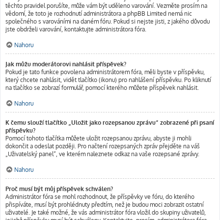
těchto pravidel porušíte, může vám být uděleno varování. Vezměte prosím na
vědomí, že toto je rozhodnutí administrátora a phpBB Limited nemá nic
společného s varováními na daném fóru. Pokud si nejste jisti, z jakého důvodu
jste obdrželi varování, kontaktujte administrátora fóra.
Nahoru
Jak můžu moderátorovi nahlásit příspěvek?
Pokud je tato funkce povolena administrátorem fóra, měli byste v příspěvku,
který chcete nahlásit, vidět tlačítko (ikonu) pro nahlášení příspěvku. Po kliknutí
na tlačítko se zobrazí formulář, pomocí kterého můžete příspěvek nahlásit.
Nahoru
K čemu slouží tlačítko „Uložit jako rozepsanou zprávu“ zobrazené při psaní
příspěvku?
Pomocí tohoto tlačítka můžete uložit rozepsanou zprávu, abyste ji mohli
dokončit a odeslat později. Pro načtení rozepsaných zpráv přejděte na váš
„Uživatelský panel“, ve kterém naleznete odkaz na vaše rozepsané zprávy.
Nahoru
Proč musí být můj příspěvek schválen?
Administrátor fóra se mohl rozhodnout, že příspěvky ve fóru, do kterého
přispíváte, musí být prohlédnuty předtím, než je budou moci zobrazit ostatní
uživatelé. Je také možné, že vás administrátor fóra vložil do skupiny uživatelů,