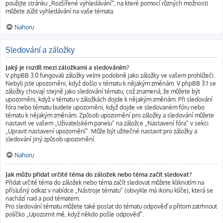
použijte stránku „Rozšířené vyhledávání“, na které pomocí různých možnosti
můžete zúžit vyhledávání na vaše témata.
Nahoru
Sledování a záložky
Jaký je rozdíl mezi záložkami a sledováním?
V phpBB 3.0 fungovali záložky velmi podobně jako záložky ve vašem prohlížeči.
Nebyli jste upozorněni, když došlo v tématu k nějakým změnám. V phpBB 3.1 se
záložky chovají stejně jako sledování tématu, což znamená, že můžete být
upozorněni, když v tématu v záložkách dojde k nějakým změnám. Při sledování
fóra nebo tématu budete upozorněni, když dojde ve sledovaném fóru nebo
tématu k nějakým změnám. Způsob upozornění pro záložky a sledování můžete
nastavit ve vašem „Uživatelském panelu“ na záložce „Nastavení fóra“ v sekci
„Upravit nastavení upozornění“. Může být užitečné nastavit pro záložky a
sledování jiný způsob upozornění.
Nahoru
Jak můžu přidat určité téma do záložek nebo téma začít sledovat?
Přidat určité téma do záložek nebo téma začít sledovat můžete kliknutím na
příslušný odkaz v nabídce „Nástroje tématu“ (obvykle má ikonu klíče), která se
nachází nad a pod tématem.
Pro sledování tématu můžete také poslat do tématu odpověď a přitom zatrhnout
políčko „Upozornit mě, když někdo pošle odpověď“.