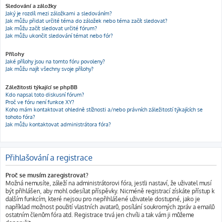
Sledování a záložky
Jaký je rozdíl mezi záložkami a sledováním?
Jak můžu přidat určité téma do záložek nebo téma začít sledovat?
Jak můžu začít sledovat určité fórum?
Jak můžu ukončit sledování témat nebo fór?
Přílohy
Jaké přílohy jsou na tomto fóru povoleny?
Jak můžu najít všechny svoje přílohy?
Záležitosti týkající se phpBB
Kdo napsal toto diskusní fórum?
Proč ve fóru není funkce XY?
Koho mám kontaktovat ohledně stížnosti a/nebo právních záležitostí týkajících se
tohoto fóra?
Jak můžu kontaktovat administrátora fóra?
Přihlašování a registrace
Proč se musím zaregistrovat?
Možná nemusíte, záleží na administrátorovi fóra, jestli nastaví, že uživatel musí
být přihlášen, aby mohl odesílat příspěvky. Nicméně registrací získáte přístup k
dalším funkcím, které nejsou pro nepřihlášené uživatele dostupné, jako je
například možnost použití vlastních avatarů, posílání soukromých zpráv a emailů
ostatním členům fóra atd. Registrace trvá jen chvíli a tak vám ji můžeme