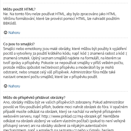
Můžu použít HTML?
Ne. Na tomto fóru nelze používat HTML, aby bylo zpracováno jako HTML.
Většinu formátování, které lze provést pomocí HTML, lze nahradit použitím
BBKódů.
Nahoru
Co jsou to smajlíci?
Smajlíci nebo emotikony jsou malé obrázky, které můžou být použity k vyjádření
pocitů a vytvořeny za použití krátkého kódu, např. kód :) znamená radost a kód :(
znamená smutek. Úplný seznam smajlíků najdete na formuláři, na kterém se
tvoří zprávy a příspěvky. Pokuste se nepoužívat smajlíky v příliš velkém počtu,
protože můžou způsobit nečitelnost příspěvku a moderátoři by je mohli
odstranit, nebo smazat celý váš příspěvek. Administrátor fóra může také
nastavit omezení počtu smajlíků, které lze v příspěvku použít.
Nahoru
Můžu do příspěvků přidávat obrázky?
Ano, obrázky můžou být ve vašich příspěvcích zobrazeny. Pokud administrátor
povolil ve fóru používání příloh, budete moci nahrát obrázek do fóra. V opačném
případě musíte odkázat na obrázek, který se nachází na veřejně přístupném
webovém serveru, např. http://www.priklad.cz/muj-obrazek.gif. Nemůžete
odkázat na obrázek uložený ve vašem vlastním počítači (pokud to není veřejně
přístupný server) ani na obrázky uložené za nějakým autentizačním
mechanizmem, např. v emailech na seznamu.cz nebo v Gmailu, heslem