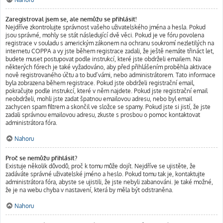
Zaregistroval jsem se, ale nemůžu se přihlásit!
Nejdříve zkontrolujte správnost vašeho uživatelského jména a hesla. Pokud
jsou správné, mohly se stát následující dvě věci. Pokud je ve fóru povolena
registrace v souladu s americkým zákonem na ochranu soukromí nezletilých na
internetu COPPA a vy jste během registrace zadali, že ještě nemáte třináct let,
budete muset postupovat podle instrukcí, které jste obdrželi emailem. Na
některých fórech je také vyžadováno, aby před přihlášením proběhla aktivace
nově registrovaného účtu a to buď vámi, nebo administrátorem. Tato informace
byla zobrazena během registrace. Pokud jste obdrželi registrační email,
pokračujte podle instrukcí, které v něm najdete. Pokud jste registrační email
neobdrželi, mohli jste zadat špatnou emailovou adresu, nebo byl email
zachycen spam filtrem a skončil ve složce se spamy. Pokud jste si jistí, že jste
zadali správnou emailovou adresu, zkuste s prosbou o pomoc kontaktovat
administrátora fóra.
Nahoru
Proč se nemůžu přihlásit?
Existuje několik důvodů, proč k tomu může dojít. Nejdříve se ujistěte, že
zadáváte správné uživatelské jméno a heslo. Pokud tomu tak je, kontaktujte
administrátora fóra, abyste se ujistili, že jste nebyli zabanováni. Je také možné,
že je na webu chyba v nastavení, která by měla být odstraněna.
Nahoru