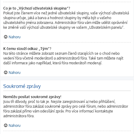
Co je to „Výchozí uživatelská skupina“?
Pokud jste členem více než jedné uživatelské skupiny, vaše výchozí uživatelská
skupina určuje, jaká a barva a hodnost skupiny by měla být u vašeho
uživatelského jména zobrazena. Administrátor fóra vám může udělit oprávnění
ke změně vaší výchozí uživatelské skupiny ve vašem „Uživatelském panelu“.
Nahoru
K čemu slouží odkaz „Tým“?
Na této stránce můžete zobrazit seznam členů starajících se o chod nebo
vedení fóra včetně moderátorů a administrátorů fóra. Také tam můžete najít
další informace jako například, která fóra moderátoři moderují.
Nahoru
Soukromé zprávy
Nemůžu posílat soukromé zprávy!
Jsou tři důvody, proč to tak je. Nejste zaregistrovaní a/nebo přihlášení,
administrátor fóra zakázal soukromé zprávy pro celé fórum, nebo administrátor
fóra zakázal přímo vám odesílání zpráv. Pro více informací kontaktujte
administrátora fóra.
Nahoru