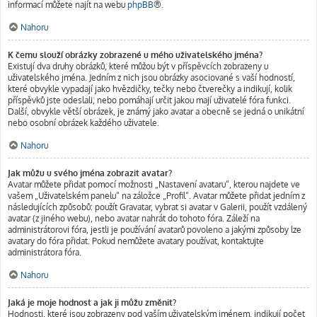
informací můžete najít na webu
phpBB
®.
Nahoru
K čemu slouží obrázky zobrazené u mého uživatelského jména?
Existují dva druhy obrázků, které můžou být v příspěvcích zobrazeny u
uživatelského jména. Jedním z nich jsou obrázky asociované s vaší hodností,
které obvykle vypadají jako hvězdičky, tečky nebo čtverečky a indikují, kolik
příspěvků jste odeslali, nebo pomáhají určit jakou mají uživatelé fóra funkci.
Další, obvykle větší obrázek, je známý jako avatar a obecně se jedná o unikátní
nebo osobní obrázek každého uživatele.
Nahoru
Jak můžu u svého jména zobrazit avatar?
Avatar můžete přidat pomocí možnosti „Nastavení avataru“, kterou najdete ve
vašem „Uživatelském panelu“ na záložce „Profil“. Avatar můžete přidat jedním z
následujících způsobů: použít Gravatar, vybrat si avatar v Galerii, použít vzdálený
avatar (z jiného webu), nebo avatar nahrát do tohoto fóra. Záleží na
administrátorovi fóra, jestli je používání avatarů povoleno a jakými způsoby lze
avatary do fóra přidat. Pokud nemůžete avatary používat, kontaktujte
administrátora fóra.
Nahoru
Jaká je moje hodnost a jak ji můžu změnit?
Hodnosti, které jsou zobrazeny pod vaším uživatelským jménem, indikují počet