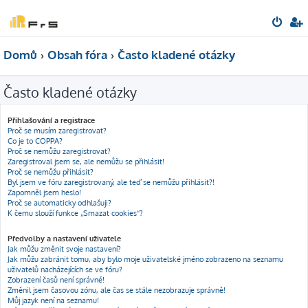
Domů
Obsah fóra
Často kladené otázky
Často kladené otázky
Přihlašování a registrace
Proč se musím zaregistrovat?
Co je to COPPA?
Proč se nemůžu zaregistrovat?
Zaregistroval jsem se, ale nemůžu se přihlásit!
Proč se nemůžu přihlásit?
Byl jsem ve fóru zaregistrovaný, ale teď se nemůžu přihlásit?!
Zapomněl jsem heslo!
Proč se automaticky odhlašuji?
K čemu slouží funkce „Smazat cookies“?
Předvolby a nastavení uživatele
Jak můžu změnit svoje nastavení?
Jak můžu zabránit tomu, aby bylo moje uživatelské jméno zobrazeno na seznamu
uživatelů nacházejících se ve fóru?
Zobrazení časů není správné!
Změnil jsem časovou zónu, ale čas se stále nezobrazuje správně!
Můj jazyk není na seznamu!