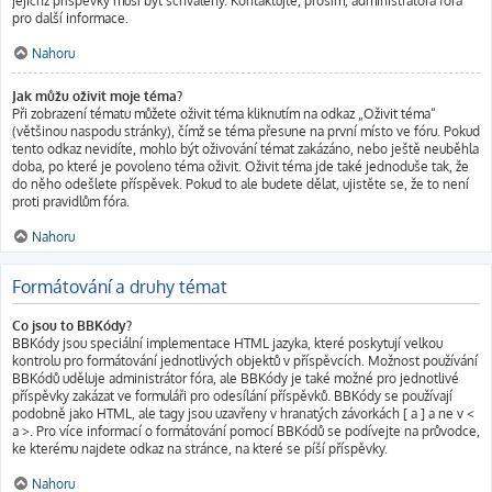
jejichž příspěvky musí být schváleny. Kontaktujte, prosím, administrátora fóra
pro další informace.
Nahoru
Jak můžu oživit moje téma?
Při zobrazení tématu můžete oživit téma kliknutím na odkaz „Oživit téma“
(většinou naspodu stránky), čímž se téma přesune na první místo ve fóru. Pokud
tento odkaz nevidíte, mohlo být oživování témat zakázáno, nebo ještě neuběhla
doba, po které je povoleno téma oživit. Oživit téma jde také jednoduše tak, že
do něho odešlete příspěvek. Pokud to ale budete dělat, ujistěte se, že to není
proti pravidlům fóra.
Nahoru
Formátování a druhy témat
Co jsou to BBKódy?
BBKódy jsou speciální implementace HTML jazyka, které poskytují velkou
kontrolu pro formátování jednotlivých objektů v příspěvcích. Možnost používání
BBKódů uděluje administrátor fóra, ale BBKódy je také možné pro jednotlivé
příspěvky zakázat ve formuláři pro odesílání příspěvků. BBKódy se používají
podobně jako HTML, ale tagy jsou uzavřeny v hranatých závorkách [ a ] a ne v <
a >. Pro více informací o formátování pomocí BBKódů se podívejte na průvodce,
ke kterému najdete odkaz na stránce, na které se píší příspěvky.
Nahoru