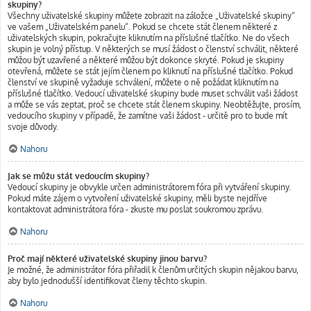
skupiny?
Všechny uživatelské skupiny můžete zobrazit na záložce „Uživatelské skupiny“
ve vašem „Uživatelském panelu“. Pokud se chcete stát členem některé z
uživatelských skupin, pokračujte kliknutím na příslušné tlačítko. Ne do všech
skupin je volný přístup. V některých se musí žádost o členství schválit, některé
můžou být uzavřené a některé můžou být dokonce skryté. Pokud je skupiny
otevřená, můžete se stát jejím členem po kliknutí na příslušné tlačítko. Pokud
členství ve skupině vyžaduje schválení, můžete o ně požádat kliknutím na
příslušné tlačítko. Vedoucí uživatelské skupiny bude muset schválit vaši žádost
a může se vás zeptat, proč se chcete stát členem skupiny. Neobtěžujte, prosím,
vedoucího skupiny v případě, že zamítne vaši žádost - určitě pro to bude mít
svoje důvody.
Nahoru
Jak se můžu stát vedoucím skupiny?
Vedoucí skupiny je obvykle určen administrátorem fóra při vytváření skupiny.
Pokud máte zájem o vytvoření uživatelské skupiny, měli byste nejdříve
kontaktovat administrátora fóra - zkuste mu poslat soukromou zprávu.
Nahoru
Proč mají některé uživatelské skupiny jinou barvu?
Je možné, že administrátor fóra přiřadil k členům určitých skupin nějakou barvu,
aby bylo jednodušší identifikovat členy těchto skupin.
Nahoru