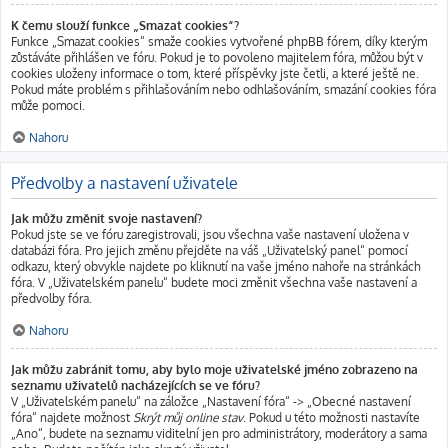
K čemu slouží funkce „Smazat cookies“?
Funkce „Smazat cookies“ smaže cookies vytvořené phpBB fórem, díky kterým
zůstáváte přihlášen ve fóru. Pokud je to povoleno majitelem fóra, můžou být v
cookies uloženy informace o tom, které příspěvky jste četli, a které ještě ne.
Pokud máte problém s přihlašováním nebo odhlašováním, smazání cookies fóra
může pomoci.
Nahoru
Předvolby a nastavení uživatele
Jak můžu změnit svoje nastavení?
Pokud jste se ve fóru zaregistrovali, jsou všechna vaše nastavení uložena v
databázi fóra. Pro jejich změnu přejděte na váš „Uživatelský panel“ pomocí
odkazu, který obvykle najdete po kliknutí na vaše jméno nahoře na stránkách
fóra. V „Uživatelském panelu“ budete moci změnit všechna vaše nastavení a
předvolby fóra.
Nahoru
Jak můžu zabránit tomu, aby bylo moje uživatelské jméno zobrazeno na
seznamu uživatelů nacházejících se ve fóru?
V „Uživatelském panelu“ na záložce „Nastavení fóra“ -> „Obecné nastavení
fóra“ najdete možnost
Skrýt můj online stav
. Pokud u této možnosti nastavíte
„Ano“, budete na seznamu viditelní jen pro administrátory, moderátory a sama