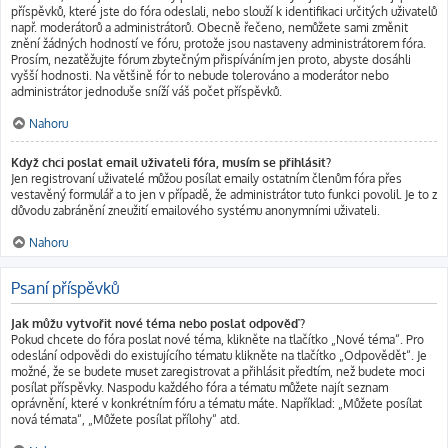
příspěvků, které jste do fóra odeslali, nebo slouží k identifikaci určitých uživatelů
např. moderátorů a administrátorů. Obecně řečeno, nemůžete sami změnit
znění žádných hodností ve fóru, protože jsou nastaveny administrátorem fóra.
Prosím, nezatěžujte fórum zbytečným přispíváním jen proto, abyste dosáhli
vyšší hodnosti. Na většině fór to nebude tolerováno a moderátor nebo
administrátor jednoduše sníží váš počet příspěvků.
Nahoru
Když chci poslat email uživateli fóra, musím se přihlásit?
Jen registrovaní uživatelé můžou posílat emaily ostatním členům fóra přes
vestavěný formulář a to jen v případě, že administrátor tuto funkci povolil. Je to z
důvodu zabránění zneužití emailového systému anonymními uživateli.
Nahoru
Psaní příspěvků
Jak můžu vytvořit nové téma nebo poslat odpověď?
Pokud chcete do fóra poslat nové téma, klikněte na tlačítko „Nové téma“. Pro
odeslání odpovědi do existujícího tématu klikněte na tlačítko „Odpovědět“. Je
možné, že se budete muset zaregistrovat a přihlásit předtím, než budete moci
posílat příspěvky. Naspodu každého fóra a tématu můžete najít seznam
oprávnění, které v konkrétním fóru a tématu máte. Například: „Můžete posílat
nová témata“, „Můžete posílat přílohy“ atd.