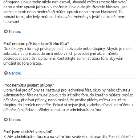
připojeno. Pokud zatím nikdo nehlasoval, uživatelé můžou smazat hlasování
nebo v něm upravit jakoukoliv možnost. Pokud ale již uživatelé hlasovali, jen
administrátoři nebo moderátoři můžou upravit nebo smazat hlasování. To
zabrání tomu, aby byly možnosti hlasování změněny v ještě neukončeném
hlasování.
Nahoru
Proč nemám přístup do určitého fóra?
Do některých fór mají přístup jen určití uživatelé nebo skupiny. Abyste je mohli
zobrazit, číst, přispívat do nich nebo v nich provádět jiné akce, můžete
potřebovat speciální oprávnění. Kontaktujte administrátora fóra, aby vám
umožnil do fóra přístup.
Nahoru
Proč nemůžu posílat přílohy?
Oprávnění pro přílohy se nastavují pro jednotlivá fóra, skupiny nebo uživatele.
Administrátor fóra nemusel povolit do určitého fóra, do kterého můžete posílat
příspěvky, přidávat přílohy, nebo možná, že posílat přílohy můžou jen určité
skupiny, do kterých nepatříte. Pokud si nejste jisti, z jakého důvodu nemůžete k
příspěvkům přidávat přílohy, kontaktujte administrátora fóra.
Nahoru
Proč jsem obdržel varování?
Každý administrátor fóra má na svém fóru svoje vlastní pravidla. Pokud nějaké z