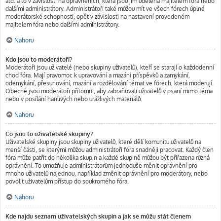
atd. a to v závislosti na oprávněních, která jsou jim udělena majitelem fóra nebo
dalšími administrátory. Administrátoři také můžou mít ve všech fórech úplné
moderátorské schopnosti, opět v závislosti na nastavení provedeném
majitelem fóra nebo dalšími administrátory.
Nahoru
Kdo jsou to moderátoři?
Moderátoři jsou uživatelé (nebo skupiny uživatelů), kteří se starají o každodenní
chod fóra. Mají pravomoc k upravování a mazání příspěvků a zamykání,
odemykání, přesunování, mazání a rozdělování témat ve fórech, která moderují.
Obecně jsou moderátoři přítomni, aby zabraňovali uživatelů v psaní mimo téma
nebo v posílání hanlivých nebo urážlivých materiálů.
Nahoru
Co jsou to uživatelské skupiny?
Uživatelské skupiny jsou skupiny uživatelů, které dělí komunitu uživatelů na
menší části, se kterými můžou administrátoři fóra snadněji pracovat. Každý člen
fóra může patřit do několika skupin a každé skupině můžou být přiřazena různá
oprávnění. To umožňuje administrátorům jednoduše měnit oprávnění pro
mnoho uživatelů najednou, například změnit oprávnění pro moderátory, nebo
povolit uživatelům přístup do soukromého fóra.
Nahoru
Kde najdu seznam uživatelských skupin a jak se můžu stát členem