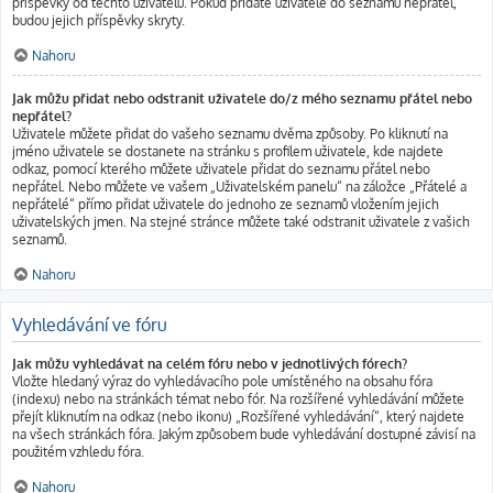
příspěvky od těchto uživatelů. Pokud přidáte uživatele do seznamu nepřátel,
budou jejich příspěvky skryty.
Nahoru
Jak můžu přidat nebo odstranit uživatele do/z mého seznamu přátel nebo
nepřátel?
Uživatele můžete přidat do vašeho seznamu dvěma způsoby. Po kliknutí na
jméno uživatele se dostanete na stránku s profilem uživatele, kde najdete
odkaz, pomocí kterého můžete uživatele přidat do seznamu přátel nebo
nepřátel. Nebo můžete ve vašem „Uživatelském panelu“ na záložce „Přátelé a
nepřátelé“ přímo přidat uživatele do jednoho ze seznamů vložením jejich
uživatelských jmen. Na stejné stránce můžete také odstranit uživatele z vašich
seznamů.
Nahoru
Vyhledávání ve fóru
Jak můžu vyhledávat na celém fóru nebo v jednotlivých fórech?
Vložte hledaný výraz do vyhledávacího pole umístěného na obsahu fóra
(indexu) nebo na stránkách témat nebo fór. Na rozšířené vyhledávání můžete
přejít kliknutím na odkaz (nebo ikonu) „Rozšířené vyhledávání“, který najdete
na všech stránkách fóra. Jakým způsobem bude vyhledávání dostupné závisí na
použitém vzhledu fóra.
Nahoru