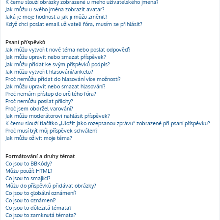
K čemu slouží obrázky zobrazené u mého uživatelského jména?
Jak můžu u svého jména zobrazit avatar?
Jaká je moje hodnost a jak ji můžu změnit?
Když chci poslat email uživateli fóra, musím se přihlásit?
Psaní příspěvků
Jak můžu vytvořit nové téma nebo poslat odpověď?
Jak můžu upravit nebo smazat příspěvek?
Jak můžu přidat ke svým příspěvků podpis?
Jak můžu vytvořit hlasování/anketu?
Proč nemůžu přidat do hlasování více možností?
Jak můžu upravit nebo smazat hlasování?
Proč nemám přístup do určitého fóra?
Proč nemůžu posílat přílohy?
Proč jsem obdržel varování?
Jak můžu moderátorovi nahlásit příspěvek?
K čemu slouží tlačítko „Uložit jako rozepsanou zprávu“ zobrazené při psaní příspěvku?
Proč musí být můj příspěvek schválen?
Jak můžu oživit moje téma?
Formátování a druhy témat
Co jsou to BBKódy?
Můžu použít HTML?
Co jsou to smajlíci?
Můžu do příspěvků přidávat obrázky?
Co jsou to globální oznámení?
Co jsou to oznámení?
Co jsou to důležitá témata?
Co jsou to zamknutá témata?