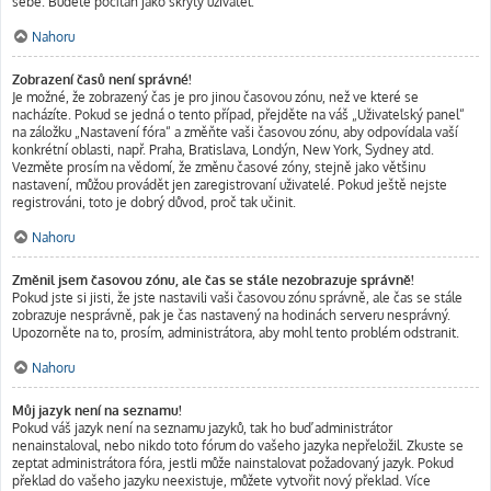
sebe. Budete počítán jako skrytý uživatel.
Nahoru
Zobrazení časů není správné!
Je možné, že zobrazený čas je pro jinou časovou zónu, než ve které se
nacházíte. Pokud se jedná o tento případ, přejděte na váš „Uživatelský panel“
na záložku „Nastavení fóra“ a změňte vaši časovou zónu, aby odpovídala vaší
konkrétní oblasti, např. Praha, Bratislava, Londýn, New York, Sydney atd.
Vezměte prosím na vědomí, že změnu časové zóny, stejně jako většinu
nastavení, můžou provádět jen zaregistrovaní uživatelé. Pokud ještě nejste
registrováni, toto je dobrý důvod, proč tak učinit.
Nahoru
Změnil jsem časovou zónu, ale čas se stále nezobrazuje správně!
Pokud jste si jisti, že jste nastavili vaši časovou zónu správně, ale čas se stále
zobrazuje nesprávně, pak je čas nastavený na hodinách serveru nesprávný.
Upozorněte na to, prosím, administrátora, aby mohl tento problém odstranit.
Nahoru
Můj jazyk není na seznamu!
Pokud váš jazyk není na seznamu jazyků, tak ho buď administrátor
nenainstaloval, nebo nikdo toto fórum do vašeho jazyka nepřeložil. Zkuste se
zeptat administrátora fóra, jestli může nainstalovat požadovaný jazyk. Pokud
překlad do vašeho jazyku neexistuje, můžete vytvořit nový překlad. Více