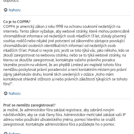
doporučit.
Nahoru
Co je to COPPA?
COPPA je americký zákon z roku 1998 na ochranu soukromí nezletilých na
internetu. Tento zákon vyžaduje, aby webové stránky, které mohou potenciálně
shromažďovat informace od nezletilých osob mladších 13 let, získaly písemný
souhlas rodičů nebo nějaké jiné potvrzení od zákonného zástupce povolující
shromažďování osobních identifikačních informací od nezletilých osob
mladších 13 let. Pokud si nejste jisti, jestli se toto týká vás, jako někoho, kdo se
zkouší zaregistrovat na webovou stránku, nebo se to týká webové stránky, na
kterou se zkoušíte zaregistrovat, kontaktujte vašeho právního poradce.
Vezměte prosím na vědomí, že ani phpBB Limited ani majitelé tohoto fóra
nemůžou poskytovat právní poradenství a není kontaktním místem pro právní
zájmy jakéhokoliv druhu, kromě těch uvedených v otázce „Koho mám
kontaktovat ohledně stížnosti a/nebo právních záležitostí týkajících se tohoto
fóra?“.
Nahoru
Proč se nemůžu zaregistrovat?
Je možné, že administrátor fóra zakázal registrace, aby zabránil novým
návštěvníkům, aby se stali členy fóra. Administrátor mohl také zakázat vaši IP
adresu nebo používání uživatelského jména, pomocí kterého se snažíš
zaregistrovat. Kontaktujte administrátora fóra a požádejte ho o pomoc.
Nahoru