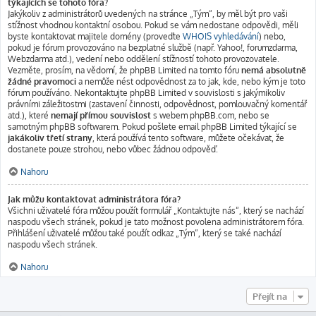
týkajících se tohoto fóra?
Jakýkoliv z administrátorů uvedených na stránce „Tým“, by měl být pro vaši
stížnost vhodnou kontaktní osobou. Pokud se vám nedostane odpovědi, měli
byste kontaktovat majitele domény (proveďte
WHOIS vyhledávání
) nebo,
pokud je fórum provozováno na bezplatné službě (např. Yahoo!, forumzdarma,
Webzdarma atd.), vedení nebo oddělení stížností tohoto provozovatele.
Vezměte, prosím, na vědomí, že phpBB Limited na tomto fóru
nemá absolutně
žádné pravomoci
a nemůže nést odpovědnost za to jak, kde, nebo kým je toto
fórum používáno. Nekontaktujte phpBB Limited v souvislosti s jakýmikoliv
právními záležitostmi (zastavení činnosti, odpovědnost, pomlouvačný komentář
atd.), které
nemají přímou souvislost
s webem phpBB.com, nebo se
samotným phpBB softwarem. Pokud pošlete email phpBB Limited týkající se
jakákoliv třetí strany
, která používá tento software, můžete očekávat, že
dostanete pouze strohou, nebo vůbec žádnou odpověď.
Nahoru
Jak můžu kontaktovat administrátora fóra?
Všichni uživatelé fóra můžou použít formulář „Kontaktujte nás“, který se nachází
naspodu všech stránek, pokud je tato možnost povolena administrátorem fóra.
Přihlášení uživatelé můžou také použít odkaz „Tým“, který se také nachází
naspodu všech stránek.
Nahoru
Přejít na