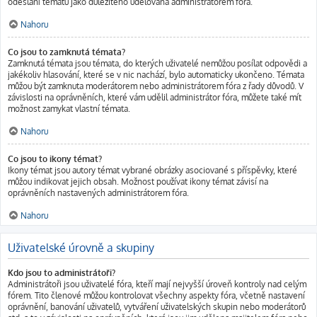
odeslání tématu jako důležitého udělována administrátorem fóra.
Nahoru
Co jsou to zamknutá témata?
Zamknutá témata jsou témata, do kterých uživatelé nemůžou posílat odpovědi a
jakékoliv hlasování, které se v nic nachází, bylo automaticky ukončeno. Témata
můžou být zamknuta moderátorem nebo administrátorem fóra z řady důvodů. V
závislosti na oprávněních, které vám udělil administrátor fóra, můžete také mít
možnost zamykat vlastní témata.
Nahoru
Co jsou to ikony témat?
Ikony témat jsou autory témat vybrané obrázky asociované s příspěvky, které
můžou indikovat jejich obsah. Možnost používat ikony témat závisí na
oprávněních nastavených administrátorem fóra.
Nahoru
Uživatelské úrovně a skupiny
Kdo jsou to administrátoři?
Administrátoři jsou uživatelé fóra, kteří mají nejvyšší úroveň kontroly nad celým
fórem. Tito členové můžou kontrolovat všechny aspekty fóra, včetně nastavení
oprávnění, banování uživatelů, vytváření uživatelských skupin nebo moderátorů