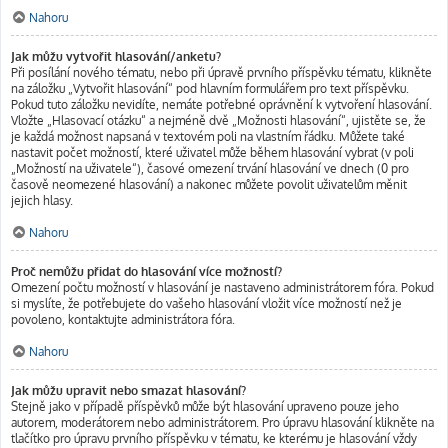
Nahoru
Jak můžu vytvořit hlasování/anketu?
Při posílání nového tématu, nebo při úpravě prvního příspěvku tématu, klikněte
na záložku „Vytvořit hlasování“ pod hlavním formulářem pro text příspěvku.
Pokud tuto záložku nevidíte, nemáte potřebné oprávnění k vytvoření hlasování.
Vložte „Hlasovací otázku“ a nejméně dvě „Možnosti hlasování“, ujistěte se, že
je každá možnost napsaná v textovém poli na vlastním řádku. Můžete také
nastavit počet možností, které uživatel může během hlasování vybrat (v poli
„Možností na uživatele“), časové omezení trvání hlasování ve dnech (0 pro
časově neomezené hlasování) a nakonec můžete povolit uživatelům měnit
jejich hlasy.
Nahoru
Proč nemůžu přidat do hlasování více možností?
Omezení počtu možností v hlasování je nastaveno administrátorem fóra. Pokud
si myslíte, že potřebujete do vašeho hlasování vložit více možností než je
povoleno, kontaktujte administrátora fóra.
Nahoru
Jak můžu upravit nebo smazat hlasování?
Stejně jako v případě příspěvků může být hlasování upraveno pouze jeho
autorem, moderátorem nebo administrátorem. Pro úpravu hlasování klikněte na
tlačítko pro úpravu prvního příspěvku v tématu, ke kterému je hlasování vždy