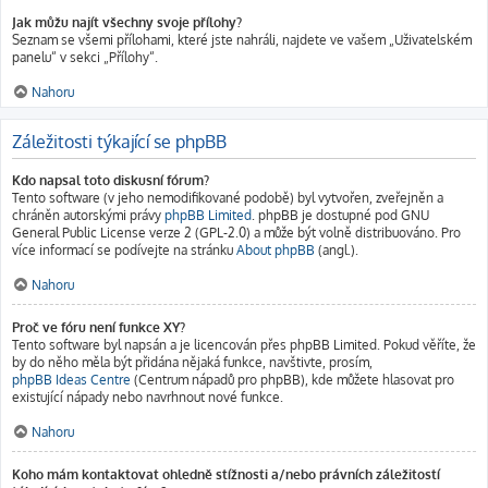
Jak můžu najít všechny svoje přílohy?
Seznam se všemi přílohami, které jste nahráli, najdete ve vašem „Uživatelském
panelu“ v sekci „Přílohy“.
Nahoru
Záležitosti týkající se phpBB
Kdo napsal toto diskusní fórum?
Tento software (v jeho nemodifikované podobě) byl vytvořen, zveřejněn a
chráněn autorskými právy
phpBB Limited
. phpBB je dostupné pod GNU
General Public License verze 2 (GPL-2.0) a může být volně distribuováno. Pro
více informací se podívejte na stránku
About phpBB
(angl.).
Nahoru
Proč ve fóru není funkce XY?
Tento software byl napsán a je licencován přes phpBB Limited. Pokud věříte, že
by do něho měla být přidána nějaká funkce, navštivte, prosím,
phpBB Ideas Centre
(Centrum nápadů pro phpBB), kde můžete hlasovat pro
existující nápady nebo navrhnout nové funkce.
Nahoru
Koho mám kontaktovat ohledně stížnosti a/nebo právních záležitostí