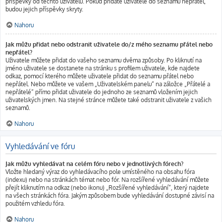
příspěvky od těchto uživatelů. Pokud přidáte uživatele do seznamu nepřátel,
budou jejich příspěvky skryty.
Nahoru
Jak můžu přidat nebo odstranit uživatele do/z mého seznamu přátel nebo
nepřátel?
Uživatele můžete přidat do vašeho seznamu dvěma způsoby. Po kliknutí na
jméno uživatele se dostanete na stránku s profilem uživatele, kde najdete
odkaz, pomocí kterého můžete uživatele přidat do seznamu přátel nebo
nepřátel. Nebo můžete ve vašem „Uživatelském panelu“ na záložce „Přátelé a
nepřátelé“ přímo přidat uživatele do jednoho ze seznamů vložením jejich
uživatelských jmen. Na stejné stránce můžete také odstranit uživatele z vašich
seznamů.
Nahoru
Vyhledávání ve fóru
Jak můžu vyhledávat na celém fóru nebo v jednotlivých fórech?
Vložte hledaný výraz do vyhledávacího pole umístěného na obsahu fóra
(indexu) nebo na stránkách témat nebo fór. Na rozšířené vyhledávání můžete
přejít kliknutím na odkaz (nebo ikonu) „Rozšířené vyhledávání“, který najdete
na všech stránkách fóra. Jakým způsobem bude vyhledávání dostupné závisí na
použitém vzhledu fóra.
Nahoru