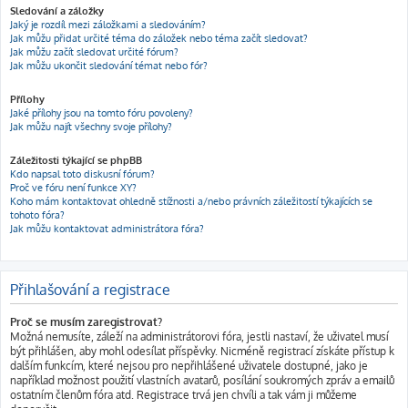
Sledování a záložky
Jaký je rozdíl mezi záložkami a sledováním?
Jak můžu přidat určité téma do záložek nebo téma začít sledovat?
Jak můžu začít sledovat určité fórum?
Jak můžu ukončit sledování témat nebo fór?
Přílohy
Jaké přílohy jsou na tomto fóru povoleny?
Jak můžu najít všechny svoje přílohy?
Záležitosti týkající se phpBB
Kdo napsal toto diskusní fórum?
Proč ve fóru není funkce XY?
Koho mám kontaktovat ohledně stížnosti a/nebo právních záležitostí týkajících se
tohoto fóra?
Jak můžu kontaktovat administrátora fóra?
Přihlašování a registrace
Proč se musím zaregistrovat?
Možná nemusíte, záleží na administrátorovi fóra, jestli nastaví, že uživatel musí
být přihlášen, aby mohl odesílat příspěvky. Nicméně registrací získáte přístup k
dalším funkcím, které nejsou pro nepřihlášené uživatele dostupné, jako je
například možnost použití vlastních avatarů, posílání soukromých zpráv a emailů
ostatním členům fóra atd. Registrace trvá jen chvíli a tak vám ji můžeme