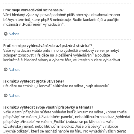
Proč moje vyhledávání nic nenašlo?
Vámi hledaný výraz byl pravděpodobně příliš obecný a obsahoval mnoho
běžných termínů, které phpBB neindexuje. Buďte konkrétnější a použijte
možnosti v „Rozšířeném vyhledávání“.
Nahoru
Proč se mi po vyhledávání zobrazí prázdná stránka!?
Vaše vyhledávání vrátilo příliš mnoho výsledků a webový server je nebyl
schopen zpracovat. Přejděte na „Rozšířené vyhledávání“ a použijte
konkrétnější hledané výrazy a vyberte fóra, ve kterých budete vyhledávat.
Nahoru
Jak můžu vyhledat určité uživatele?
Přejděte na stránku „Členové“ a klikněte na odkaz „Najít uživatele“.
Nahoru
Jak můžu vyhledat svoje vlastní příspěvky a témata?
Vaše vlastní příspěvky můžete vyhledat buď kliknutím na odkaz „Zobrazit vaše
příspěvky“ ve vašem „Uživatelském panelu“, nebo kliknutím na odkaz „Vyhledat
příspěvky uživatele“ ve vašem „Profilu“ (zobrazí se po kliknutí na vaše
uživatelské jméno), nebo kliknutím na odkaz „Vaše příspěvky“ v nabídce
„Rychlé odkazy“, která se nachází nahoře na fóru. Pro vyhledání vašich témat