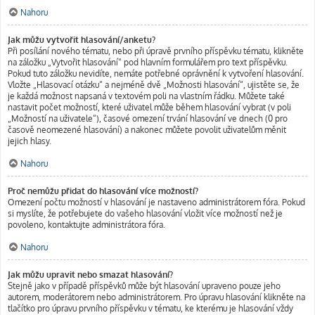
Nahoru
Jak můžu vytvořit hlasování/anketu?
Při posílání nového tématu, nebo při úpravě prvního příspěvku tématu, klikněte
na záložku „Vytvořit hlasování“ pod hlavním formulářem pro text příspěvku.
Pokud tuto záložku nevidíte, nemáte potřebné oprávnění k vytvoření hlasování.
Vložte „Hlasovací otázku“ a nejméně dvě „Možnosti hlasování“, ujistěte se, že
je každá možnost napsaná v textovém poli na vlastním řádku. Můžete také
nastavit počet možností, které uživatel může během hlasování vybrat (v poli
„Možností na uživatele“), časové omezení trvání hlasování ve dnech (0 pro
časově neomezené hlasování) a nakonec můžete povolit uživatelům měnit
jejich hlasy.
Nahoru
Proč nemůžu přidat do hlasování více možností?
Omezení počtu možností v hlasování je nastaveno administrátorem fóra. Pokud
si myslíte, že potřebujete do vašeho hlasování vložit více možností než je
povoleno, kontaktujte administrátora fóra.
Nahoru
Jak můžu upravit nebo smazat hlasování?
Stejně jako v případě příspěvků může být hlasování upraveno pouze jeho
autorem, moderátorem nebo administrátorem. Pro úpravu hlasování klikněte na
tlačítko pro úpravu prvního příspěvku v tématu, ke kterému je hlasování vždy