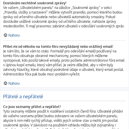
Dostávám nechtěné soukromé zprávy!
Ve vašem „Uživatelském panelu“ na záložce „Soukromé zprávy“ v sekci
„Pravidla, složky a nastavení“ můžete vytvořit pravidlo, pomocí kterého budou
zprávy od určeného uživatele nebo uživatelů automaticky smazány. Pokud
dostáváte urážlivé soukromé zprávy od určitého uživatele, nahlaste zprávy
moderátorům. Ti mají pravomoc zabránit uživateli v odesílání soukromých zpráv.
Nahoru
Přišel mi od někoho na tomto fóru nevyžádaný nebo urážlivý email!
Je nám líto, že se vám to stalo. Formulář pro odesílání emailů používaný na
tomto fóru obsahuje obranné mechanismy, pomocí kterých můžeme
vystopovat, kdo posílá takové emaily, proto pošlete administrátorovi fóra email
s úplnou kopií emailu, který vám přišel. Je velmi důležité, aby v něm byly
zahrnuty hlavičky, které obsahují podrobné údaje o uživateli, který email poslal.
Administrátor fóra pak bude moci problém vyřešit.
Nahoru
Přátelé a nepřátelé
Co jsou seznamy přátel a nepřátel?
Tyto seznamy můžete použít k rozdělení ostatních členů fóra. Uživatelé přidáni
do vašeho seznamu přátel budou zobrazeni ve vašem uživatelském panelu,
abyste k nim měli rychlý přístup, viděli jejich online stav a mohli jim posílat
soukromé zprávy. V závislosti na použitém vzhledu můžou být zvýrazněny i