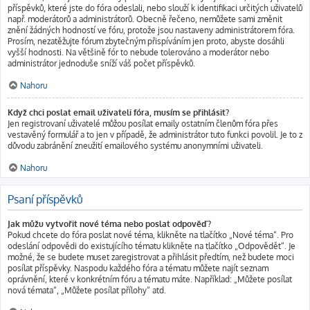
příspěvků, které jste do fóra odeslali, nebo slouží k identifikaci určitých uživatelů
např. moderátorů a administrátorů. Obecně řečeno, nemůžete sami změnit
znění žádných hodností ve fóru, protože jsou nastaveny administrátorem fóra.
Prosím, nezatěžujte fórum zbytečným přispíváním jen proto, abyste dosáhli
vyšší hodnosti. Na většině fór to nebude tolerováno a moderátor nebo
administrátor jednoduše sníží váš počet příspěvků.
Nahoru
Když chci poslat email uživateli fóra, musím se přihlásit?
Jen registrovaní uživatelé můžou posílat emaily ostatním členům fóra přes
vestavěný formulář a to jen v případě, že administrátor tuto funkci povolil. Je to z
důvodu zabránění zneužití emailového systému anonymními uživateli.
Nahoru
Psaní příspěvků
Jak můžu vytvořit nové téma nebo poslat odpověď?
Pokud chcete do fóra poslat nové téma, klikněte na tlačítko „Nové téma“. Pro
odeslání odpovědi do existujícího tématu klikněte na tlačítko „Odpovědět“. Je
možné, že se budete muset zaregistrovat a přihlásit předtím, než budete moci
posílat příspěvky. Naspodu každého fóra a tématu můžete najít seznam
oprávnění, které v konkrétním fóru a tématu máte. Například: „Můžete posílat
nová témata“, „Můžete posílat přílohy“ atd.