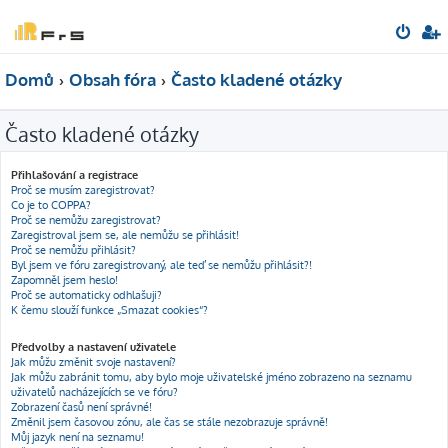
Domů
Obsah fóra
Často kladené otázky
Často kladené otázky
Přihlašování a registrace
Proč se musím zaregistrovat?
Co je to COPPA?
Proč se nemůžu zaregistrovat?
Zaregistroval jsem se, ale nemůžu se přihlásit!
Proč se nemůžu přihlásit?
Byl jsem ve fóru zaregistrovaný, ale teď se nemůžu přihlásit?!
Zapomněl jsem heslo!
Proč se automaticky odhlašuji?
K čemu slouží funkce „Smazat cookies“?
Předvolby a nastavení uživatele
Jak můžu změnit svoje nastavení?
Jak můžu zabránit tomu, aby bylo moje uživatelské jméno zobrazeno na seznamu
uživatelů nacházejících se ve fóru?
Zobrazení časů není správné!
Změnil jsem časovou zónu, ale čas se stále nezobrazuje správně!
Můj jazyk není na seznamu!