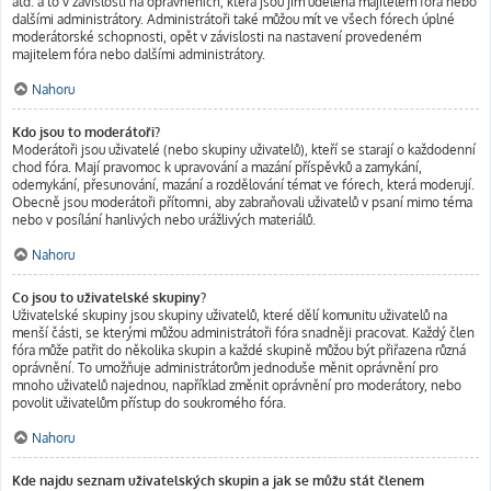
atd. a to v závislosti na oprávněních, která jsou jim udělena majitelem fóra nebo
dalšími administrátory. Administrátoři také můžou mít ve všech fórech úplné
moderátorské schopnosti, opět v závislosti na nastavení provedeném
majitelem fóra nebo dalšími administrátory.
Nahoru
Kdo jsou to moderátoři?
Moderátoři jsou uživatelé (nebo skupiny uživatelů), kteří se starají o každodenní
chod fóra. Mají pravomoc k upravování a mazání příspěvků a zamykání,
odemykání, přesunování, mazání a rozdělování témat ve fórech, která moderují.
Obecně jsou moderátoři přítomni, aby zabraňovali uživatelů v psaní mimo téma
nebo v posílání hanlivých nebo urážlivých materiálů.
Nahoru
Co jsou to uživatelské skupiny?
Uživatelské skupiny jsou skupiny uživatelů, které dělí komunitu uživatelů na
menší části, se kterými můžou administrátoři fóra snadněji pracovat. Každý člen
fóra může patřit do několika skupin a každé skupině můžou být přiřazena různá
oprávnění. To umožňuje administrátorům jednoduše měnit oprávnění pro
mnoho uživatelů najednou, například změnit oprávnění pro moderátory, nebo
povolit uživatelům přístup do soukromého fóra.
Nahoru
Kde najdu seznam uživatelských skupin a jak se můžu stát členem