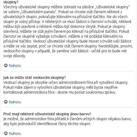
skupiny?
Všechny uživatelské skupiny můžete zobrazit na záložce „Uživatelské skupiny“
ve vašem „Uživatelském panelu“. Pokud se chcete stát členem některé z
uživatelských skupin, pokračujte kliknutím na příslušné tlačítko. Ne do všech
skupin je volný přístup. V některých se musí žádost o členství schválit, některé
můžou být uzavřené a některé můžou být dokonce skryté. Pokud je skupiny
otevřená, můžete se stát jejím členem po kliknutí na příslušné tlačítko. Pokud
členství ve skupině vyžaduje schválení, můžete o ně požádat kliknutím na
příslušné tlačítko. Vedoucí uživatelské skupiny bude muset schválit vaši žádost
a může se vás zeptat, proč se chcete stát členem skupiny. Neobtěžujte, prosím,
vedoucího skupiny v případě, že zamítne vaši žádost - určitě pro to bude mít
svoje důvody.
Nahoru
Jak se můžu stát vedoucím skupiny?
Vedoucí skupiny je obvykle určen administrátorem fóra při vytváření skupiny.
Pokud máte zájem o vytvoření uživatelské skupiny, měli byste nejdříve
kontaktovat administrátora fóra - zkuste mu poslat soukromou zprávu.
Nahoru
Proč mají některé uživatelské skupiny jinou barvu?
Je možné, že administrátor fóra přiřadil k členům určitých skupin nějakou barvu,
aby bylo jednodušší identifikovat členy těchto skupin.
Nahoru