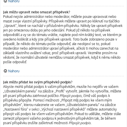
Nahoru
Jak můžu upravit nebo smazat příspěvek?
Pokud nejste administrátor nebo moderátor, můžete pouze upravovat nebo
mazat svoje vlastní příspěvky. Příspěvek můžete upravit po kliknutí na tlačítko
„Upravit“, které se nachází v příslušném příspěvku. Někdy lze upravit příspěvek
jen po omezenou dobu po jeho odeslání. Pokud již někdo na příspěvek
odpověděl a vy se do tématu vrátíte, najdete pod ním krátký text, ve kterém je
uvedeno kolikrát a kdy jste příspěvek upravili. Toto bude zobrazeno pouze v
případě, že někdo do tématu pošle odpověď, ale neobjeví se to, pokud
moderátor nebo administrátor upraví příspěvek, ačkoli ti mohou zanechat na
základě vlastního uvážení vzkaz, proč příspěvek upravili. Vezměte prosím na
vědomí, že normální uživatelé nemůžou smazat příspěvek, když k němu někdo
pošle odpověď.
Nahoru
Jak můžu přidat ke svým příspěvků podpis?
Abyste mohli přidat podpis k vašim příspěvkům, musíte ho nejdřív ve vašem
„Uživatelském panelu“ na záložce „Profil“ vytvořit. Jakmile ho vytvoříte, můžete
při psaní příspěvku zatrhnout políčko
Připojit podpis
, čímž váš podpis k
příspěvku připojíte. Pomocí možnosti „Připojit můj podpis ke všem mým
příspěvkům“, kterou naleznete ve vašem „Uživatelském panelu“ na záložce
„Nastavení fóra“ v sekci „Výchozí nastavení příspěvků“ můžete automaticky
připojit váš podpis ke všem vašim příspěvkům. Pokud to uděláte, můžete stále
zamezit připojení vašeho podpisu k jednotlivým příspěvkům tak, že během
psaní příspěvku zrušíte zaškrtnutí možnosti
Připojit podpis
.