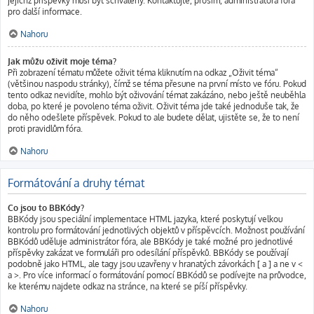
jejichž příspěvky musí být schváleny. Kontaktujte, prosím, administrátora fóra
pro další informace.
Nahoru
Jak můžu oživit moje téma?
Při zobrazení tématu můžete oživit téma kliknutím na odkaz „Oživit téma“
(většinou naspodu stránky), čímž se téma přesune na první místo ve fóru. Pokud
tento odkaz nevidíte, mohlo být oživování témat zakázáno, nebo ještě neuběhla
doba, po které je povoleno téma oživit. Oživit téma jde také jednoduše tak, že
do něho odešlete příspěvek. Pokud to ale budete dělat, ujistěte se, že to není
proti pravidlům fóra.
Nahoru
Formátování a druhy témat
Co jsou to BBKódy?
BBKódy jsou speciální implementace HTML jazyka, které poskytují velkou
kontrolu pro formátování jednotlivých objektů v příspěvcích. Možnost používání
BBKódů uděluje administrátor fóra, ale BBKódy je také možné pro jednotlivé
příspěvky zakázat ve formuláři pro odesílání příspěvků. BBKódy se používají
podobně jako HTML, ale tagy jsou uzavřeny v hranatých závorkách [ a ] a ne v <
a >. Pro více informací o formátování pomocí BBKódů se podívejte na průvodce,
ke kterému najdete odkaz na stránce, na které se píší příspěvky.
Nahoru