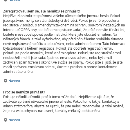
Zaregistroval jsem se, ale nemůžu se přihlásit!
Nejdříve zkontrolujte správnost vašeho uživatelského jména a hesla. Pokud
jsou správné, mohly se stát následující dvě věci. Pokud je ve fóru povolena
registrace v souladu s americkým zákonem na ochranu soukromí nezletilých na
internetu COPPA a vy jste během registrace zadali, že ještě nemáte třináct let,
budete muset postupovat podle instrukcí, které jste obdrželi emailem. Na
některých fórech je také vyžadováno, aby před přihlášením proběhla aktivace
nově registrovaného účtu a to buď vámi, nebo administrátorem. Tato informace
byla zobrazena během registrace. Pokud jste obdrželi registrační email,
pokračujte podle instrukcí, které v něm najdete. Pokud jste registrační email
neobdrželi, mohli jste zadat špatnou emailovou adresu, nebo byl email
zachycen spam filtrem a skončil ve složce se spamy. Pokud jste si jistí, že jste
zadali správnou emailovou adresu, zkuste s prosbou o pomoc kontaktovat
administrátora fóra.
Nahoru
Proč se nemůžu přihlásit?
Existuje několik důvodů, proč k tomu může dojít. Nejdříve se ujistěte, že
zadáváte správné uživatelské jméno a heslo. Pokud tomu tak je, kontaktujte
administrátora fóra, abyste se ujistili, že jste nebyli zabanováni. Je také možné,
že je na webu chyba v nastavení, která by měla být odstraněna.
Nahoru