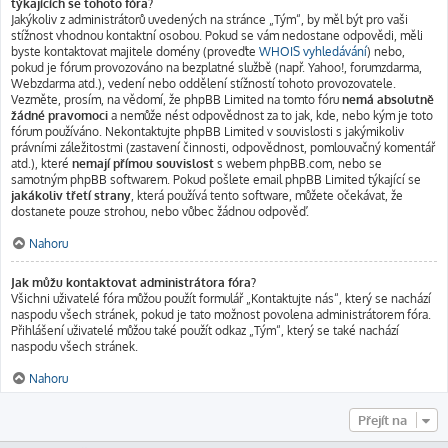
týkajících se tohoto fóra?
Jakýkoliv z administrátorů uvedených na stránce „Tým“, by měl být pro vaši
stížnost vhodnou kontaktní osobou. Pokud se vám nedostane odpovědi, měli
byste kontaktovat majitele domény (proveďte
WHOIS vyhledávání
) nebo,
pokud je fórum provozováno na bezplatné službě (např. Yahoo!, forumzdarma,
Webzdarma atd.), vedení nebo oddělení stížností tohoto provozovatele.
Vezměte, prosím, na vědomí, že phpBB Limited na tomto fóru
nemá absolutně
žádné pravomoci
a nemůže nést odpovědnost za to jak, kde, nebo kým je toto
fórum používáno. Nekontaktujte phpBB Limited v souvislosti s jakýmikoliv
právními záležitostmi (zastavení činnosti, odpovědnost, pomlouvačný komentář
atd.), které
nemají přímou souvislost
s webem phpBB.com, nebo se
samotným phpBB softwarem. Pokud pošlete email phpBB Limited týkající se
jakákoliv třetí strany
, která používá tento software, můžete očekávat, že
dostanete pouze strohou, nebo vůbec žádnou odpověď.
Nahoru
Jak můžu kontaktovat administrátora fóra?
Všichni uživatelé fóra můžou použít formulář „Kontaktujte nás“, který se nachází
naspodu všech stránek, pokud je tato možnost povolena administrátorem fóra.
Přihlášení uživatelé můžou také použít odkaz „Tým“, který se také nachází
naspodu všech stránek.
Nahoru
Přejít na