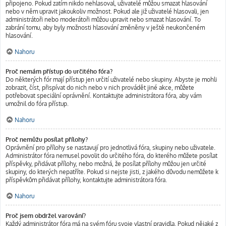
připojeno. Pokud zatím nikdo nehlasoval, uživatelé můžou smazat hlasování
nebo v něm upravit jakoukoliv možnost. Pokud ale již uživatelé hlasovali, jen
administrátoři nebo moderátoři můžou upravit nebo smazat hlasování. To
zabrání tomu, aby byly možnosti hlasování změněny v ještě neukončeném
hlasování.
Nahoru
Proč nemám přístup do určitého fóra?
Do některých fór mají přístup jen určití uživatelé nebo skupiny. Abyste je mohli
zobrazit, číst, přispívat do nich nebo v nich provádět jiné akce, můžete
potřebovat speciální oprávnění. Kontaktujte administrátora fóra, aby vám
umožnil do fóra přístup.
Nahoru
Proč nemůžu posílat přílohy?
Oprávnění pro přílohy se nastavují pro jednotlivá fóra, skupiny nebo uživatele.
Administrátor fóra nemusel povolit do určitého fóra, do kterého můžete posílat
příspěvky, přidávat přílohy, nebo možná, že posílat přílohy můžou jen určité
skupiny, do kterých nepatříte. Pokud si nejste jisti, z jakého důvodu nemůžete k
příspěvkům přidávat přílohy, kontaktujte administrátora fóra.
Nahoru
Proč jsem obdržel varování?
Každý administrátor fóra má na svém fóru svoje vlastní pravidla. Pokud nějaké z