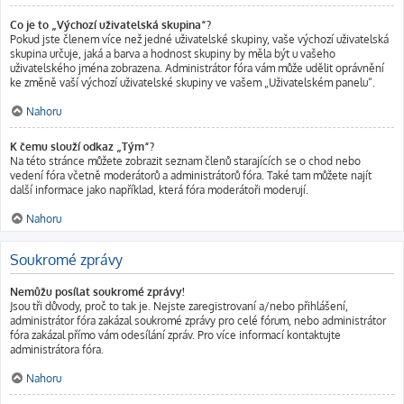
Co je to „Výchozí uživatelská skupina“?
Pokud jste členem více než jedné uživatelské skupiny, vaše výchozí uživatelská
skupina určuje, jaká a barva a hodnost skupiny by měla být u vašeho
uživatelského jména zobrazena. Administrátor fóra vám může udělit oprávnění
ke změně vaší výchozí uživatelské skupiny ve vašem „Uživatelském panelu“.
Nahoru
K čemu slouží odkaz „Tým“?
Na této stránce můžete zobrazit seznam členů starajících se o chod nebo
vedení fóra včetně moderátorů a administrátorů fóra. Také tam můžete najít
další informace jako například, která fóra moderátoři moderují.
Nahoru
Soukromé zprávy
Nemůžu posílat soukromé zprávy!
Jsou tři důvody, proč to tak je. Nejste zaregistrovaní a/nebo přihlášení,
administrátor fóra zakázal soukromé zprávy pro celé fórum, nebo administrátor
fóra zakázal přímo vám odesílání zpráv. Pro více informací kontaktujte
administrátora fóra.
Nahoru