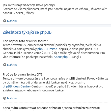
Jak můžu najít všechny svoje přílohy?
Seznam se všemi přílohami, které jste nahráli, najdete ve vašem „Uživatelském
panelu“ v sekci „Přílohy“.
Nahoru
Záležitosti týkající se phpBB
Kdo napsal toto diskusní fórum?
Tento software (v jeho nemodifikované podobě) byl vytvořen, zveřejněn a
chráněn autorskými právy
phpBB Limited
. phpBB je dostupné pod GNU
General Public License verze 2 (GPL-2.0) a může být volně distribuováno. Pro
více informací se podívejte na stránku
About phpBB
(angl.).
Nahoru
Proč ve fóru není funkce XY?
Tento software byl napsán a je licencován přes phpBB Limited. Pokud věříte, že
by do něho měla být přidána nějaká funkce, navštivte, prosím,
phpBB Ideas Centre
(Centrum nápadů pro phpBB), kde můžete hlasovat pro
existující nápady nebo navrhnout nové funkce.
Nahoru
Koho mám kontaktovat ohledně stížnosti a/nebo právních záležitostí