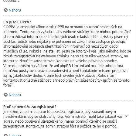
doporučit.
Nahoru
Co je to COPPA?
COPPA je americký zákon z roku 1998 na ochranu soukromí nezletilých na
internetu. Tento zákon vyžaduje, aby webové stránky, které mohou potenciálně
shromažďovat informace od nezletilých osob mladších 13 let, získaly písemný
souhlas rodičů nebo nějaké jiné potvrzení od zákonného zástupce povolující
shromažďování osobních identifikačních informací od nezletilých osob
mladších 13 let. Pokud si nejste jisti, jestli se toto týká vás, jako někoho, kdo se
zkouší zaregistrovat na webovou stránku, nebo se to týká webové stránky, na
kterou se zkoušíte zaregistrovat, kontaktujte vašeho právního poradce.
Vezměte prosím na vědomí, že ani phpBB Limited ani majitelé tohoto fóra
nemůžou poskytovat právní poradenství a není kontaktním místem pro právní
zájmy jakéhokoliv druhu, kromě těch uvedených v otázce „Koho mám
kontaktovat ohledně stížnosti a/nebo právních záležitostí týkajících se tohoto
fóra?“.
Nahoru
Proč se nemůžu zaregistrovat?
Je možné, že administrátor fóra zakázal registrace, aby zabránil novým
návštěvníkům, aby se stali členy fóra. Administrátor mohl také zakázat vaši IP
adresu nebo používání uživatelského jména, pomocí kterého se snažíš
zaregistrovat. Kontaktujte administrátora fóra a požádejte ho o pomoc.
Nahoru