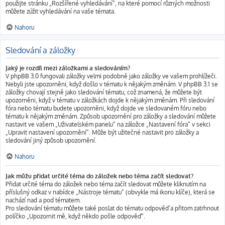
použijte stránku „Rozšířené vyhledávání“, na které pomocí různých možnosti
můžete zúžit vyhledávání na vaše témata.
Nahoru
Sledování a záložky
Jaký je rozdíl mezi záložkami a sledováním?
V phpBB 3.0 fungovali záložky velmi podobně jako záložky ve vašem prohlížeči.
Nebyli jste upozorněni, když došlo v tématu k nějakým změnám. V phpBB 3.1 se
záložky chovají stejně jako sledování tématu, což znamená, že můžete být
upozorněni, když v tématu v záložkách dojde k nějakým změnám. Při sledování
fóra nebo tématu budete upozorněni, když dojde ve sledovaném fóru nebo
tématu k nějakým změnám. Způsob upozornění pro záložky a sledování můžete
nastavit ve vašem „Uživatelském panelu“ na záložce „Nastavení fóra“ v sekci
„Upravit nastavení upozornění“. Může být užitečné nastavit pro záložky a
sledování jiný způsob upozornění.
Nahoru
Jak můžu přidat určité téma do záložek nebo téma začít sledovat?
Přidat určité téma do záložek nebo téma začít sledovat můžete kliknutím na
příslušný odkaz v nabídce „Nástroje tématu“ (obvykle má ikonu klíče), která se
nachází nad a pod tématem.
Pro sledování tématu můžete také poslat do tématu odpověď a přitom zatrhnout
políčko „Upozornit mě, když někdo pošle odpověď“.