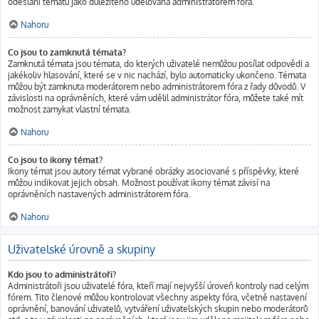
odeslání tématu jako důležitého udělována administrátorem fóra.
Nahoru
Co jsou to zamknutá témata?
Zamknutá témata jsou témata, do kterých uživatelé nemůžou posílat odpovědi a
jakékoliv hlasování, které se v nic nachází, bylo automaticky ukončeno. Témata
můžou být zamknuta moderátorem nebo administrátorem fóra z řady důvodů. V
závislosti na oprávněních, které vám udělil administrátor fóra, můžete také mít
možnost zamykat vlastní témata.
Nahoru
Co jsou to ikony témat?
Ikony témat jsou autory témat vybrané obrázky asociované s příspěvky, které
můžou indikovat jejich obsah. Možnost používat ikony témat závisí na
oprávněních nastavených administrátorem fóra.
Nahoru
Uživatelské úrovně a skupiny
Kdo jsou to administrátoři?
Administrátoři jsou uživatelé fóra, kteří mají nejvyšší úroveň kontroly nad celým
fórem. Tito členové můžou kontrolovat všechny aspekty fóra, včetně nastavení
oprávnění, banování uživatelů, vytváření uživatelských skupin nebo moderátorů