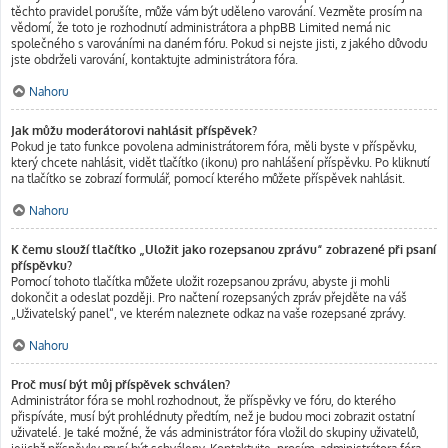
těchto pravidel porušíte, může vám být uděleno varování. Vezměte prosím na
vědomí, že toto je rozhodnutí administrátora a phpBB Limited nemá nic
společného s varováními na daném fóru. Pokud si nejste jisti, z jakého důvodu
jste obdrželi varování, kontaktujte administrátora fóra.
Nahoru
Jak můžu moderátorovi nahlásit příspěvek?
Pokud je tato funkce povolena administrátorem fóra, měli byste v příspěvku,
který chcete nahlásit, vidět tlačítko (ikonu) pro nahlášení příspěvku. Po kliknutí
na tlačítko se zobrazí formulář, pomocí kterého můžete příspěvek nahlásit.
Nahoru
K čemu slouží tlačítko „Uložit jako rozepsanou zprávu“ zobrazené při psaní
příspěvku?
Pomocí tohoto tlačítka můžete uložit rozepsanou zprávu, abyste ji mohli
dokončit a odeslat později. Pro načtení rozepsaných zpráv přejděte na váš
„Uživatelský panel“, ve kterém naleznete odkaz na vaše rozepsané zprávy.
Nahoru
Proč musí být můj příspěvek schválen?
Administrátor fóra se mohl rozhodnout, že příspěvky ve fóru, do kterého
přispíváte, musí být prohlédnuty předtím, než je budou moci zobrazit ostatní
uživatelé. Je také možné, že vás administrátor fóra vložil do skupiny uživatelů,