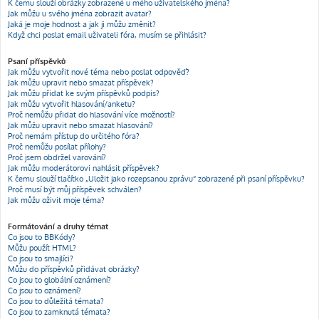
K čemu slouží obrázky zobrazené u mého uživatelského jména?
Jak můžu u svého jména zobrazit avatar?
Jaká je moje hodnost a jak ji můžu změnit?
Když chci poslat email uživateli fóra, musím se přihlásit?
Psaní příspěvků
Jak můžu vytvořit nové téma nebo poslat odpověď?
Jak můžu upravit nebo smazat příspěvek?
Jak můžu přidat ke svým příspěvků podpis?
Jak můžu vytvořit hlasování/anketu?
Proč nemůžu přidat do hlasování více možností?
Jak můžu upravit nebo smazat hlasování?
Proč nemám přístup do určitého fóra?
Proč nemůžu posílat přílohy?
Proč jsem obdržel varování?
Jak můžu moderátorovi nahlásit příspěvek?
K čemu slouží tlačítko „Uložit jako rozepsanou zprávu“ zobrazené při psaní příspěvku?
Proč musí být můj příspěvek schválen?
Jak můžu oživit moje téma?
Formátování a druhy témat
Co jsou to BBKódy?
Můžu použít HTML?
Co jsou to smajlíci?
Můžu do příspěvků přidávat obrázky?
Co jsou to globální oznámení?
Co jsou to oznámení?
Co jsou to důležitá témata?
Co jsou to zamknutá témata?