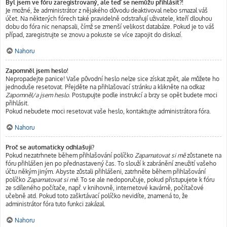
Byl jsem ve fóru zaregistrovaný, ale teď se nemůžu přihlásit?!
Je možné, že administrátor z nějakého důvodu deaktivoval nebo smazal váš
účet. Na některých fórech také pravidelně odstraňují uživatele, kteří dlouhou
dobu do fóra nic nenapsali, čímž se zmenší velikost databáze. Pokud je to váš
případ, zaregistrujte se znovu a pokuste se více zapojit do diskuzí.
Nahoru
Zapomněl jsem heslo!
Nepropadejte panice! Vaše původní heslo nelze sice získat zpět, ale můžete ho
jednoduše resetovat. Přejděte na přihlašovací stránku a klikněte na odkaz
Zapomněl/a jsem heslo
. Postupujte podle instrukcí a brzy se opět budete moci
přihlásit.
Pokud nebudete moci resetovat vaše heslo, kontaktujte administrátora fóra.
Nahoru
Proč se automaticky odhlašuji?
Pokud nezatrhnete během přihlašování políčko
Zapamatovat si mě
zůstanete na
fóru přihlášen jen po přednastavený čas. To slouží k zabránění zneužití vašeho
účtu někým jiným. Abyste zůstali přihlášeni, zatrhněte během přihlašování
políčko
Zapamatovat si mě
. To se ale nedoporučuje, pokud přistupujete k fóru
ze sdíleného počítače, např. v knihovně, internetové kavárně, počítačové
učebně atd. Pokud toto zaškrtávací políčko nevidíte, znamená to, že
administrátor fóra tuto funkci zakázal.
Nahoru