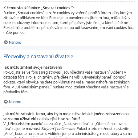
K čemu slouží funkce „Smazat cookies“?
Funkce „Smazat cookies“ smaže cookies vytvořené phpBB fórem, díky kterým
zůstáváte přihlášen ve fóru. Pokud je to povoleno majitelem fóra, můžou být v
cookies uloženy informace o tom, které příspěvky jste četli, a které ještě ne.
Pokud máte problém s přihlašováním nebo odhlašováním, smazání cookies fóra
může pomoci.
Nahoru
Předvolby a nastavení uživatele
Jak můžu změnit svoje nastavení?
Pokud jste se ve fóru zaregistrovali, jsou všechna vaše nastavení uložena v
databázi fóra. Pro jejich změnu přejděte na váš „Uživatelský panel“ pomocí
odkazu, který obvykle najdete po kliknutí na vaše jméno nahoře na stránkách
fóra. V „Uživatelském panelu“ budete moci změnit všechna vaše nastavení a
předvolby fóra.
Nahoru
Jak můžu zabránit tomu, aby bylo moje uživatelské jméno zobrazeno na
seznamu uživatelů nacházejících se ve fóru?
V „Uživatelském panelu“ na záložce „Nastavení fóra“ -> „Obecné nastavení
fóra“ najdete možnost
Skrýt můj online stav
. Pokud u této možnosti nastavíte
„Ano“, budete na seznamu viditelní jen pro administrátory, moderátory a sama