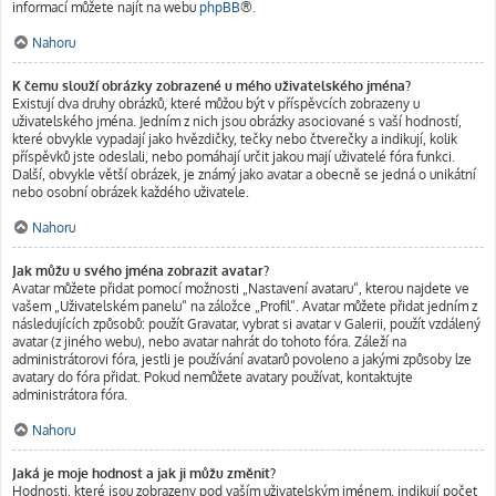
informací můžete najít na webu
phpBB
®.
Nahoru
K čemu slouží obrázky zobrazené u mého uživatelského jména?
Existují dva druhy obrázků, které můžou být v příspěvcích zobrazeny u
uživatelského jména. Jedním z nich jsou obrázky asociované s vaší hodností,
které obvykle vypadají jako hvězdičky, tečky nebo čtverečky a indikují, kolik
příspěvků jste odeslali, nebo pomáhají určit jakou mají uživatelé fóra funkci.
Další, obvykle větší obrázek, je známý jako avatar a obecně se jedná o unikátní
nebo osobní obrázek každého uživatele.
Nahoru
Jak můžu u svého jména zobrazit avatar?
Avatar můžete přidat pomocí možnosti „Nastavení avataru“, kterou najdete ve
vašem „Uživatelském panelu“ na záložce „Profil“. Avatar můžete přidat jedním z
následujících způsobů: použít Gravatar, vybrat si avatar v Galerii, použít vzdálený
avatar (z jiného webu), nebo avatar nahrát do tohoto fóra. Záleží na
administrátorovi fóra, jestli je používání avatarů povoleno a jakými způsoby lze
avatary do fóra přidat. Pokud nemůžete avatary používat, kontaktujte
administrátora fóra.
Nahoru
Jaká je moje hodnost a jak ji můžu změnit?
Hodnosti, které jsou zobrazeny pod vaším uživatelským jménem, indikují počet