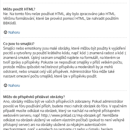
Můžu použít HTML?
Ne. Na tomto fóru nelze používat HTML, aby bylo zpracováno jako HTML.
Většinu formátování, které lze provést pomocí HTML, lze nahradit použitím
BBKódů.
Nahoru
Co jsou to smajlíci?
Smajlíci nebo emotikony jsou malé obrázky, které můžou být použity k vyjádření
pocitů a vytvořeny za použití krátkého kódu, např. kód :) znamená radost a kód :(
znamená smutek. Úplný seznam smajlíků najdete na formuláři, na kterém se
tvoří zprávy a příspěvky. Pokuste se nepoužívat smajlíky v příliš velkém počtu,
protože můžou způsobit nečitelnost příspěvku a moderátoři by je mohli
odstranit, nebo smazat celý váš příspěvek. Administrátor fóra může také
nastavit omezení počtu smajlíků, které lze v příspěvku použít.
Nahoru
Můžu do příspěvků přidávat obrázky?
Ano, obrázky můžou být ve vašich příspěvcích zobrazeny. Pokud administrátor
povolil ve fóru používání příloh, budete moci nahrát obrázek do fóra. V opačném
případě musíte odkázat na obrázek, který se nachází na veřejně přístupném
webovém serveru, např. http://www.priklad.cz/muj-obrazek.gif. Nemůžete
odkázat na obrázek uložený ve vašem vlastním počítači (pokud to není veřejně
přístupný server) ani na obrázky uložené za nějakým autentizačním
mechanizmem, např. v emailech na seznamu.cz nebo v Gmailu, heslem