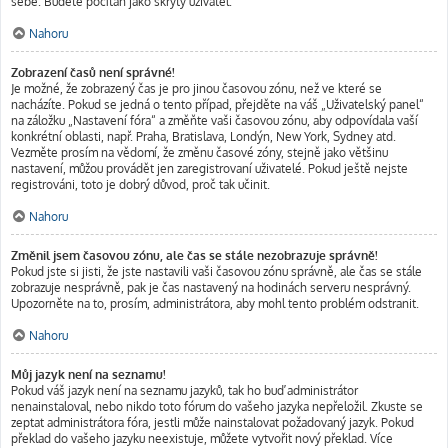
sebe. Budete počítán jako skrytý uživatel.
Nahoru
Zobrazení časů není správné!
Je možné, že zobrazený čas je pro jinou časovou zónu, než ve které se
nacházíte. Pokud se jedná o tento případ, přejděte na váš „Uživatelský panel“
na záložku „Nastavení fóra“ a změňte vaši časovou zónu, aby odpovídala vaší
konkrétní oblasti, např. Praha, Bratislava, Londýn, New York, Sydney atd.
Vezměte prosím na vědomí, že změnu časové zóny, stejně jako většinu
nastavení, můžou provádět jen zaregistrovaní uživatelé. Pokud ještě nejste
registrováni, toto je dobrý důvod, proč tak učinit.
Nahoru
Změnil jsem časovou zónu, ale čas se stále nezobrazuje správně!
Pokud jste si jisti, že jste nastavili vaši časovou zónu správně, ale čas se stále
zobrazuje nesprávně, pak je čas nastavený na hodinách serveru nesprávný.
Upozorněte na to, prosím, administrátora, aby mohl tento problém odstranit.
Nahoru
Můj jazyk není na seznamu!
Pokud váš jazyk není na seznamu jazyků, tak ho buď administrátor
nenainstaloval, nebo nikdo toto fórum do vašeho jazyka nepřeložil. Zkuste se
zeptat administrátora fóra, jestli může nainstalovat požadovaný jazyk. Pokud
překlad do vašeho jazyku neexistuje, můžete vytvořit nový překlad. Více