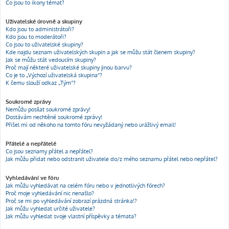
Co jsou to ikony témat?
Uživatelské úrovně a skupiny
Kdo jsou to administrátoři?
Kdo jsou to moderátoři?
Co jsou to uživatelské skupiny?
Kde najdu seznam uživatelských skupin a jak se můžu stát členem skupiny?
Jak se můžu stát vedoucím skupiny?
Proč mají některé uživatelské skupiny jinou barvu?
Co je to „Výchozí uživatelská skupina“?
K čemu slouží odkaz „Tým“?
Soukromé zprávy
Nemůžu posílat soukromé zprávy!
Dostávám nechtěné soukromé zprávy!
Přišel mi od někoho na tomto fóru nevyžádaný nebo urážlivý email!
Přátelé a nepřátelé
Co jsou seznamy přátel a nepřátel?
Jak můžu přidat nebo odstranit uživatele do/z mého seznamu přátel nebo nepřátel?
Vyhledávání ve fóru
Jak můžu vyhledávat na celém fóru nebo v jednotlivých fórech?
Proč moje vyhledávání nic nenašlo?
Proč se mi po vyhledávání zobrazí prázdná stránka!?
Jak můžu vyhledat určité uživatele?
Jak můžu vyhledat svoje vlastní příspěvky a témata?