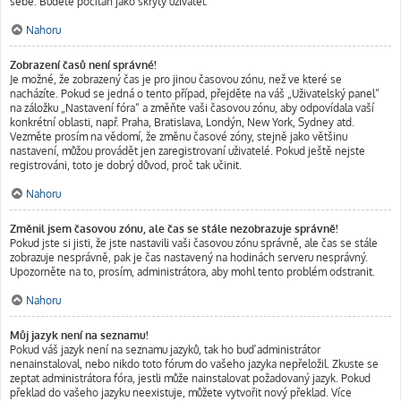
sebe. Budete počítán jako skrytý uživatel.
Nahoru
Zobrazení časů není správné!
Je možné, že zobrazený čas je pro jinou časovou zónu, než ve které se
nacházíte. Pokud se jedná o tento případ, přejděte na váš „Uživatelský panel“
na záložku „Nastavení fóra“ a změňte vaši časovou zónu, aby odpovídala vaší
konkrétní oblasti, např. Praha, Bratislava, Londýn, New York, Sydney atd.
Vezměte prosím na vědomí, že změnu časové zóny, stejně jako většinu
nastavení, můžou provádět jen zaregistrovaní uživatelé. Pokud ještě nejste
registrováni, toto je dobrý důvod, proč tak učinit.
Nahoru
Změnil jsem časovou zónu, ale čas se stále nezobrazuje správně!
Pokud jste si jisti, že jste nastavili vaši časovou zónu správně, ale čas se stále
zobrazuje nesprávně, pak je čas nastavený na hodinách serveru nesprávný.
Upozorněte na to, prosím, administrátora, aby mohl tento problém odstranit.
Nahoru
Můj jazyk není na seznamu!
Pokud váš jazyk není na seznamu jazyků, tak ho buď administrátor
nenainstaloval, nebo nikdo toto fórum do vašeho jazyka nepřeložil. Zkuste se
zeptat administrátora fóra, jestli může nainstalovat požadovaný jazyk. Pokud
překlad do vašeho jazyku neexistuje, můžete vytvořit nový překlad. Více