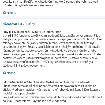
použijte stránku „Rozšířené vyhledávání“, na které pomocí různých možnosti
můžete zúžit vyhledávání na vaše témata.
Nahoru
Sledování a záložky
Jaký je rozdíl mezi záložkami a sledováním?
V phpBB 3.0 fungovali záložky velmi podobně jako záložky ve vašem prohlížeči.
Nebyli jste upozorněni, když došlo v tématu k nějakým změnám. V phpBB 3.1 se
záložky chovají stejně jako sledování tématu, což znamená, že můžete být
upozorněni, když v tématu v záložkách dojde k nějakým změnám. Při sledování
fóra nebo tématu budete upozorněni, když dojde ve sledovaném fóru nebo
tématu k nějakým změnám. Způsob upozornění pro záložky a sledování můžete
nastavit ve vašem „Uživatelském panelu“ na záložce „Nastavení fóra“ v sekci
„Upravit nastavení upozornění“. Může být užitečné nastavit pro záložky a
sledování jiný způsob upozornění.
Nahoru
Jak můžu přidat určité téma do záložek nebo téma začít sledovat?
Přidat určité téma do záložek nebo téma začít sledovat můžete kliknutím na
příslušný odkaz v nabídce „Nástroje tématu“ (obvykle má ikonu klíče), která se
nachází nad a pod tématem.
Pro sledování tématu můžete také poslat do tématu odpověď a přitom zatrhnout
políčko „Upozornit mě, když někdo pošle odpověď“.