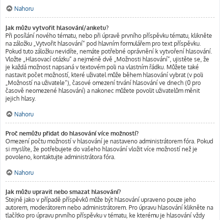
Nahoru
Jak můžu vytvořit hlasování/anketu?
Při posílání nového tématu, nebo při úpravě prvního příspěvku tématu, klikněte
na záložku „Vytvořit hlasování“ pod hlavním formulářem pro text příspěvku.
Pokud tuto záložku nevidíte, nemáte potřebné oprávnění k vytvoření hlasování.
Vložte „Hlasovací otázku“ a nejméně dvě „Možnosti hlasování“, ujistěte se, že
je každá možnost napsaná v textovém poli na vlastním řádku. Můžete také
nastavit počet možností, které uživatel může během hlasování vybrat (v poli
„Možností na uživatele“), časové omezení trvání hlasování ve dnech (0 pro
časově neomezené hlasování) a nakonec můžete povolit uživatelům měnit
jejich hlasy.
Nahoru
Proč nemůžu přidat do hlasování více možností?
Omezení počtu možností v hlasování je nastaveno administrátorem fóra. Pokud
si myslíte, že potřebujete do vašeho hlasování vložit více možností než je
povoleno, kontaktujte administrátora fóra.
Nahoru
Jak můžu upravit nebo smazat hlasování?
Stejně jako v případě příspěvků může být hlasování upraveno pouze jeho
autorem, moderátorem nebo administrátorem. Pro úpravu hlasování klikněte na
tlačítko pro úpravu prvního příspěvku v tématu, ke kterému je hlasování vždy