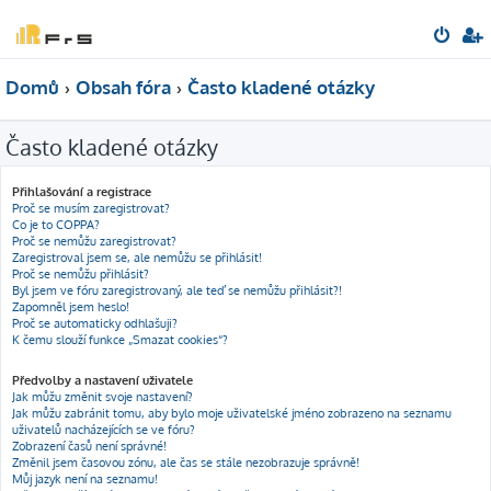
Domů
Obsah fóra
Často kladené otázky
Často kladené otázky
Přihlašování a registrace
Proč se musím zaregistrovat?
Co je to COPPA?
Proč se nemůžu zaregistrovat?
Zaregistroval jsem se, ale nemůžu se přihlásit!
Proč se nemůžu přihlásit?
Byl jsem ve fóru zaregistrovaný, ale teď se nemůžu přihlásit?!
Zapomněl jsem heslo!
Proč se automaticky odhlašuji?
K čemu slouží funkce „Smazat cookies“?
Předvolby a nastavení uživatele
Jak můžu změnit svoje nastavení?
Jak můžu zabránit tomu, aby bylo moje uživatelské jméno zobrazeno na seznamu
uživatelů nacházejících se ve fóru?
Zobrazení časů není správné!
Změnil jsem časovou zónu, ale čas se stále nezobrazuje správně!
Můj jazyk není na seznamu!