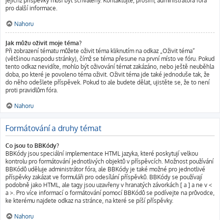
jejichž příspěvky musí být schváleny. Kontaktujte, prosím, administrátora fóra
pro další informace.
Nahoru
Jak můžu oživit moje téma?
Při zobrazení tématu můžete oživit téma kliknutím na odkaz „Oživit téma“
(většinou naspodu stránky), čímž se téma přesune na první místo ve fóru. Pokud
tento odkaz nevidíte, mohlo být oživování témat zakázáno, nebo ještě neuběhla
doba, po které je povoleno téma oživit. Oživit téma jde také jednoduše tak, že
do něho odešlete příspěvek. Pokud to ale budete dělat, ujistěte se, že to není
proti pravidlům fóra.
Nahoru
Formátování a druhy témat
Co jsou to BBKódy?
BBKódy jsou speciální implementace HTML jazyka, které poskytují velkou
kontrolu pro formátování jednotlivých objektů v příspěvcích. Možnost používání
BBKódů uděluje administrátor fóra, ale BBKódy je také možné pro jednotlivé
příspěvky zakázat ve formuláři pro odesílání příspěvků. BBKódy se používají
podobně jako HTML, ale tagy jsou uzavřeny v hranatých závorkách [ a ] a ne v <
a >. Pro více informací o formátování pomocí BBKódů se podívejte na průvodce,
ke kterému najdete odkaz na stránce, na které se píší příspěvky.
Nahoru