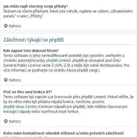
Jak můžu najít všechny svoje přílohy?
Seznam se všemi přílohami, které jste nahráli, najdete ve vašem „Uživatelském
panelu“ v sekci „Přílohy“.
Nahoru
Záležitosti týkající se phpBB
Kdo napsal toto diskusní fórum?
Tento software (v jeho nemodifikované podobě) byl vytvořen, zveřejněn a
chráněn autorskými právy
phpBB Limited
. phpBB je dostupné pod GNU
General Public License verze 2 (GPL-2.0) a může být volně distribuováno. Pro
více informací se podívejte na stránku
About phpBB
(angl.).
Nahoru
Proč ve fóru není funkce XY?
Tento software byl napsán a je licencován přes phpBB Limited. Pokud věříte, že
by do něho měla být přidána nějaká funkce, navštivte, prosím,
phpBB Ideas Centre
(Centrum nápadů pro phpBB), kde můžete hlasovat pro
existující nápady nebo navrhnout nové funkce.
Nahoru
Koho mám kontaktovat ohledně stížnosti a/nebo právních záležitostí