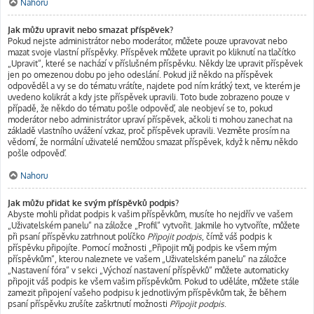
Nahoru
Jak můžu upravit nebo smazat příspěvek?
Pokud nejste administrátor nebo moderátor, můžete pouze upravovat nebo
mazat svoje vlastní příspěvky. Příspěvek můžete upravit po kliknutí na tlačítko
„Upravit“, které se nachází v příslušném příspěvku. Někdy lze upravit příspěvek
jen po omezenou dobu po jeho odeslání. Pokud již někdo na příspěvek
odpověděl a vy se do tématu vrátíte, najdete pod ním krátký text, ve kterém je
uvedeno kolikrát a kdy jste příspěvek upravili. Toto bude zobrazeno pouze v
případě, že někdo do tématu pošle odpověď, ale neobjeví se to, pokud
moderátor nebo administrátor upraví příspěvek, ačkoli ti mohou zanechat na
základě vlastního uvážení vzkaz, proč příspěvek upravili. Vezměte prosím na
vědomí, že normální uživatelé nemůžou smazat příspěvek, když k němu někdo
pošle odpověď.
Nahoru
Jak můžu přidat ke svým příspěvků podpis?
Abyste mohli přidat podpis k vašim příspěvkům, musíte ho nejdřív ve vašem
„Uživatelském panelu“ na záložce „Profil“ vytvořit. Jakmile ho vytvoříte, můžete
při psaní příspěvku zatrhnout políčko
Připojit podpis
, čímž váš podpis k
příspěvku připojíte. Pomocí možnosti „Připojit můj podpis ke všem mým
příspěvkům“, kterou naleznete ve vašem „Uživatelském panelu“ na záložce
„Nastavení fóra“ v sekci „Výchozí nastavení příspěvků“ můžete automaticky
připojit váš podpis ke všem vašim příspěvkům. Pokud to uděláte, můžete stále
zamezit připojení vašeho podpisu k jednotlivým příspěvkům tak, že během
psaní příspěvku zrušíte zaškrtnutí možnosti
Připojit podpis
.