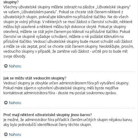
skupiny?
Všechny uživatelské skupiny můžete zobrazit na záložce „Uživatelské skupiny“
ve vašem „Uživatelském panelu“. Pokud se chcete stát členem některé z
uživatelských skupin, pokračujte kliknutím na příslušné tlačítko. Ne do všech
skupin je volný přístup. V některých se musí žádost o členství schválit, některé
můžou být uzavřené a některé můžou být dokonce skryté. Pokud je skupiny
otevřená, můžete se stát jejím členem po kliknutí na příslušné tlačítko. Pokud
členství ve skupině vyžaduje schválení, můžete o ně požádat kliknutím na
příslušné tlačítko. Vedoucí uživatelské skupiny bude muset schválit vaši žádost
a může se vás zeptat, proč se chcete stát členem skupiny. Neobtěžujte, prosím,
vedoucího skupiny v případě, že zamítne vaši žádost - určitě pro to bude mít
svoje důvody.
Nahoru
Jak se můžu stát vedoucím skupiny?
Vedoucí skupiny je obvykle určen administrátorem fóra při vytváření skupiny.
Pokud máte zájem o vytvoření uživatelské skupiny, měli byste nejdříve
kontaktovat administrátora fóra - zkuste mu poslat soukromou zprávu.
Nahoru
Proč mají některé uživatelské skupiny jinou barvu?
Je možné, že administrátor fóra přiřadil k členům určitých skupin nějakou barvu,
aby bylo jednodušší identifikovat členy těchto skupin.
Nahoru