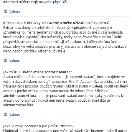
informací můžete najít na webu
phpBB
®.
Nahoru
K čemu slouží obrázky zobrazené u mého uživatelského jména?
Existují dva druhy obrázků, které můžou být v příspěvcích zobrazeny u
uživatelského jména. Jedním z nich jsou obrázky asociované s vaší hodností,
které obvykle vypadají jako hvězdičky, tečky nebo čtverečky a indikují, kolik
příspěvků jste odeslali, nebo pomáhají určit jakou mají uživatelé fóra funkci.
Další, obvykle větší obrázek, je známý jako avatar a obecně se jedná o unikátní
nebo osobní obrázek každého uživatele.
Nahoru
Jak můžu u svého jména zobrazit avatar?
Avatar můžete přidat pomocí možnosti „Nastavení avataru“, kterou najdete ve
vašem „Uživatelském panelu“ na záložce „Profil“. Avatar můžete přidat jedním z
následujících způsobů: použít Gravatar, vybrat si avatar v Galerii, použít vzdálený
avatar (z jiného webu), nebo avatar nahrát do tohoto fóra. Záleží na
administrátorovi fóra, jestli je používání avatarů povoleno a jakými způsoby lze
avatary do fóra přidat. Pokud nemůžete avatary používat, kontaktujte
administrátora fóra.
Nahoru
Jaká je moje hodnost a jak ji můžu změnit?
Hodnosti, které jsou zobrazeny pod vaším uživatelským jménem, indikují počet