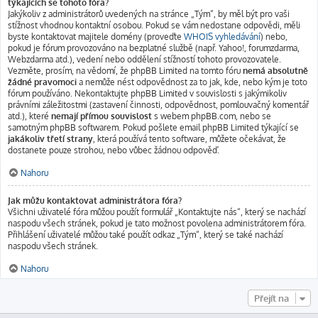
týkajících se tohoto fóra?
Jakýkoliv z administrátorů uvedených na stránce „Tým“, by měl být pro vaši
stížnost vhodnou kontaktní osobou. Pokud se vám nedostane odpovědi, měli
byste kontaktovat majitele domény (proveďte
WHOIS vyhledávání
) nebo,
pokud je fórum provozováno na bezplatné službě (např. Yahoo!, forumzdarma,
Webzdarma atd.), vedení nebo oddělení stížností tohoto provozovatele.
Vezměte, prosím, na vědomí, že phpBB Limited na tomto fóru
nemá absolutně
žádné pravomoci
a nemůže nést odpovědnost za to jak, kde, nebo kým je toto
fórum používáno. Nekontaktujte phpBB Limited v souvislosti s jakýmikoliv
právními záležitostmi (zastavení činnosti, odpovědnost, pomlouvačný komentář
atd.), které
nemají přímou souvislost
s webem phpBB.com, nebo se
samotným phpBB softwarem. Pokud pošlete email phpBB Limited týkající se
jakákoliv třetí strany
, která používá tento software, můžete očekávat, že
dostanete pouze strohou, nebo vůbec žádnou odpověď.
Nahoru
Jak můžu kontaktovat administrátora fóra?
Všichni uživatelé fóra můžou použít formulář „Kontaktujte nás“, který se nachází
naspodu všech stránek, pokud je tato možnost povolena administrátorem fóra.
Přihlášení uživatelé můžou také použít odkaz „Tým“, který se také nachází
naspodu všech stránek.
Nahoru
Přejít na