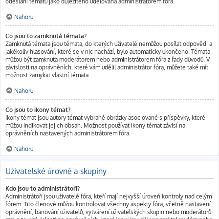
odeslání tématu jako důležitého udělována administrátorem fóra.
Nahoru
Co jsou to zamknutá témata?
Zamknutá témata jsou témata, do kterých uživatelé nemůžou posílat odpovědi a
jakékoliv hlasování, které se v nic nachází, bylo automaticky ukončeno. Témata
můžou být zamknuta moderátorem nebo administrátorem fóra z řady důvodů. V
závislosti na oprávněních, které vám udělil administrátor fóra, můžete také mít
možnost zamykat vlastní témata.
Nahoru
Co jsou to ikony témat?
Ikony témat jsou autory témat vybrané obrázky asociované s příspěvky, které
můžou indikovat jejich obsah. Možnost používat ikony témat závisí na
oprávněních nastavených administrátorem fóra.
Nahoru
Uživatelské úrovně a skupiny
Kdo jsou to administrátoři?
Administrátoři jsou uživatelé fóra, kteří mají nejvyšší úroveň kontroly nad celým
fórem. Tito členové můžou kontrolovat všechny aspekty fóra, včetně nastavení
oprávnění, banování uživatelů, vytváření uživatelských skupin nebo moderátorů