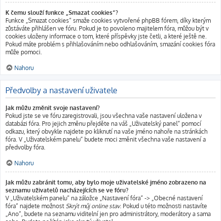
K čemu slouží funkce „Smazat cookies“?
Funkce „Smazat cookies“ smaže cookies vytvořené phpBB fórem, díky kterým
zůstáváte přihlášen ve fóru. Pokud je to povoleno majitelem fóra, můžou být v
cookies uloženy informace o tom, které příspěvky jste četli, a které ještě ne.
Pokud máte problém s přihlašováním nebo odhlašováním, smazání cookies fóra
může pomoci.
Nahoru
Předvolby a nastavení uživatele
Jak můžu změnit svoje nastavení?
Pokud jste se ve fóru zaregistrovali, jsou všechna vaše nastavení uložena v
databázi fóra. Pro jejich změnu přejděte na váš „Uživatelský panel“ pomocí
odkazu, který obvykle najdete po kliknutí na vaše jméno nahoře na stránkách
fóra. V „Uživatelském panelu“ budete moci změnit všechna vaše nastavení a
předvolby fóra.
Nahoru
Jak můžu zabránit tomu, aby bylo moje uživatelské jméno zobrazeno na
seznamu uživatelů nacházejících se ve fóru?
V „Uživatelském panelu“ na záložce „Nastavení fóra“ -> „Obecné nastavení
fóra“ najdete možnost
Skrýt můj online stav
. Pokud u této možnosti nastavíte
„Ano“, budete na seznamu viditelní jen pro administrátory, moderátory a sama