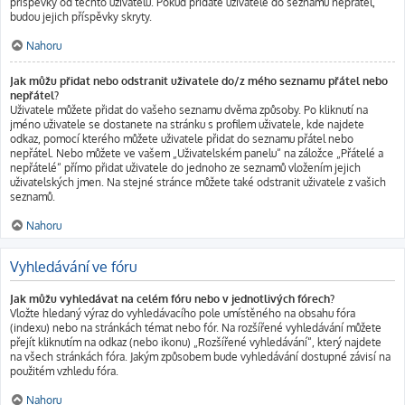
příspěvky od těchto uživatelů. Pokud přidáte uživatele do seznamu nepřátel,
budou jejich příspěvky skryty.
Nahoru
Jak můžu přidat nebo odstranit uživatele do/z mého seznamu přátel nebo
nepřátel?
Uživatele můžete přidat do vašeho seznamu dvěma způsoby. Po kliknutí na
jméno uživatele se dostanete na stránku s profilem uživatele, kde najdete
odkaz, pomocí kterého můžete uživatele přidat do seznamu přátel nebo
nepřátel. Nebo můžete ve vašem „Uživatelském panelu“ na záložce „Přátelé a
nepřátelé“ přímo přidat uživatele do jednoho ze seznamů vložením jejich
uživatelských jmen. Na stejné stránce můžete také odstranit uživatele z vašich
seznamů.
Nahoru
Vyhledávání ve fóru
Jak můžu vyhledávat na celém fóru nebo v jednotlivých fórech?
Vložte hledaný výraz do vyhledávacího pole umístěného na obsahu fóra
(indexu) nebo na stránkách témat nebo fór. Na rozšířené vyhledávání můžete
přejít kliknutím na odkaz (nebo ikonu) „Rozšířené vyhledávání“, který najdete
na všech stránkách fóra. Jakým způsobem bude vyhledávání dostupné závisí na
použitém vzhledu fóra.
Nahoru