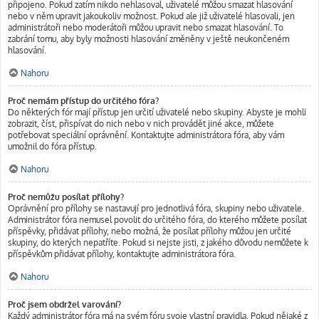
připojeno. Pokud zatím nikdo nehlasoval, uživatelé můžou smazat hlasování
nebo v něm upravit jakoukoliv možnost. Pokud ale již uživatelé hlasovali, jen
administrátoři nebo moderátoři můžou upravit nebo smazat hlasování. To
zabrání tomu, aby byly možnosti hlasování změněny v ještě neukončeném
hlasování.
Nahoru
Proč nemám přístup do určitého fóra?
Do některých fór mají přístup jen určití uživatelé nebo skupiny. Abyste je mohli
zobrazit, číst, přispívat do nich nebo v nich provádět jiné akce, můžete
potřebovat speciální oprávnění. Kontaktujte administrátora fóra, aby vám
umožnil do fóra přístup.
Nahoru
Proč nemůžu posílat přílohy?
Oprávnění pro přílohy se nastavují pro jednotlivá fóra, skupiny nebo uživatele.
Administrátor fóra nemusel povolit do určitého fóra, do kterého můžete posílat
příspěvky, přidávat přílohy, nebo možná, že posílat přílohy můžou jen určité
skupiny, do kterých nepatříte. Pokud si nejste jisti, z jakého důvodu nemůžete k
příspěvkům přidávat přílohy, kontaktujte administrátora fóra.
Nahoru
Proč jsem obdržel varování?
Každý administrátor fóra má na svém fóru svoje vlastní pravidla. Pokud nějaké z