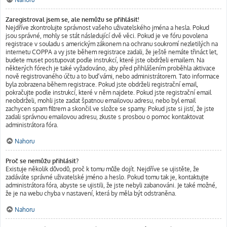
Zaregistroval jsem se, ale nemůžu se přihlásit!
Nejdříve zkontrolujte správnost vašeho uživatelského jména a hesla. Pokud
jsou správné, mohly se stát následující dvě věci. Pokud je ve fóru povolena
registrace v souladu s americkým zákonem na ochranu soukromí nezletilých na
internetu COPPA a vy jste během registrace zadali, že ještě nemáte třináct let,
budete muset postupovat podle instrukcí, které jste obdrželi emailem. Na
některých fórech je také vyžadováno, aby před přihlášením proběhla aktivace
nově registrovaného účtu a to buď vámi, nebo administrátorem. Tato informace
byla zobrazena během registrace. Pokud jste obdrželi registrační email,
pokračujte podle instrukcí, které v něm najdete. Pokud jste registrační email
neobdrželi, mohli jste zadat špatnou emailovou adresu, nebo byl email
zachycen spam filtrem a skončil ve složce se spamy. Pokud jste si jistí, že jste
zadali správnou emailovou adresu, zkuste s prosbou o pomoc kontaktovat
administrátora fóra.
Nahoru
Proč se nemůžu přihlásit?
Existuje několik důvodů, proč k tomu může dojít. Nejdříve se ujistěte, že
zadáváte správné uživatelské jméno a heslo. Pokud tomu tak je, kontaktujte
administrátora fóra, abyste se ujistili, že jste nebyli zabanováni. Je také možné,
že je na webu chyba v nastavení, která by měla být odstraněna.
Nahoru