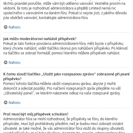
těchto pravidel porušíte, může vám být uděleno varování. Vezměte prosím na
vědomí, že toto je rozhodnutí administrátora a phpBB Limited nemá nic
společného s varováními na daném fóru. Pokud si nejste jisti, z jakého důvodu
jste obdrželi varování, kontaktujte administrátora fóra.
Nahoru
Jak můžu moderátorovi nahlásit příspěvek?
Pokud je tato funkce povolena administrátorem fóra, měli byste v příspěvku,
který chcete nahlásit, vidět tlačítko (ikonu) pro nahlášení příspěvku. Po kliknutí
na tlačítko se zobrazí formulář, pomocí kterého můžete příspěvek nahlásit.
Nahoru
K čemu slouží tlačítko „Uložit jako rozepsanou zprávu“ zobrazené při psaní
příspěvku?
Pomocí tohoto tlačítka můžete uložit rozepsanou zprávu, abyste ji mohli
dokončit a odeslat později. Pro načtení rozepsaných zpráv přejděte na váš
„Uživatelský panel“, ve kterém naleznete odkaz na vaše rozepsané zprávy.
Nahoru
Proč musí být můj příspěvek schválen?
Administrátor fóra se mohl rozhodnout, že příspěvky ve fóru, do kterého
přispíváte, musí být prohlédnuty předtím, než je budou moci zobrazit ostatní
uživatelé. Je také možné, že vás administrátor fóra vložil do skupiny uživatelů,