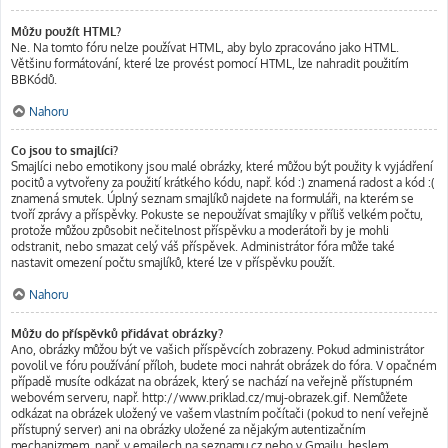
Můžu použít HTML?
Ne. Na tomto fóru nelze používat HTML, aby bylo zpracováno jako HTML.
Většinu formátování, které lze provést pomocí HTML, lze nahradit použitím
BBKódů.
Nahoru
Co jsou to smajlíci?
Smajlíci nebo emotikony jsou malé obrázky, které můžou být použity k vyjádření
pocitů a vytvořeny za použití krátkého kódu, např. kód :) znamená radost a kód :(
znamená smutek. Úplný seznam smajlíků najdete na formuláři, na kterém se
tvoří zprávy a příspěvky. Pokuste se nepoužívat smajlíky v příliš velkém počtu,
protože můžou způsobit nečitelnost příspěvku a moderátoři by je mohli
odstranit, nebo smazat celý váš příspěvek. Administrátor fóra může také
nastavit omezení počtu smajlíků, které lze v příspěvku použít.
Nahoru
Můžu do příspěvků přidávat obrázky?
Ano, obrázky můžou být ve vašich příspěvcích zobrazeny. Pokud administrátor
povolil ve fóru používání příloh, budete moci nahrát obrázek do fóra. V opačném
případě musíte odkázat na obrázek, který se nachází na veřejně přístupném
webovém serveru, např. http://www.priklad.cz/muj-obrazek.gif. Nemůžete
odkázat na obrázek uložený ve vašem vlastním počítači (pokud to není veřejně
přístupný server) ani na obrázky uložené za nějakým autentizačním
mechanizmem, např. v emailech na seznamu.cz nebo v Gmailu, heslem