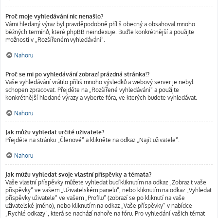
Proč moje vyhledávání nic nenašlo?
Vámi hledaný výraz byl pravděpodobně příliš obecný a obsahoval mnoho
běžných termínů, které phpBB neindexuje. Buďte konkrétnější a použijte
možnosti v „Rozšířeném vyhledávání“.
Nahoru
Proč se mi po vyhledávání zobrazí prázdná stránka!?
Vaše vyhledávání vrátilo příliš mnoho výsledků a webový server je nebyl
schopen zpracovat. Přejděte na „Rozšířené vyhledávání“ a použijte
konkrétnější hledané výrazy a vyberte fóra, ve kterých budete vyhledávat.
Nahoru
Jak můžu vyhledat určité uživatele?
Přejděte na stránku „Členové“ a klikněte na odkaz „Najít uživatele“.
Nahoru
Jak můžu vyhledat svoje vlastní příspěvky a témata?
Vaše vlastní příspěvky můžete vyhledat buď kliknutím na odkaz „Zobrazit vaše
příspěvky“ ve vašem „Uživatelském panelu“, nebo kliknutím na odkaz „Vyhledat
příspěvky uživatele“ ve vašem „Profilu“ (zobrazí se po kliknutí na vaše
uživatelské jméno), nebo kliknutím na odkaz „Vaše příspěvky“ v nabídce
„Rychlé odkazy“, která se nachází nahoře na fóru. Pro vyhledání vašich témat