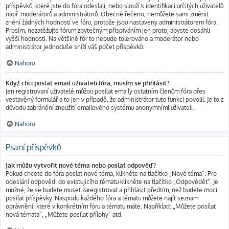
příspěvků, které jste do fóra odeslali, nebo slouží k identifikaci určitých uživatelů
např. moderátorů a administrátorů. Obecně řečeno, nemůžete sami změnit
znění žádných hodností ve fóru, protože jsou nastaveny administrátorem fóra.
Prosím, nezatěžujte fórum zbytečným přispíváním jen proto, abyste dosáhli
vyšší hodnosti. Na většině fór to nebude tolerováno a moderátor nebo
administrátor jednoduše sníží váš počet příspěvků.
Nahoru
Když chci poslat email uživateli fóra, musím se přihlásit?
Jen registrovaní uživatelé můžou posílat emaily ostatním členům fóra přes
vestavěný formulář a to jen v případě, že administrátor tuto funkci povolil. Je to z
důvodu zabránění zneužití emailového systému anonymními uživateli.
Nahoru
Psaní příspěvků
Jak můžu vytvořit nové téma nebo poslat odpověď?
Pokud chcete do fóra poslat nové téma, klikněte na tlačítko „Nové téma“. Pro
odeslání odpovědi do existujícího tématu klikněte na tlačítko „Odpovědět“. Je
možné, že se budete muset zaregistrovat a přihlásit předtím, než budete moci
posílat příspěvky. Naspodu každého fóra a tématu můžete najít seznam
oprávnění, které v konkrétním fóru a tématu máte. Například: „Můžete posílat
nová témata“, „Můžete posílat přílohy“ atd.