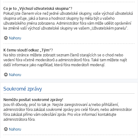
Co je to „Výchozí uživatelská skupina“?
Pokud jste členem více než jedné uživatelské skupiny, vaše výchozí uživatelská
skupina určuje, jaká a barva a hodnost skupiny by měla být u vašeho
uživatelského jména zobrazena. Administrátor fóra vám může udělit oprávnění
ke změně vaší výchozí uživatelské skupiny ve vašem „Uživatelském panelu“.
Nahoru
K čemu slouží odkaz „Tým“?
Na této stránce můžete zobrazit seznam členů starajících se o chod nebo
vedení fóra včetně moderátorů a administrátorů fóra. Také tam můžete najít
další informace jako například, která fóra moderátoři moderují.
Nahoru
Soukromé zprávy
Nemůžu posílat soukromé zprávy!
Jsou tři důvody, proč to tak je. Nejste zaregistrovaní a/nebo přihlášení,
administrátor fóra zakázal soukromé zprávy pro celé fórum, nebo administrátor
fóra zakázal přímo vám odesílání zpráv. Pro více informací kontaktujte
administrátora fóra.
Nahoru