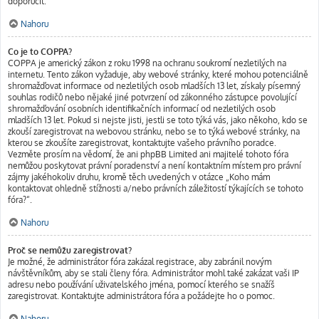
doporučit.
Nahoru
Co je to COPPA?
COPPA je americký zákon z roku 1998 na ochranu soukromí nezletilých na
internetu. Tento zákon vyžaduje, aby webové stránky, které mohou potenciálně
shromažďovat informace od nezletilých osob mladších 13 let, získaly písemný
souhlas rodičů nebo nějaké jiné potvrzení od zákonného zástupce povolující
shromažďování osobních identifikačních informací od nezletilých osob
mladších 13 let. Pokud si nejste jisti, jestli se toto týká vás, jako někoho, kdo se
zkouší zaregistrovat na webovou stránku, nebo se to týká webové stránky, na
kterou se zkoušíte zaregistrovat, kontaktujte vašeho právního poradce.
Vezměte prosím na vědomí, že ani phpBB Limited ani majitelé tohoto fóra
nemůžou poskytovat právní poradenství a není kontaktním místem pro právní
zájmy jakéhokoliv druhu, kromě těch uvedených v otázce „Koho mám
kontaktovat ohledně stížnosti a/nebo právních záležitostí týkajících se tohoto
fóra?“.
Nahoru
Proč se nemůžu zaregistrovat?
Je možné, že administrátor fóra zakázal registrace, aby zabránil novým
návštěvníkům, aby se stali členy fóra. Administrátor mohl také zakázat vaši IP
adresu nebo používání uživatelského jména, pomocí kterého se snažíš
zaregistrovat. Kontaktujte administrátora fóra a požádejte ho o pomoc.
Nahoru