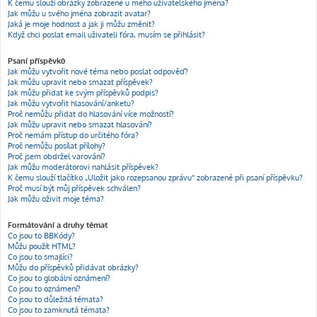
K čemu slouží obrázky zobrazené u mého uživatelského jména?
Jak můžu u svého jména zobrazit avatar?
Jaká je moje hodnost a jak ji můžu změnit?
Když chci poslat email uživateli fóra, musím se přihlásit?
Psaní příspěvků
Jak můžu vytvořit nové téma nebo poslat odpověď?
Jak můžu upravit nebo smazat příspěvek?
Jak můžu přidat ke svým příspěvků podpis?
Jak můžu vytvořit hlasování/anketu?
Proč nemůžu přidat do hlasování více možností?
Jak můžu upravit nebo smazat hlasování?
Proč nemám přístup do určitého fóra?
Proč nemůžu posílat přílohy?
Proč jsem obdržel varování?
Jak můžu moderátorovi nahlásit příspěvek?
K čemu slouží tlačítko „Uložit jako rozepsanou zprávu“ zobrazené při psaní příspěvku?
Proč musí být můj příspěvek schválen?
Jak můžu oživit moje téma?
Formátování a druhy témat
Co jsou to BBKódy?
Můžu použít HTML?
Co jsou to smajlíci?
Můžu do příspěvků přidávat obrázky?
Co jsou to globální oznámení?
Co jsou to oznámení?
Co jsou to důležitá témata?
Co jsou to zamknutá témata?