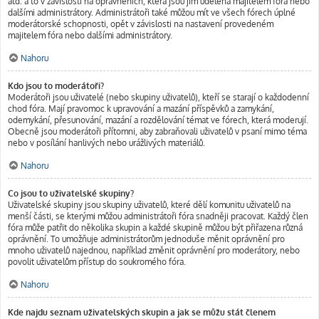
atd. a to v závislosti na oprávněních, která jsou jim udělena majitelem fóra nebo
dalšími administrátory. Administrátoři také můžou mít ve všech fórech úplné
moderátorské schopnosti, opět v závislosti na nastavení provedeném
majitelem fóra nebo dalšími administrátory.
Nahoru
Kdo jsou to moderátoři?
Moderátoři jsou uživatelé (nebo skupiny uživatelů), kteří se starají o každodenní
chod fóra. Mají pravomoc k upravování a mazání příspěvků a zamykání,
odemykání, přesunování, mazání a rozdělování témat ve fórech, která moderují.
Obecně jsou moderátoři přítomni, aby zabraňovali uživatelů v psaní mimo téma
nebo v posílání hanlivých nebo urážlivých materiálů.
Nahoru
Co jsou to uživatelské skupiny?
Uživatelské skupiny jsou skupiny uživatelů, které dělí komunitu uživatelů na
menší části, se kterými můžou administrátoři fóra snadněji pracovat. Každý člen
fóra může patřit do několika skupin a každé skupině můžou být přiřazena různá
oprávnění. To umožňuje administrátorům jednoduše měnit oprávnění pro
mnoho uživatelů najednou, například změnit oprávnění pro moderátory, nebo
povolit uživatelům přístup do soukromého fóra.
Nahoru
Kde najdu seznam uživatelských skupin a jak se můžu stát členem