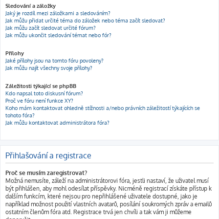
Sledování a záložky
Jaký je rozdíl mezi záložkami a sledováním?
Jak můžu přidat určité téma do záložek nebo téma začít sledovat?
Jak můžu začít sledovat určité fórum?
Jak můžu ukončit sledování témat nebo fór?
Přílohy
Jaké přílohy jsou na tomto fóru povoleny?
Jak můžu najít všechny svoje přílohy?
Záležitosti týkající se phpBB
Kdo napsal toto diskusní fórum?
Proč ve fóru není funkce XY?
Koho mám kontaktovat ohledně stížnosti a/nebo právních záležitostí týkajících se
tohoto fóra?
Jak můžu kontaktovat administrátora fóra?
Přihlašování a registrace
Proč se musím zaregistrovat?
Možná nemusíte, záleží na administrátorovi fóra, jestli nastaví, že uživatel musí
být přihlášen, aby mohl odesílat příspěvky. Nicméně registrací získáte přístup k
dalším funkcím, které nejsou pro nepřihlášené uživatele dostupné, jako je
například možnost použití vlastních avatarů, posílání soukromých zpráv a emailů
ostatním členům fóra atd. Registrace trvá jen chvíli a tak vám ji můžeme