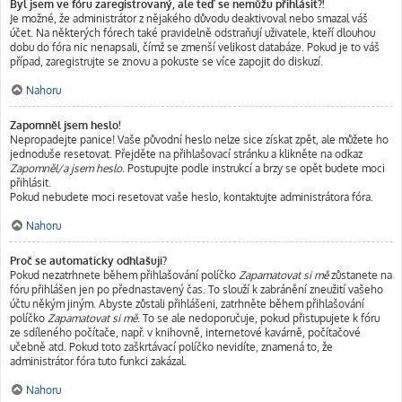
Byl jsem ve fóru zaregistrovaný, ale teď se nemůžu přihlásit?!
Je možné, že administrátor z nějakého důvodu deaktivoval nebo smazal váš
účet. Na některých fórech také pravidelně odstraňují uživatele, kteří dlouhou
dobu do fóra nic nenapsali, čímž se zmenší velikost databáze. Pokud je to váš
případ, zaregistrujte se znovu a pokuste se více zapojit do diskuzí.
Nahoru
Zapomněl jsem heslo!
Nepropadejte panice! Vaše původní heslo nelze sice získat zpět, ale můžete ho
jednoduše resetovat. Přejděte na přihlašovací stránku a klikněte na odkaz
Zapomněl/a jsem heslo
. Postupujte podle instrukcí a brzy se opět budete moci
přihlásit.
Pokud nebudete moci resetovat vaše heslo, kontaktujte administrátora fóra.
Nahoru
Proč se automaticky odhlašuji?
Pokud nezatrhnete během přihlašování políčko
Zapamatovat si mě
zůstanete na
fóru přihlášen jen po přednastavený čas. To slouží k zabránění zneužití vašeho
účtu někým jiným. Abyste zůstali přihlášeni, zatrhněte během přihlašování
políčko
Zapamatovat si mě
. To se ale nedoporučuje, pokud přistupujete k fóru
ze sdíleného počítače, např. v knihovně, internetové kavárně, počítačové
učebně atd. Pokud toto zaškrtávací políčko nevidíte, znamená to, že
administrátor fóra tuto funkci zakázal.
Nahoru