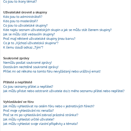
Co jsou to ikony témat?
Uživatelské úrovně a skupiny
Kdo jsou to administrátoři?
Kdo jsou to moderátoři?
Co jsou to uživatelské skupiny?
Kde najdu seznam uživatelských skupin a jak se můžu stát členem skupiny?
Jak se můžu stát vedoucím skupiny?
Proč mají některé uživatelské skupiny jinou barvu?
Co je to „Výchozí uživatelská skupina“?
K čemu slouží odkaz „Tým“?
Soukromé zprávy
Nemůžu posílat soukromé zprávy!
Dostávám nechtěné soukromé zprávy!
Přišel mi od někoho na tomto fóru nevyžádaný nebo urážlivý email!
Přátelé a nepřátelé
Co jsou seznamy přátel a nepřátel?
Jak můžu přidat nebo odstranit uživatele do/z mého seznamu přátel nebo nepřátel?
Vyhledávání ve fóru
Jak můžu vyhledávat na celém fóru nebo v jednotlivých fórech?
Proč moje vyhledávání nic nenašlo?
Proč se mi po vyhledávání zobrazí prázdná stránka!?
Jak můžu vyhledat určité uživatele?
Jak můžu vyhledat svoje vlastní příspěvky a témata?