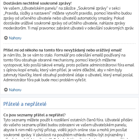
Dostávám nechtěné soukromé zprávy!
Ve vašem „Uživatelském panelu“ na záložce „Soukromé zprávy“ v sekci
„Pravidla, složky a nastavení“ můžete vytvořit pravidlo, pomocí kterého budou
zprávy od určeného uživatele nebo uživatelů automaticky smazány. Pokud
dostáváte urážlivé soukromé zprávy od určitého uživatele, nahlaste zprávy
moderátorům. Ti mají pravomoc zabránit uživateli v odesílání soukromých zpráv.
Nahoru
Přišel mi od někoho na tomto fóru nevyžádaný nebo urážlivý email!
Je nám líto, že se vám to stalo. Formulář pro odesílání emailů používaný na
tomto fóru obsahuje obranné mechanismy, pomocí kterých můžeme
vystopovat, kdo posílá takové emaily, proto pošlete administrátorovi fóra email
s úplnou kopií emailu, který vám přišel. Je velmi důležité, aby v něm byly
zahrnuty hlavičky, které obsahují podrobné údaje o uživateli, který email poslal.
Administrátor fóra pak bude moci problém vyřešit.
Nahoru
Přátelé a nepřátelé
Co jsou seznamy přátel a nepřátel?
Tyto seznamy můžete použít k rozdělení ostatních členů fóra. Uživatelé přidáni
do vašeho seznamu přátel budou zobrazeni ve vašem uživatelském panelu,
abyste k nim měli rychlý přístup, viděli jejich online stav a mohli jim posílat
soukromé zprávy. V závislosti na použitém vzhledu můžou být zvýrazněny i