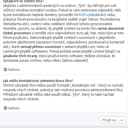
týkajících se tohoto fóra?
Jakýkoliv z administrátorů uvedených na stránce „Tým“, by měl být pro vaši
stížnost vhodnou kontaktní osobou. Pokud se vám nedostane odpovědi, měli
byste kontaktovat majitele domény (proveďte
WHOIS vyhledávání
) nebo,
pokud je fórum provozováno na bezplatné službě (např. Yahoo!, forumzdarma,
Webzdarma atd.), vedení nebo oddělení stížností tohoto provozovatele.
Vezměte, prosím, na vědomí, že phpBB Limited na tomto fóru
nemá absolutně
žádné pravomoci
a nemůže nést odpovědnost za to jak, kde, nebo kým je toto
fórum používáno. Nekontaktujte phpBB Limited v souvislosti s jakýmikoliv
právními záležitostmi (zastavení činnosti, odpovědnost, pomlouvačný komentář
atd.), které
nemají přímou souvislost
s webem phpBB.com, nebo se
samotným phpBB softwarem. Pokud pošlete email phpBB Limited týkající se
jakákoliv třetí strany
, která používá tento software, můžete očekávat, že
dostanete pouze strohou, nebo vůbec žádnou odpověď.
Nahoru
Jak můžu kontaktovat administrátora fóra?
Všichni uživatelé fóra můžou použít formulář „Kontaktujte nás“, který se nachází
naspodu všech stránek, pokud je tato možnost povolena administrátorem fóra.
Přihlášení uživatelé můžou také použít odkaz „Tým“, který se také nachází
naspodu všech stránek.
Nahoru
Přejít na