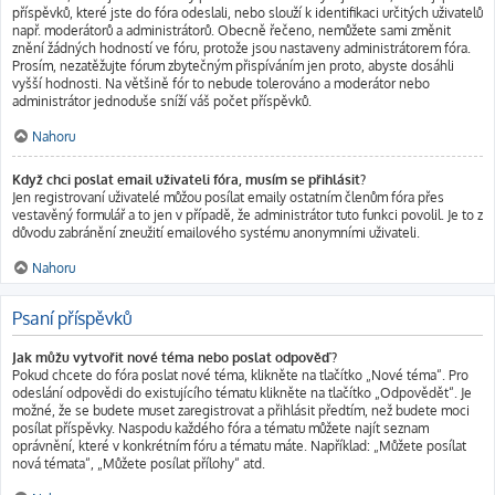
příspěvků, které jste do fóra odeslali, nebo slouží k identifikaci určitých uživatelů
např. moderátorů a administrátorů. Obecně řečeno, nemůžete sami změnit
znění žádných hodností ve fóru, protože jsou nastaveny administrátorem fóra.
Prosím, nezatěžujte fórum zbytečným přispíváním jen proto, abyste dosáhli
vyšší hodnosti. Na většině fór to nebude tolerováno a moderátor nebo
administrátor jednoduše sníží váš počet příspěvků.
Nahoru
Když chci poslat email uživateli fóra, musím se přihlásit?
Jen registrovaní uživatelé můžou posílat emaily ostatním členům fóra přes
vestavěný formulář a to jen v případě, že administrátor tuto funkci povolil. Je to z
důvodu zabránění zneužití emailového systému anonymními uživateli.
Nahoru
Psaní příspěvků
Jak můžu vytvořit nové téma nebo poslat odpověď?
Pokud chcete do fóra poslat nové téma, klikněte na tlačítko „Nové téma“. Pro
odeslání odpovědi do existujícího tématu klikněte na tlačítko „Odpovědět“. Je
možné, že se budete muset zaregistrovat a přihlásit předtím, než budete moci
posílat příspěvky. Naspodu každého fóra a tématu můžete najít seznam
oprávnění, které v konkrétním fóru a tématu máte. Například: „Můžete posílat
nová témata“, „Můžete posílat přílohy“ atd.