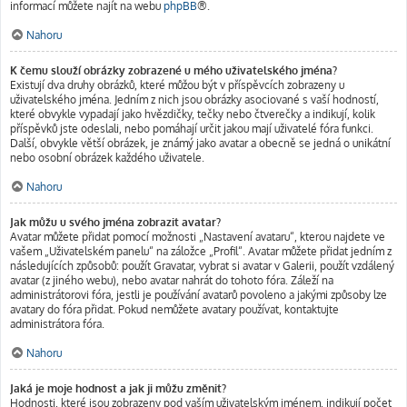
informací můžete najít na webu
phpBB
®.
Nahoru
K čemu slouží obrázky zobrazené u mého uživatelského jména?
Existují dva druhy obrázků, které můžou být v příspěvcích zobrazeny u
uživatelského jména. Jedním z nich jsou obrázky asociované s vaší hodností,
které obvykle vypadají jako hvězdičky, tečky nebo čtverečky a indikují, kolik
příspěvků jste odeslali, nebo pomáhají určit jakou mají uživatelé fóra funkci.
Další, obvykle větší obrázek, je známý jako avatar a obecně se jedná o unikátní
nebo osobní obrázek každého uživatele.
Nahoru
Jak můžu u svého jména zobrazit avatar?
Avatar můžete přidat pomocí možnosti „Nastavení avataru“, kterou najdete ve
vašem „Uživatelském panelu“ na záložce „Profil“. Avatar můžete přidat jedním z
následujících způsobů: použít Gravatar, vybrat si avatar v Galerii, použít vzdálený
avatar (z jiného webu), nebo avatar nahrát do tohoto fóra. Záleží na
administrátorovi fóra, jestli je používání avatarů povoleno a jakými způsoby lze
avatary do fóra přidat. Pokud nemůžete avatary používat, kontaktujte
administrátora fóra.
Nahoru
Jaká je moje hodnost a jak ji můžu změnit?
Hodnosti, které jsou zobrazeny pod vaším uživatelským jménem, indikují počet