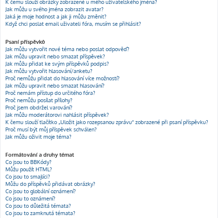
K čemu slouží obrázky zobrazené u mého uživatelského jména?
Jak můžu u svého jména zobrazit avatar?
Jaká je moje hodnost a jak ji můžu změnit?
Když chci poslat email uživateli fóra, musím se přihlásit?
Psaní příspěvků
Jak můžu vytvořit nové téma nebo poslat odpověď?
Jak můžu upravit nebo smazat příspěvek?
Jak můžu přidat ke svým příspěvků podpis?
Jak můžu vytvořit hlasování/anketu?
Proč nemůžu přidat do hlasování více možností?
Jak můžu upravit nebo smazat hlasování?
Proč nemám přístup do určitého fóra?
Proč nemůžu posílat přílohy?
Proč jsem obdržel varování?
Jak můžu moderátorovi nahlásit příspěvek?
K čemu slouží tlačítko „Uložit jako rozepsanou zprávu“ zobrazené při psaní příspěvku?
Proč musí být můj příspěvek schválen?
Jak můžu oživit moje téma?
Formátování a druhy témat
Co jsou to BBKódy?
Můžu použít HTML?
Co jsou to smajlíci?
Můžu do příspěvků přidávat obrázky?
Co jsou to globální oznámení?
Co jsou to oznámení?
Co jsou to důležitá témata?
Co jsou to zamknutá témata?