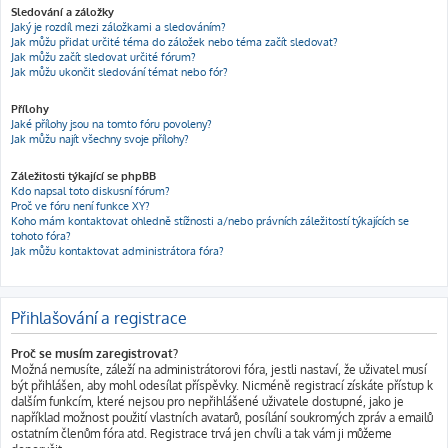
Sledování a záložky
Jaký je rozdíl mezi záložkami a sledováním?
Jak můžu přidat určité téma do záložek nebo téma začít sledovat?
Jak můžu začít sledovat určité fórum?
Jak můžu ukončit sledování témat nebo fór?
Přílohy
Jaké přílohy jsou na tomto fóru povoleny?
Jak můžu najít všechny svoje přílohy?
Záležitosti týkající se phpBB
Kdo napsal toto diskusní fórum?
Proč ve fóru není funkce XY?
Koho mám kontaktovat ohledně stížnosti a/nebo právních záležitostí týkajících se
tohoto fóra?
Jak můžu kontaktovat administrátora fóra?
Přihlašování a registrace
Proč se musím zaregistrovat?
Možná nemusíte, záleží na administrátorovi fóra, jestli nastaví, že uživatel musí
být přihlášen, aby mohl odesílat příspěvky. Nicméně registrací získáte přístup k
dalším funkcím, které nejsou pro nepřihlášené uživatele dostupné, jako je
například možnost použití vlastních avatarů, posílání soukromých zpráv a emailů
ostatním členům fóra atd. Registrace trvá jen chvíli a tak vám ji můžeme