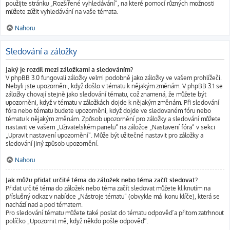
použijte stránku „Rozšířené vyhledávání“, na které pomocí různých možnosti
můžete zúžit vyhledávání na vaše témata.
Nahoru
Sledování a záložky
Jaký je rozdíl mezi záložkami a sledováním?
V phpBB 3.0 fungovali záložky velmi podobně jako záložky ve vašem prohlížeči.
Nebyli jste upozorněni, když došlo v tématu k nějakým změnám. V phpBB 3.1 se
záložky chovají stejně jako sledování tématu, což znamená, že můžete být
upozorněni, když v tématu v záložkách dojde k nějakým změnám. Při sledování
fóra nebo tématu budete upozorněni, když dojde ve sledovaném fóru nebo
tématu k nějakým změnám. Způsob upozornění pro záložky a sledování můžete
nastavit ve vašem „Uživatelském panelu“ na záložce „Nastavení fóra“ v sekci
„Upravit nastavení upozornění“. Může být užitečné nastavit pro záložky a
sledování jiný způsob upozornění.
Nahoru
Jak můžu přidat určité téma do záložek nebo téma začít sledovat?
Přidat určité téma do záložek nebo téma začít sledovat můžete kliknutím na
příslušný odkaz v nabídce „Nástroje tématu“ (obvykle má ikonu klíče), která se
nachází nad a pod tématem.
Pro sledování tématu můžete také poslat do tématu odpověď a přitom zatrhnout
políčko „Upozornit mě, když někdo pošle odpověď“.