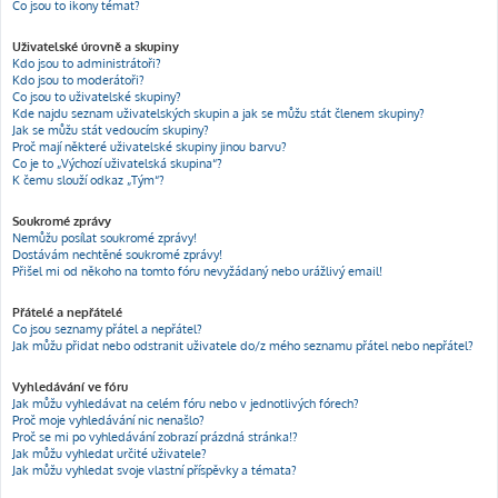
Co jsou to ikony témat?
Uživatelské úrovně a skupiny
Kdo jsou to administrátoři?
Kdo jsou to moderátoři?
Co jsou to uživatelské skupiny?
Kde najdu seznam uživatelských skupin a jak se můžu stát členem skupiny?
Jak se můžu stát vedoucím skupiny?
Proč mají některé uživatelské skupiny jinou barvu?
Co je to „Výchozí uživatelská skupina“?
K čemu slouží odkaz „Tým“?
Soukromé zprávy
Nemůžu posílat soukromé zprávy!
Dostávám nechtěné soukromé zprávy!
Přišel mi od někoho na tomto fóru nevyžádaný nebo urážlivý email!
Přátelé a nepřátelé
Co jsou seznamy přátel a nepřátel?
Jak můžu přidat nebo odstranit uživatele do/z mého seznamu přátel nebo nepřátel?
Vyhledávání ve fóru
Jak můžu vyhledávat na celém fóru nebo v jednotlivých fórech?
Proč moje vyhledávání nic nenašlo?
Proč se mi po vyhledávání zobrazí prázdná stránka!?
Jak můžu vyhledat určité uživatele?
Jak můžu vyhledat svoje vlastní příspěvky a témata?