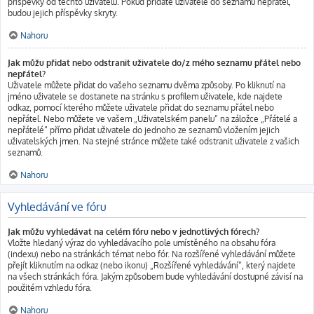
příspěvky od těchto uživatelů. Pokud přidáte uživatele do seznamu nepřátel,
budou jejich příspěvky skryty.
Nahoru
Jak můžu přidat nebo odstranit uživatele do/z mého seznamu přátel nebo
nepřátel?
Uživatele můžete přidat do vašeho seznamu dvěma způsoby. Po kliknutí na
jméno uživatele se dostanete na stránku s profilem uživatele, kde najdete
odkaz, pomocí kterého můžete uživatele přidat do seznamu přátel nebo
nepřátel. Nebo můžete ve vašem „Uživatelském panelu“ na záložce „Přátelé a
nepřátelé“ přímo přidat uživatele do jednoho ze seznamů vložením jejich
uživatelských jmen. Na stejné stránce můžete také odstranit uživatele z vašich
seznamů.
Nahoru
Vyhledávání ve fóru
Jak můžu vyhledávat na celém fóru nebo v jednotlivých fórech?
Vložte hledaný výraz do vyhledávacího pole umístěného na obsahu fóra
(indexu) nebo na stránkách témat nebo fór. Na rozšířené vyhledávání můžete
přejít kliknutím na odkaz (nebo ikonu) „Rozšířené vyhledávání“, který najdete
na všech stránkách fóra. Jakým způsobem bude vyhledávání dostupné závisí na
použitém vzhledu fóra.
Nahoru