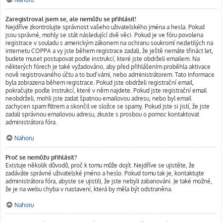
Zaregistroval jsem se, ale nemůžu se přihlásit!
Nejdříve zkontrolujte správnost vašeho uživatelského jména a hesla. Pokud
jsou správné, mohly se stát následující dvě věci. Pokud je ve fóru povolena
registrace v souladu s americkým zákonem na ochranu soukromí nezletilých na
internetu COPPA a vy jste během registrace zadali, že ještě nemáte třináct let,
budete muset postupovat podle instrukcí, které jste obdrželi emailem. Na
některých fórech je také vyžadováno, aby před přihlášením proběhla aktivace
nově registrovaného účtu a to buď vámi, nebo administrátorem. Tato informace
byla zobrazena během registrace. Pokud jste obdrželi registrační email,
pokračujte podle instrukcí, které v něm najdete. Pokud jste registrační email
neobdrželi, mohli jste zadat špatnou emailovou adresu, nebo byl email
zachycen spam filtrem a skončil ve složce se spamy. Pokud jste si jistí, že jste
zadali správnou emailovou adresu, zkuste s prosbou o pomoc kontaktovat
administrátora fóra.
Nahoru
Proč se nemůžu přihlásit?
Existuje několik důvodů, proč k tomu může dojít. Nejdříve se ujistěte, že
zadáváte správné uživatelské jméno a heslo. Pokud tomu tak je, kontaktujte
administrátora fóra, abyste se ujistili, že jste nebyli zabanováni. Je také možné,
že je na webu chyba v nastavení, která by měla být odstraněna.
Nahoru