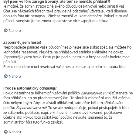
Byl jsem ve fóru zaregistrovaný, ale teď se nemůžu přihlásit?!
Je možné, že administrátor z nějakého důvodu deaktivoval nebo smazal váš
účet. Na některých fórech také pravidelně odstraňují uživatele, kteří dlouhou
dobu do fóra nic nenapsali, čímž se zmenší velikost databáze. Pokud je to váš
případ, zaregistrujte se znovu a pokuste se více zapojit do diskuzí.
Nahoru
Zapomněl jsem heslo!
Nepropadejte panice! Vaše původní heslo nelze sice získat zpět, ale můžete ho
jednoduše resetovat. Přejděte na přihlašovací stránku a klikněte na odkaz
Zapomněl/a jsem heslo
. Postupujte podle instrukcí a brzy se opět budete moci
přihlásit.
Pokud nebudete moci resetovat vaše heslo, kontaktujte administrátora fóra.
Nahoru
Proč se automaticky odhlašuji?
Pokud nezatrhnete během přihlašování políčko
Zapamatovat si mě
zůstanete na
fóru přihlášen jen po přednastavený čas. To slouží k zabránění zneužití vašeho
účtu někým jiným. Abyste zůstali přihlášeni, zatrhněte během přihlašování
políčko
Zapamatovat si mě
. To se ale nedoporučuje, pokud přistupujete k fóru
ze sdíleného počítače, např. v knihovně, internetové kavárně, počítačové
učebně atd. Pokud toto zaškrtávací políčko nevidíte, znamená to, že
administrátor fóra tuto funkci zakázal.
Nahoru