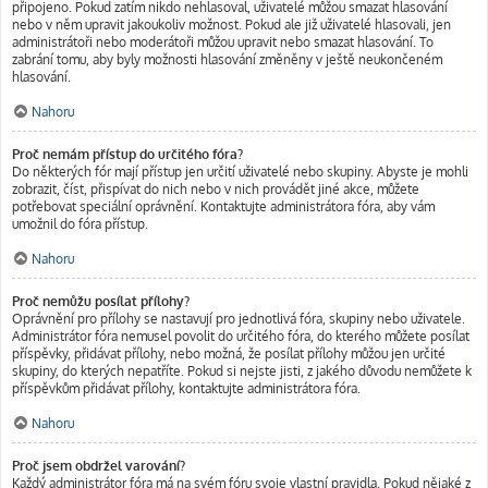
připojeno. Pokud zatím nikdo nehlasoval, uživatelé můžou smazat hlasování
nebo v něm upravit jakoukoliv možnost. Pokud ale již uživatelé hlasovali, jen
administrátoři nebo moderátoři můžou upravit nebo smazat hlasování. To
zabrání tomu, aby byly možnosti hlasování změněny v ještě neukončeném
hlasování.
Nahoru
Proč nemám přístup do určitého fóra?
Do některých fór mají přístup jen určití uživatelé nebo skupiny. Abyste je mohli
zobrazit, číst, přispívat do nich nebo v nich provádět jiné akce, můžete
potřebovat speciální oprávnění. Kontaktujte administrátora fóra, aby vám
umožnil do fóra přístup.
Nahoru
Proč nemůžu posílat přílohy?
Oprávnění pro přílohy se nastavují pro jednotlivá fóra, skupiny nebo uživatele.
Administrátor fóra nemusel povolit do určitého fóra, do kterého můžete posílat
příspěvky, přidávat přílohy, nebo možná, že posílat přílohy můžou jen určité
skupiny, do kterých nepatříte. Pokud si nejste jisti, z jakého důvodu nemůžete k
příspěvkům přidávat přílohy, kontaktujte administrátora fóra.
Nahoru
Proč jsem obdržel varování?
Každý administrátor fóra má na svém fóru svoje vlastní pravidla. Pokud nějaké z