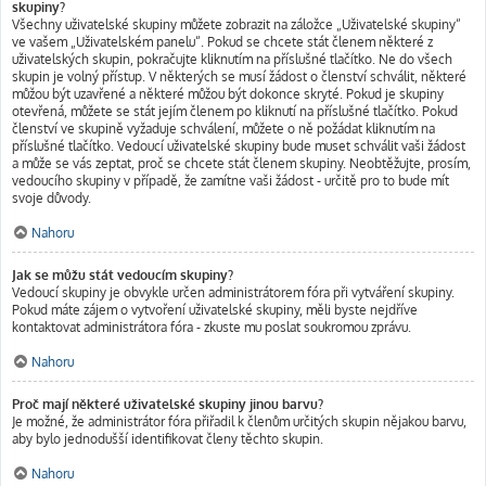
skupiny?
Všechny uživatelské skupiny můžete zobrazit na záložce „Uživatelské skupiny“
ve vašem „Uživatelském panelu“. Pokud se chcete stát členem některé z
uživatelských skupin, pokračujte kliknutím na příslušné tlačítko. Ne do všech
skupin je volný přístup. V některých se musí žádost o členství schválit, některé
můžou být uzavřené a některé můžou být dokonce skryté. Pokud je skupiny
otevřená, můžete se stát jejím členem po kliknutí na příslušné tlačítko. Pokud
členství ve skupině vyžaduje schválení, můžete o ně požádat kliknutím na
příslušné tlačítko. Vedoucí uživatelské skupiny bude muset schválit vaši žádost
a může se vás zeptat, proč se chcete stát členem skupiny. Neobtěžujte, prosím,
vedoucího skupiny v případě, že zamítne vaši žádost - určitě pro to bude mít
svoje důvody.
Nahoru
Jak se můžu stát vedoucím skupiny?
Vedoucí skupiny je obvykle určen administrátorem fóra při vytváření skupiny.
Pokud máte zájem o vytvoření uživatelské skupiny, měli byste nejdříve
kontaktovat administrátora fóra - zkuste mu poslat soukromou zprávu.
Nahoru
Proč mají některé uživatelské skupiny jinou barvu?
Je možné, že administrátor fóra přiřadil k členům určitých skupin nějakou barvu,
aby bylo jednodušší identifikovat členy těchto skupin.
Nahoru