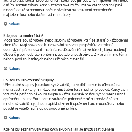
atd. a to v závislosti na oprávněních, která jsou jim udělena majitelem fóra nebo
dalšími administrátory. Administrátoři také můžou mít ve všech fórech úplné
moderátorské schopnosti, opět v závislosti na nastavení provedeném
majitelem fóra nebo dalšími administrátory.
Nahoru
Kdo jsou to moderátoři?
Moderátoři jsou uživatelé (nebo skupiny uživatelů), kteří se starají o každodenní
chod fóra. Mají pravomoc k upravování a mazání příspěvků a zamykání,
odemykání, přesunování, mazání a rozdělování témat ve fórech, která moderují.
Obecně jsou moderátoři přítomni, aby zabraňovali uživatelů v psaní mimo téma
nebo v posílání hanlivých nebo urážlivých materiálů.
Nahoru
Co jsou to uživatelské skupiny?
Uživatelské skupiny jsou skupiny uživatelů, které dělí komunitu uživatelů na
menší části, se kterými můžou administrátoři fóra snadněji pracovat. Každý člen
fóra může patřit do několika skupin a každé skupině můžou být přiřazena různá
oprávnění. To umožňuje administrátorům jednoduše měnit oprávnění pro
mnoho uživatelů najednou, například změnit oprávnění pro moderátory, nebo
povolit uživatelům přístup do soukromého fóra.
Nahoru
Kde najdu seznam uživatelských skupin a jak se můžu stát členem