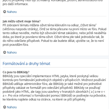
jejichž příspěvky musí být schváleny. Kontaktujte, prosím, administrátora fóra
pro další informace.
Nahoru
Jak můžu oživit moje téma?
Při zobrazení tématu můžete oživit téma kliknutím na odkaz „Oživit téma“
(většinou naspodu stránky), čímž se téma přesune na první místo ve fóru. Pokud
tento odkaz nevidíte, mohlo být oživování témat zakázáno, nebo ještě neuběhla
doba, po které je povoleno téma oživit. Oživit téma jde také jednoduše tak, že
do něho odešlete příspěvek. Pokud to ale budete dělat, ujistěte se, že to není
proti pravidlům fóra.
Nahoru
Formátování a druhy témat
Co jsou to BBKódy?
BBKódy jsou speciální implementace HTML jazyka, které poskytují velkou
kontrolu pro formátování jednotlivých objektů v příspěvcích. Možnost používání
BBKódů uděluje administrátor fóra, ale BBKódy je také možné pro jednotlivé
příspěvky zakázat ve formuláři pro odesílání příspěvků. BBKódy se používají
podobně jako HTML, ale tagy jsou uzavřeny v hranatých závorkách [ a ] a ne v <
a >. Pro více informací o formátování pomocí BBKódů se podívejte na průvodce,
ke kterému najdete odkaz na stránce, na které se píší příspěvky.
Nahoru