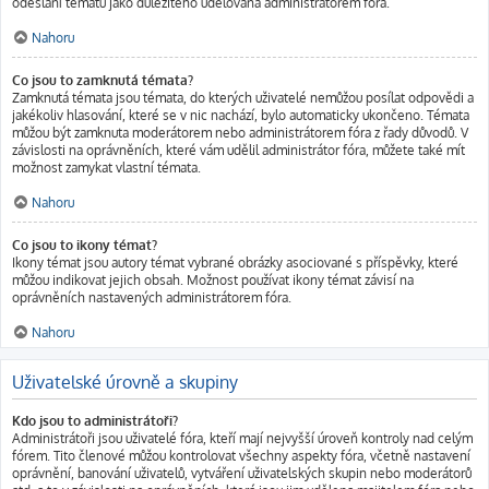
odeslání tématu jako důležitého udělována administrátorem fóra.
Nahoru
Co jsou to zamknutá témata?
Zamknutá témata jsou témata, do kterých uživatelé nemůžou posílat odpovědi a
jakékoliv hlasování, které se v nic nachází, bylo automaticky ukončeno. Témata
můžou být zamknuta moderátorem nebo administrátorem fóra z řady důvodů. V
závislosti na oprávněních, které vám udělil administrátor fóra, můžete také mít
možnost zamykat vlastní témata.
Nahoru
Co jsou to ikony témat?
Ikony témat jsou autory témat vybrané obrázky asociované s příspěvky, které
můžou indikovat jejich obsah. Možnost používat ikony témat závisí na
oprávněních nastavených administrátorem fóra.
Nahoru
Uživatelské úrovně a skupiny
Kdo jsou to administrátoři?
Administrátoři jsou uživatelé fóra, kteří mají nejvyšší úroveň kontroly nad celým
fórem. Tito členové můžou kontrolovat všechny aspekty fóra, včetně nastavení
oprávnění, banování uživatelů, vytváření uživatelských skupin nebo moderátorů