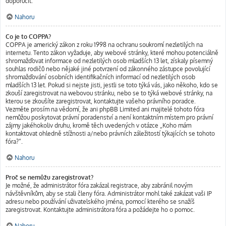
doporučit.
Nahoru
Co je to COPPA?
COPPA je americký zákon z roku 1998 na ochranu soukromí nezletilých na
internetu. Tento zákon vyžaduje, aby webové stránky, které mohou potenciálně
shromažďovat informace od nezletilých osob mladších 13 let, získaly písemný
souhlas rodičů nebo nějaké jiné potvrzení od zákonného zástupce povolující
shromažďování osobních identifikačních informací od nezletilých osob
mladších 13 let. Pokud si nejste jisti, jestli se toto týká vás, jako někoho, kdo se
zkouší zaregistrovat na webovou stránku, nebo se to týká webové stránky, na
kterou se zkoušíte zaregistrovat, kontaktujte vašeho právního poradce.
Vezměte prosím na vědomí, že ani phpBB Limited ani majitelé tohoto fóra
nemůžou poskytovat právní poradenství a není kontaktním místem pro právní
zájmy jakéhokoliv druhu, kromě těch uvedených v otázce „Koho mám
kontaktovat ohledně stížnosti a/nebo právních záležitostí týkajících se tohoto
fóra?“.
Nahoru
Proč se nemůžu zaregistrovat?
Je možné, že administrátor fóra zakázal registrace, aby zabránil novým
návštěvníkům, aby se stali členy fóra. Administrátor mohl také zakázat vaši IP
adresu nebo používání uživatelského jména, pomocí kterého se snažíš
zaregistrovat. Kontaktujte administrátora fóra a požádejte ho o pomoc.
Nahoru