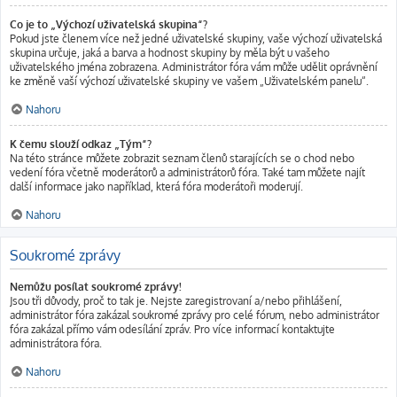
Co je to „Výchozí uživatelská skupina“?
Pokud jste členem více než jedné uživatelské skupiny, vaše výchozí uživatelská
skupina určuje, jaká a barva a hodnost skupiny by měla být u vašeho
uživatelského jména zobrazena. Administrátor fóra vám může udělit oprávnění
ke změně vaší výchozí uživatelské skupiny ve vašem „Uživatelském panelu“.
Nahoru
K čemu slouží odkaz „Tým“?
Na této stránce můžete zobrazit seznam členů starajících se o chod nebo
vedení fóra včetně moderátorů a administrátorů fóra. Také tam můžete najít
další informace jako například, která fóra moderátoři moderují.
Nahoru
Soukromé zprávy
Nemůžu posílat soukromé zprávy!
Jsou tři důvody, proč to tak je. Nejste zaregistrovaní a/nebo přihlášení,
administrátor fóra zakázal soukromé zprávy pro celé fórum, nebo administrátor
fóra zakázal přímo vám odesílání zpráv. Pro více informací kontaktujte
administrátora fóra.
Nahoru