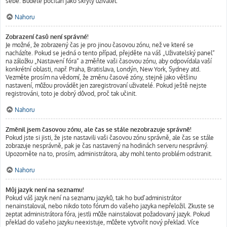
sebe. Budete počítán jako skrytý uživatel.
Nahoru
Zobrazení časů není správné!
Je možné, že zobrazený čas je pro jinou časovou zónu, než ve které se
nacházíte. Pokud se jedná o tento případ, přejděte na váš „Uživatelský panel“
na záložku „Nastavení fóra“ a změňte vaši časovou zónu, aby odpovídala vaší
konkrétní oblasti, např. Praha, Bratislava, Londýn, New York, Sydney atd.
Vezměte prosím na vědomí, že změnu časové zóny, stejně jako většinu
nastavení, můžou provádět jen zaregistrovaní uživatelé. Pokud ještě nejste
registrováni, toto je dobrý důvod, proč tak učinit.
Nahoru
Změnil jsem časovou zónu, ale čas se stále nezobrazuje správně!
Pokud jste si jisti, že jste nastavili vaši časovou zónu správně, ale čas se stále
zobrazuje nesprávně, pak je čas nastavený na hodinách serveru nesprávný.
Upozorněte na to, prosím, administrátora, aby mohl tento problém odstranit.
Nahoru
Můj jazyk není na seznamu!
Pokud váš jazyk není na seznamu jazyků, tak ho buď administrátor
nenainstaloval, nebo nikdo toto fórum do vašeho jazyka nepřeložil. Zkuste se
zeptat administrátora fóra, jestli může nainstalovat požadovaný jazyk. Pokud
překlad do vašeho jazyku neexistuje, můžete vytvořit nový překlad. Více