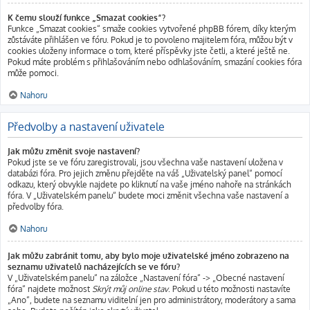
K čemu slouží funkce „Smazat cookies“?
Funkce „Smazat cookies“ smaže cookies vytvořené phpBB fórem, díky kterým
zůstáváte přihlášen ve fóru. Pokud je to povoleno majitelem fóra, můžou být v
cookies uloženy informace o tom, které příspěvky jste četli, a které ještě ne.
Pokud máte problém s přihlašováním nebo odhlašováním, smazání cookies fóra
může pomoci.
Nahoru
Předvolby a nastavení uživatele
Jak můžu změnit svoje nastavení?
Pokud jste se ve fóru zaregistrovali, jsou všechna vaše nastavení uložena v
databázi fóra. Pro jejich změnu přejděte na váš „Uživatelský panel“ pomocí
odkazu, který obvykle najdete po kliknutí na vaše jméno nahoře na stránkách
fóra. V „Uživatelském panelu“ budete moci změnit všechna vaše nastavení a
předvolby fóra.
Nahoru
Jak můžu zabránit tomu, aby bylo moje uživatelské jméno zobrazeno na
seznamu uživatelů nacházejících se ve fóru?
V „Uživatelském panelu“ na záložce „Nastavení fóra“ -> „Obecné nastavení
fóra“ najdete možnost
Skrýt můj online stav
. Pokud u této možnosti nastavíte
„Ano“, budete na seznamu viditelní jen pro administrátory, moderátory a sama