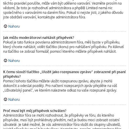
těchto pravidel porušíte, může vám být uděleno varování. Vezměte prosím na
vědomí, že toto je rozhodnutí administrátora a phpBB Limited nemá nic
společného s varováními na daném fóru. Pokud si nejste jisti, z jakého důvodu
jste obdrželi varování, kontaktujte administrátora fóra.
Nahoru
Jak můžu moderátorovi nahlásit příspěvek?
Pokud je tato funkce povolena administrátorem fóra, měli byste v příspěvku,
který chcete nahlásit, vidět tlačítko (ikonu) pro nahlášení příspěvku. Po kliknutí
na tlačítko se zobrazí formulář, pomocí kterého můžete příspěvek nahlásit.
Nahoru
K čemu slouží tlačítko „Uložit jako rozepsanou zprávu“ zobrazené při psaní
příspěvku?
Pomocí tohoto tlačítka můžete uložit rozepsanou zprávu, abyste ji mohli
dokončit a odeslat později. Pro načtení rozepsaných zpráv přejděte na váš
„Uživatelský panel“, ve kterém naleznete odkaz na vaše rozepsané zprávy.
Nahoru
Proč musí být můj příspěvek schválen?
Administrátor fóra se mohl rozhodnout, že příspěvky ve fóru, do kterého
přispíváte, musí být prohlédnuty předtím, než je budou moci zobrazit ostatní
uživatelé. Je také možné, že vás administrátor fóra vložil do skupiny uživatelů,