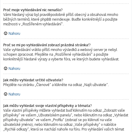
Proč moje vyhledávání nic nenašlo?
Vámi hledaný výraz byl pravděpodobně příliš obecný a obsahoval mnoho
běžných termínů, které phpBB neindexuje. Buďte konkrétnější a použijte
možnosti v „Rozšířeném vyhledávání“.
Nahoru
Proč se mi po vyhledávání zobrazí prázdná stránka!?
Vaše vyhledávání vrátilo příliš mnoho výsledků a webový server je nebyl
schopen zpracovat. Přejděte na „Rozšířené vyhledávání“ a použijte
konkrétnější hledané výrazy a vyberte fóra, ve kterých budete vyhledávat.
Nahoru
Jak můžu vyhledat určité uživatele?
Přejděte na stránku „Členové“ a klikněte na odkaz „Najít uživatele“.
Nahoru
Jak můžu vyhledat svoje vlastní příspěvky a témata?
Vaše vlastní příspěvky můžete vyhledat buď kliknutím na odkaz „Zobrazit vaše
příspěvky“ ve vašem „Uživatelském panelu“, nebo kliknutím na odkaz „Vyhledat
příspěvky uživatele“ ve vašem „Profilu“ (zobrazí se po kliknutí na vaše
uživatelské jméno), nebo kliknutím na odkaz „Vaše příspěvky“ v nabídce
„Rychlé odkazy“, která se nachází nahoře na fóru. Pro vyhledání vašich témat