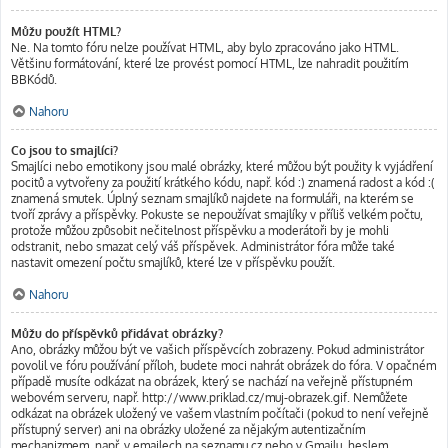
Můžu použít HTML?
Ne. Na tomto fóru nelze používat HTML, aby bylo zpracováno jako HTML.
Většinu formátování, které lze provést pomocí HTML, lze nahradit použitím
BBKódů.
Nahoru
Co jsou to smajlíci?
Smajlíci nebo emotikony jsou malé obrázky, které můžou být použity k vyjádření
pocitů a vytvořeny za použití krátkého kódu, např. kód :) znamená radost a kód :(
znamená smutek. Úplný seznam smajlíků najdete na formuláři, na kterém se
tvoří zprávy a příspěvky. Pokuste se nepoužívat smajlíky v příliš velkém počtu,
protože můžou způsobit nečitelnost příspěvku a moderátoři by je mohli
odstranit, nebo smazat celý váš příspěvek. Administrátor fóra může také
nastavit omezení počtu smajlíků, které lze v příspěvku použít.
Nahoru
Můžu do příspěvků přidávat obrázky?
Ano, obrázky můžou být ve vašich příspěvcích zobrazeny. Pokud administrátor
povolil ve fóru používání příloh, budete moci nahrát obrázek do fóra. V opačném
případě musíte odkázat na obrázek, který se nachází na veřejně přístupném
webovém serveru, např. http://www.priklad.cz/muj-obrazek.gif. Nemůžete
odkázat na obrázek uložený ve vašem vlastním počítači (pokud to není veřejně
přístupný server) ani na obrázky uložené za nějakým autentizačním
mechanizmem, např. v emailech na seznamu.cz nebo v Gmailu, heslem