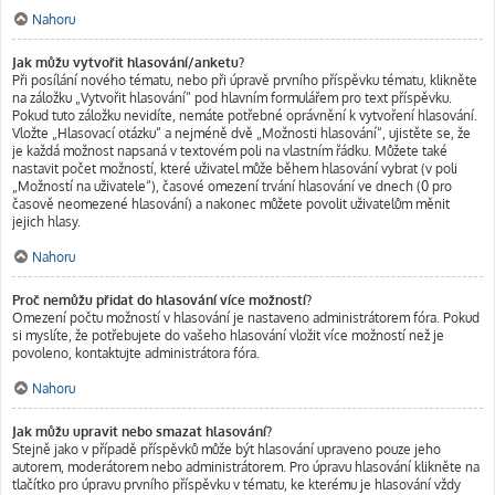
Nahoru
Jak můžu vytvořit hlasování/anketu?
Při posílání nového tématu, nebo při úpravě prvního příspěvku tématu, klikněte
na záložku „Vytvořit hlasování“ pod hlavním formulářem pro text příspěvku.
Pokud tuto záložku nevidíte, nemáte potřebné oprávnění k vytvoření hlasování.
Vložte „Hlasovací otázku“ a nejméně dvě „Možnosti hlasování“, ujistěte se, že
je každá možnost napsaná v textovém poli na vlastním řádku. Můžete také
nastavit počet možností, které uživatel může během hlasování vybrat (v poli
„Možností na uživatele“), časové omezení trvání hlasování ve dnech (0 pro
časově neomezené hlasování) a nakonec můžete povolit uživatelům měnit
jejich hlasy.
Nahoru
Proč nemůžu přidat do hlasování více možností?
Omezení počtu možností v hlasování je nastaveno administrátorem fóra. Pokud
si myslíte, že potřebujete do vašeho hlasování vložit více možností než je
povoleno, kontaktujte administrátora fóra.
Nahoru
Jak můžu upravit nebo smazat hlasování?
Stejně jako v případě příspěvků může být hlasování upraveno pouze jeho
autorem, moderátorem nebo administrátorem. Pro úpravu hlasování klikněte na
tlačítko pro úpravu prvního příspěvku v tématu, ke kterému je hlasování vždy