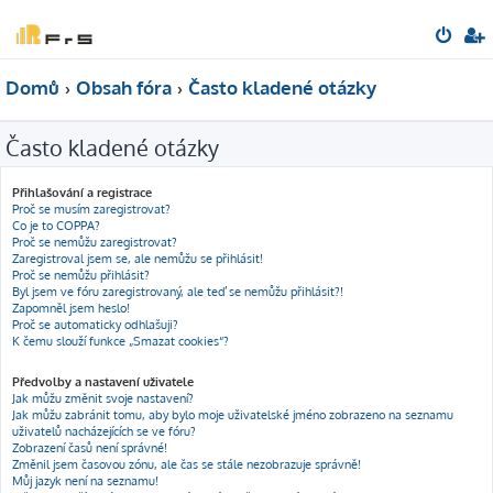
Domů
Obsah fóra
Často kladené otázky
Často kladené otázky
Přihlašování a registrace
Proč se musím zaregistrovat?
Co je to COPPA?
Proč se nemůžu zaregistrovat?
Zaregistroval jsem se, ale nemůžu se přihlásit!
Proč se nemůžu přihlásit?
Byl jsem ve fóru zaregistrovaný, ale teď se nemůžu přihlásit?!
Zapomněl jsem heslo!
Proč se automaticky odhlašuji?
K čemu slouží funkce „Smazat cookies“?
Předvolby a nastavení uživatele
Jak můžu změnit svoje nastavení?
Jak můžu zabránit tomu, aby bylo moje uživatelské jméno zobrazeno na seznamu
uživatelů nacházejících se ve fóru?
Zobrazení časů není správné!
Změnil jsem časovou zónu, ale čas se stále nezobrazuje správně!
Můj jazyk není na seznamu!