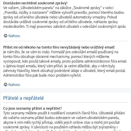
Dostávám nechtěné soukromé zprávy!
Ve vašem „Uživatelském panelu“ na záložce „Soukromé zprávy“ v sekci
„Pravidla, složky a nastavení“ můžete vytvořit pravidlo, pomocí kterého budou
zprávy od určeného uživatele nebo uživatelů automaticky smazány. Pokud
dostáváte urážlivé soukromé zprávy od určitého uživatele, nahlaste zprávy
moderátorům. Ti mají pravomoc zabránit uživateli v odesílání soukromých zpráv.
Nahoru
Přišel mi od někoho na tomto fóru nevyžádaný nebo urážlivý email!
Je nám líto, že se vám to stalo. Formulář pro odesílání emailů používaný na
tomto fóru obsahuje obranné mechanismy, pomocí kterých můžeme
vystopovat, kdo posílá takové emaily, proto pošlete administrátorovi fóra email
s úplnou kopií emailu, který vám přišel. Je velmi důležité, aby v něm byly
zahrnuty hlavičky, které obsahují podrobné údaje o uživateli, který email poslal.
Administrátor fóra pak bude moci problém vyřešit.
Nahoru
Přátelé a nepřátelé
Co jsou seznamy přátel a nepřátel?
Tyto seznamy můžete použít k rozdělení ostatních členů fóra. Uživatelé přidáni
do vašeho seznamu přátel budou zobrazeni ve vašem uživatelském panelu,
abyste k nim měli rychlý přístup, viděli jejich online stav a mohli jim posílat
soukromé zprávy. V závislosti na použitém vzhledu můžou být zvýrazněny i