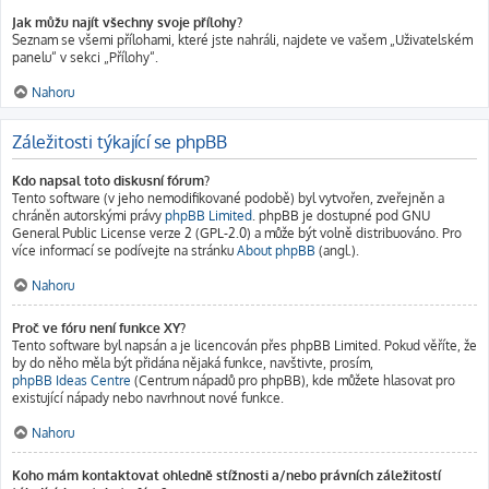
Jak můžu najít všechny svoje přílohy?
Seznam se všemi přílohami, které jste nahráli, najdete ve vašem „Uživatelském
panelu“ v sekci „Přílohy“.
Nahoru
Záležitosti týkající se phpBB
Kdo napsal toto diskusní fórum?
Tento software (v jeho nemodifikované podobě) byl vytvořen, zveřejněn a
chráněn autorskými právy
phpBB Limited
. phpBB je dostupné pod GNU
General Public License verze 2 (GPL-2.0) a může být volně distribuováno. Pro
více informací se podívejte na stránku
About phpBB
(angl.).
Nahoru
Proč ve fóru není funkce XY?
Tento software byl napsán a je licencován přes phpBB Limited. Pokud věříte, že
by do něho měla být přidána nějaká funkce, navštivte, prosím,
phpBB Ideas Centre
(Centrum nápadů pro phpBB), kde můžete hlasovat pro
existující nápady nebo navrhnout nové funkce.
Nahoru
Koho mám kontaktovat ohledně stížnosti a/nebo právních záležitostí