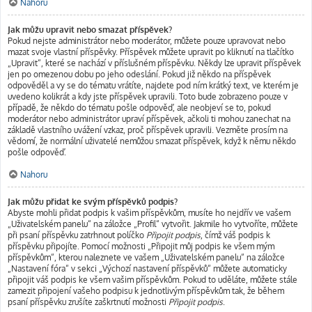
Nahoru
Jak můžu upravit nebo smazat příspěvek?
Pokud nejste administrátor nebo moderátor, můžete pouze upravovat nebo
mazat svoje vlastní příspěvky. Příspěvek můžete upravit po kliknutí na tlačítko
„Upravit“, které se nachází v příslušném příspěvku. Někdy lze upravit příspěvek
jen po omezenou dobu po jeho odeslání. Pokud již někdo na příspěvek
odpověděl a vy se do tématu vrátíte, najdete pod ním krátký text, ve kterém je
uvedeno kolikrát a kdy jste příspěvek upravili. Toto bude zobrazeno pouze v
případě, že někdo do tématu pošle odpověď, ale neobjeví se to, pokud
moderátor nebo administrátor upraví příspěvek, ačkoli ti mohou zanechat na
základě vlastního uvážení vzkaz, proč příspěvek upravili. Vezměte prosím na
vědomí, že normální uživatelé nemůžou smazat příspěvek, když k němu někdo
pošle odpověď.
Nahoru
Jak můžu přidat ke svým příspěvků podpis?
Abyste mohli přidat podpis k vašim příspěvkům, musíte ho nejdřív ve vašem
„Uživatelském panelu“ na záložce „Profil“ vytvořit. Jakmile ho vytvoříte, můžete
při psaní příspěvku zatrhnout políčko
Připojit podpis
, čímž váš podpis k
příspěvku připojíte. Pomocí možnosti „Připojit můj podpis ke všem mým
příspěvkům“, kterou naleznete ve vašem „Uživatelském panelu“ na záložce
„Nastavení fóra“ v sekci „Výchozí nastavení příspěvků“ můžete automaticky
připojit váš podpis ke všem vašim příspěvkům. Pokud to uděláte, můžete stále
zamezit připojení vašeho podpisu k jednotlivým příspěvkům tak, že během
psaní příspěvku zrušíte zaškrtnutí možnosti
Připojit podpis
.