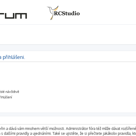
 přihlášeni.
aždé návštěvě
řihlášení
vteřin a dává vám mnohem větší možnosti. Administrátor fóra též může dávat rozšířen
s dalšími pravidly a ujednáními. Také se ujistěte, že si přečtete jakákoliv pravidla, kt