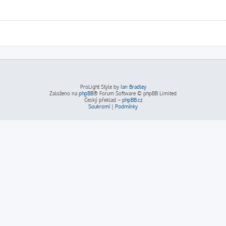
ProLight Style by
Ian Bradley
Založeno na
phpBB
® Forum Software © phpBB Limited
Český překlad –
phpBB.cz
Soukromí
|
Podmínky