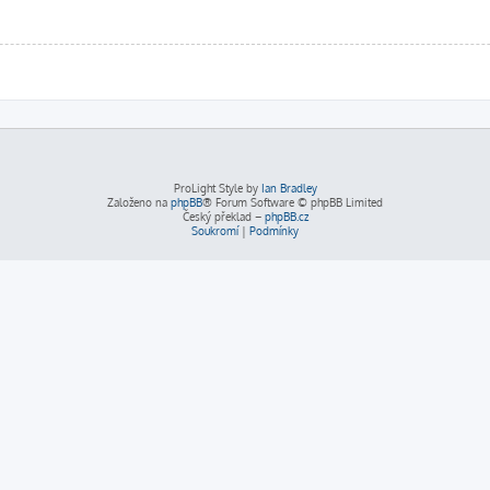
ProLight Style by
Ian Bradley
Založeno na
phpBB
® Forum Software © phpBB Limited
Český překlad –
phpBB.cz
Soukromí
|
Podmínky