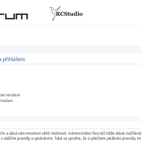
 přihlášeni.
aždé návštěvě
řihlášení
vteřin a dává vám mnohem větší možnosti. Administrátor fóra též může dávat rozšířen
s dalšími pravidly a ujednáními. Také se ujistěte, že si přečtete jakákoliv pravidla, kt