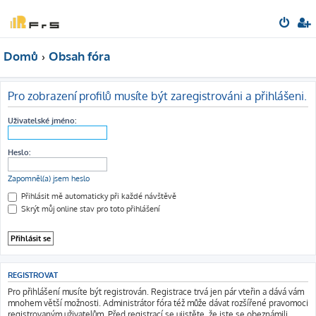
Domů
Obsah fóra
Pro zobrazení profilů musíte být zaregistrováni a přihlášeni.
Uživatelské jméno:
Heslo:
Zapomněl(a) jsem heslo
Přihlásit mě automaticky při každé návštěvě
Skrýt můj online stav pro toto přihlášení
REGISTROVAT
Pro přihlášení musíte být registrován. Registrace trvá jen pár vteřin a dává vám
mnohem větší možnosti. Administrátor fóra též může dávat rozšířené pravomoci
registrovaným uživatelům. Před registrací se ujistěte, že jste se obeznámili