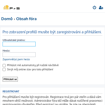
Domů
Obsah fóra
Pro zobrazení profilů musíte být zaregistrováni a přihlášeni.
Uživatelské jméno:
Heslo:
Zapomněl(a) jsem heslo
Přihlásit mě automaticky při každé návštěvě
Skrýt můj online stav pro toto přihlášení
REGISTROVAT
Pro přihlášení musíte být registrován. Registrace trvá jen pár vteřin a dává vám
mnohem větší možnosti. Administrátor fóra též může dávat rozšířené pravomoci
registrovaným uživatelům. Před registrací se ujistěte, že jste se obeznámili