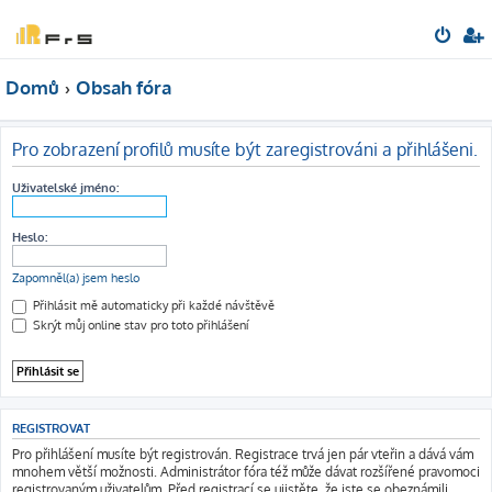
Domů
Obsah fóra
Pro zobrazení profilů musíte být zaregistrováni a přihlášeni.
Uživatelské jméno:
Heslo:
Zapomněl(a) jsem heslo
Přihlásit mě automaticky při každé návštěvě
Skrýt můj online stav pro toto přihlášení
REGISTROVAT
Pro přihlášení musíte být registrován. Registrace trvá jen pár vteřin a dává vám
mnohem větší možnosti. Administrátor fóra též může dávat rozšířené pravomoci
registrovaným uživatelům. Před registrací se ujistěte, že jste se obeznámili