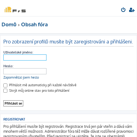
Domů
Obsah fóra
Pro zobrazení profilů musíte být zaregistrováni a přihlášeni.
Uživatelské jméno:
Heslo:
Zapomněl(a) jsem heslo
Přihlásit mě automaticky při každé návštěvě
Skrýt můj online stav pro toto přihlášení
REGISTROVAT
Pro přihlášení musíte být registrován. Registrace trvá jen pár vteřin a dává vám
mnohem větší možnosti. Administrátor fóra též může dávat rozšířené pravomoci
registrovaným uživatelům. Před registrací se ujistěte, že jste se obeznámili