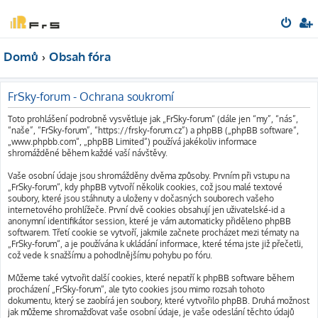
Domů
Obsah fóra
FrSky-forum - Ochrana soukromí
Toto prohlášení podrobně vysvětluje jak „FrSky-forum“ (dále jen “my”, “nás”,
“naše”, “FrSky-forum”, “https://frsky-forum.cz”) a phpBB („phpBB software“,
„www.phpbb.com“, „phpBB Limited“) používá jakékoliv informace
shromážděné během každé vaší návštěvy.
Vaše osobní údaje jsou shromážděny dvěma způsoby. Prvním při vstupu na
„FrSky-forum“, kdy phpBB vytvoří několik cookies, což jsou malé textové
soubory, které jsou stáhnuty a uloženy v dočasných souborech vašeho
internetového prohlížeče. První dvě cookies obsahují jen uživatelské-id a
anonymní identifikátor session, které je vám automaticky přiděleno phpBB
softwarem. Třetí cookie se vytvoří, jakmile začnete procházet mezi tématy na
„FrSky-forum“, a je používána k ukládání informace, které téma jste již přečetli,
což vede k snažšímu a pohodlnějšímu pohybu po fóru.
Můžeme také vytvořit další cookies, které nepatří k phpBB software během
procházení „FrSky-forum“, ale tyto cookies jsou mimo rozsah tohoto
dokumentu, který se zaobírá jen soubory, které vytvořilo phpBB. Druhá možnost
jak můžeme shromažďovat vaše osobní údaje, je vaše odeslání těchto údajů