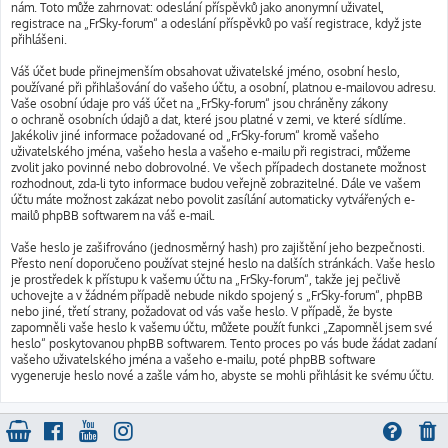
nám. Toto může zahrnovat: odeslání příspěvků jako anonymní uživatel,
registrace na „FrSky-forum“ a odeslání příspěvků po vaší registrace, když jste
přihlášeni.
Váš účet bude přinejmenším obsahovat uživatelské jméno, osobní heslo,
používané při přihlašování do vašeho účtu, a osobní, platnou e-mailovou adresu.
Vaše osobní údaje pro váš účet na „FrSky-forum“ jsou chráněny zákony
o ochraně osobních údajů a dat, které jsou platné v zemi, ve které sídlíme.
Jakékoliv jiné informace požadované od „FrSky-forum“ kromě vašeho
uživatelského jména, vašeho hesla a vašeho e-mailu při registraci, můžeme
zvolit jako povinné nebo dobrovolné. Ve všech případech dostanete možnost
rozhodnout, zda-li tyto informace budou veřejně zobrazitelné. Dále ve vašem
účtu máte možnost zakázat nebo povolit zasílání automaticky vytvářených e-
mailů phpBB softwarem na váš e-mail.
Vaše heslo je zašifrováno (jednosměrný hash) pro zajištění jeho bezpečnosti.
Přesto není doporučeno používat stejné heslo na dalších stránkách. Vaše heslo
je prostředek k přístupu k vašemu účtu na „FrSky-forum“, takže jej pečlivě
uchovejte a v žádném případě nebude nikdo spojený s „FrSky-forum“, phpBB
nebo jiné, třetí strany, požadovat od vás vaše heslo. V případě, že byste
zapomněli vaše heslo k vašemu účtu, můžete použít funkci „Zapomněl jsem své
heslo“ poskytovanou phpBB softwarem. Tento proces po vás bude žádat zadaní
vašeho uživatelského jména a vašeho e-mailu, poté phpBB software
vygeneruje heslo nové a zašle vám ho, abyste se mohli přihlásit ke svému účtu.