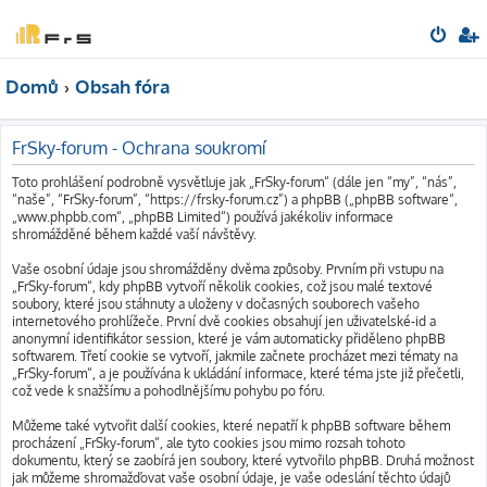
Domů
Obsah fóra
FrSky-forum - Ochrana soukromí
Toto prohlášení podrobně vysvětluje jak „FrSky-forum“ (dále jen “my”, “nás”,
“naše”, “FrSky-forum”, “https://frsky-forum.cz”) a phpBB („phpBB software“,
„www.phpbb.com“, „phpBB Limited“) používá jakékoliv informace
shromážděné během každé vaší návštěvy.
Vaše osobní údaje jsou shromážděny dvěma způsoby. Prvním při vstupu na
„FrSky-forum“, kdy phpBB vytvoří několik cookies, což jsou malé textové
soubory, které jsou stáhnuty a uloženy v dočasných souborech vašeho
internetového prohlížeče. První dvě cookies obsahují jen uživatelské-id a
anonymní identifikátor session, které je vám automaticky přiděleno phpBB
softwarem. Třetí cookie se vytvoří, jakmile začnete procházet mezi tématy na
„FrSky-forum“, a je používána k ukládání informace, které téma jste již přečetli,
což vede k snažšímu a pohodlnějšímu pohybu po fóru.
Můžeme také vytvořit další cookies, které nepatří k phpBB software během
procházení „FrSky-forum“, ale tyto cookies jsou mimo rozsah tohoto
dokumentu, který se zaobírá jen soubory, které vytvořilo phpBB. Druhá možnost
jak můžeme shromažďovat vaše osobní údaje, je vaše odeslání těchto údajů