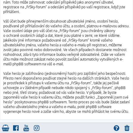
nám. Toto může zahrnovat: odeslání příspěvků jako anonymní uživatel,
registrace na „FrSky-forum“ a odeslání příspěvků po vaší registrace, když jste
přihlášeni.
Váš účet bude přinejmenším obsahovat uživatelské jméno, osobní heslo,
používané při přihlašování do vašeho účtu, a osobní, platnou e-mailovou adresu.
Vaše osobní údaje pro váš účet na „FrSky-forum“ jsou chráněny zákony
o ochraně osobních údajů a dat, které jsou platné v zemi, ve které sídlíme.
Jakékoliv jiné informace požadované od „FrSky-forum“ kromě vašeho
uživatelského jména, vašeho hesla a vašeho e-mailu při registraci, můžeme
zvolit jako povinné nebo dobrovolné. Ve všech případech dostanete možnost
rozhodnout, zda-li tyto informace budou veřejně zobrazitelné. Dále ve vašem
účtu máte možnost zakázat nebo povolit zasílání automaticky vytvářených e-
mailů phpBB softwarem na váš e-mail.
Vaše heslo je zašifrováno (jednosměrný hash) pro zajištění jeho bezpečnosti.
Přesto není doporučeno používat stejné heslo na dalších stránkách. Vaše heslo
je prostředek k přístupu k vašemu účtu na „FrSky-forum“, takže jej pečlivě
uchovejte a v žádném případě nebude nikdo spojený s „FrSky-forum“, phpBB
nebo jiné, třetí strany, požadovat od vás vaše heslo. V případě, že byste
zapomněli vaše heslo k vašemu účtu, můžete použít funkci „Zapomněl jsem své
heslo“ poskytovanou phpBB softwarem. Tento proces po vás bude žádat zadaní
vašeho uživatelského jména a vašeho e-mailu, poté phpBB software
vygeneruje heslo nové a zašle vám ho, abyste se mohli přihlásit ke svému účtu.