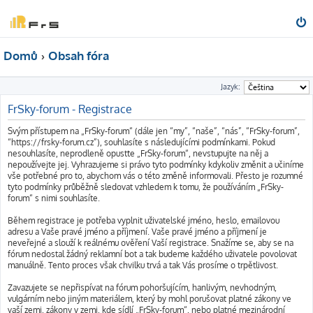
Domů
Obsah fóra
Jazyk:
FrSky-forum - Registrace
Svým přístupem na „FrSky-forum“ (dále jen “my”, “naše”, “nás”, “FrSky-forum”,
“https://frsky-forum.cz”), souhlasíte s následujícími podmínkami. Pokud
nesouhlasíte, neprodleně opusťte „FrSky-forum“, nevstupujte na něj a
nepoužívejte jej. Vyhrazujeme si právo tyto podmínky kdykoliv změnit a učiníme
vše potřebné pro to, abychom vás o této změně informovali. Přesto je rozumné
tyto podmínky průběžně sledovat vzhledem k tomu, že používáním „FrSky-
forum“ s nimi souhlasíte.
Během registrace je potřeba vyplnit uživatelské jméno, heslo, emailovou
adresu a Vaše pravé jméno a příjmení. Vaše pravé jméno a příjmení je
neveřejné a slouží k reálnému ověření Vaší registrace. Snažíme se, aby se na
fórum nedostal žádný reklamní bot a tak budeme každého uživatele povolovat
manuálně. Tento proces však chvilku trvá a tak Vás prosíme o trpětlivost.
Zavazujete se nepřispívat na fórum pohoršujícím, hanlivým, nevhodným,
vulgárním nebo jiným materiálem, který by mohl porušovat platné zákony ve
vaší zemi, zákony v zemi, kde sídlí „FrSky-forum“, nebo platné mezinárodní