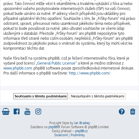
právo. Tato činnost může vést k okamžitému a trvalému vykázání z fóra a/nebo
upozornění vašeho poskytovatele internetových služeb (ISP) na vaši činnost,
pokud bude uznáno za nutné. IP adresy všech příspěvků jsou ukládány pro
případné uplatnění těchto opatření. Souhlasíte s tím, že „FrSky-forum“ má právo
odstranit, upravit, přesunout nebo uzamknout jakékoliv téma nebo příspěvek,
pokud to bude považovat za nutné. Jako uživatel souhlasíte se všemi údaji
uloženými v databázi. Přestože „FrSky-forum“ ani phpBB neposkytne tyto
informace třetí straně nebo cizím osobám, nepřebírá „FrSky-forum“ ani phpBB
zodpovědnost za jakýkoliv pokus o vniknutí do systému, který by mohl vést ke
kompromitaci těchto dat.
Naše fóra beží na systému phpBB, což je řešení internetového fóra, které je
vydané pod licencí „
General Public License
“ a které je možno stáhnout z
www.phpbb.com
. phpBB software pouze zprostředkovává internetové diskuze.
Pro další informace o phpBB navštivte:
http://www.phpbb.com/
.
ProLight Style by
Ian Bradley
Založeno na
phpBB
® Forum Software © phpBB Limited
Český překlad –
phpBB.cz
Soukromí
|
Podmínky