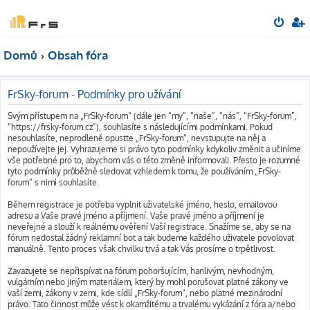
Domů
Obsah fóra
FrSky-forum - Podmínky pro užívání
Svým přístupem na „FrSky-forum“ (dále jen “my”, “naše”, “nás”, “FrSky-forum”,
“https://frsky-forum.cz”), souhlasíte s následujícími podmínkami. Pokud
nesouhlasíte, neprodleně opusťte „FrSky-forum“, nevstupujte na něj a
nepoužívejte jej. Vyhrazujeme si právo tyto podmínky kdykoliv změnit a učiníme
vše potřebné pro to, abychom vás o této změně informovali. Přesto je rozumné
tyto podmínky průběžně sledovat vzhledem k tomu, že používáním „FrSky-
forum“ s nimi souhlasíte.
Během registrace je potřeba vyplnit uživatelské jméno, heslo, emailovou
adresu a Vaše pravé jméno a příjmení. Vaše pravé jméno a příjmení je
neveřejné a slouží k reálnému ověření Vaší registrace. Snažíme se, aby se na
fórum nedostal žádný reklamní bot a tak budeme každého uživatele povolovat
manuálně. Tento proces však chvilku trvá a tak Vás prosíme o trpětlivost.
Zavazujete se nepřispívat na fórum pohoršujícím, hanlivým, nevhodným,
vulgárním nebo jiným materiálem, který by mohl porušovat platné zákony ve
vaší zemi, zákony v zemi, kde sídlí „FrSky-forum“, nebo platné mezinárodní
právo. Tato činnost může vést k okamžitému a trvalému vykázání z fóra a/nebo