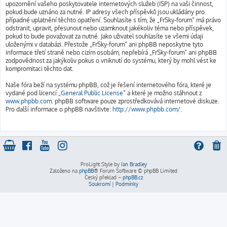
upozornění vašeho poskytovatele internetových služeb (ISP) na vaši činnost,
pokud bude uznáno za nutné. IP adresy všech příspěvků jsou ukládány pro
případné uplatnění těchto opatření. Souhlasíte s tím, že „FrSky-forum“ má právo
odstranit, upravit, přesunout nebo uzamknout jakékoliv téma nebo příspěvek,
pokud to bude považovat za nutné. Jako uživatel souhlasíte se všemi údaji
uloženými v databázi. Přestože „FrSky-forum“ ani phpBB neposkytne tyto
informace třetí straně nebo cizím osobám, nepřebírá „FrSky-forum“ ani phpBB
zodpovědnost za jakýkoliv pokus o vniknutí do systému, který by mohl vést ke
kompromitaci těchto dat.
Naše fóra beží na systému phpBB, což je řešení internetového fóra, které je
vydané pod licencí „
General Public License
“ a které je možno stáhnout z
www.phpbb.com
. phpBB software pouze zprostředkovává internetové diskuze.
Pro další informace o phpBB navštivte:
http://www.phpbb.com/
.
ProLight Style by
Ian Bradley
Založeno na
phpBB
® Forum Software © phpBB Limited
Český překlad –
phpBB.cz
Soukromí
|
Podmínky