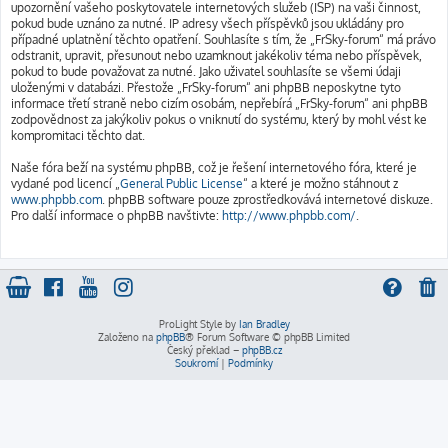
upozornění vašeho poskytovatele internetových služeb (ISP) na vaši činnost,
pokud bude uznáno za nutné. IP adresy všech příspěvků jsou ukládány pro
případné uplatnění těchto opatření. Souhlasíte s tím, že „FrSky-forum“ má právo
odstranit, upravit, přesunout nebo uzamknout jakékoliv téma nebo příspěvek,
pokud to bude považovat za nutné. Jako uživatel souhlasíte se všemi údaji
uloženými v databázi. Přestože „FrSky-forum“ ani phpBB neposkytne tyto
informace třetí straně nebo cizím osobám, nepřebírá „FrSky-forum“ ani phpBB
zodpovědnost za jakýkoliv pokus o vniknutí do systému, který by mohl vést ke
kompromitaci těchto dat.
Naše fóra beží na systému phpBB, což je řešení internetového fóra, které je
vydané pod licencí „
General Public License
“ a které je možno stáhnout z
www.phpbb.com
. phpBB software pouze zprostředkovává internetové diskuze.
Pro další informace o phpBB navštivte:
http://www.phpbb.com/
.
ProLight Style by
Ian Bradley
Založeno na
phpBB
® Forum Software © phpBB Limited
Český překlad –
phpBB.cz
Soukromí
|
Podmínky