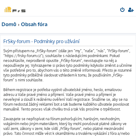
Domů
Obsah fóra
FrSky-forum - Podmínky pro užívání
Svým přístupem na „FrSky-forum“ (dále jen “my”, “naše”, “nás”, “FrSky-forum”,
“https://frsky-forum.cz”), souhlasíte s následujícími podmínkami. Pokud
nesouhlasíte, neprodleně opusťte „FrSky-forum“, nevstupujte na něj a
nepoužívejte jej. Vyhrazujeme si právo tyto podmínky kdykoliv změnit a učiníme
vše potřebné pro to, abychom vás o této změně informovali. Přesto je rozumné
tyto podmínky průběžně sledovat vzhledem k tomu, že používáním „FrSky-
forum“ s nimi souhlasíte.
Během registrace je potřeba vyplnit uživatelské jméno, heslo, emailovou
adresu a Vaše pravé jméno a příjmení. Vaše pravé jméno a příjmení je
neveřejné a slouží k reálnému ověření Vaší registrace. Snažíme se, aby se na
fórum nedostal žádný reklamní bot a tak budeme každého uživatele povolovat
manuálně. Tento proces však chvilku trvá a tak Vás prosíme o trpětlivost.
Zavazujete se nepřispívat na fórum pohoršujícím, hanlivým, nevhodným,
vulgárním nebo jiným materiálem, který by mohl porušovat platné zákony ve
vaší zemi, zákony v zemi, kde sídlí „FrSky-forum“, nebo platné mezinárodní
právo. Tato činnost může vést k okamžitému a trvalému vykázání z fóra a/nebo