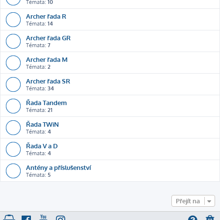
Témata:
10
Archer řada R
Témata:
14
Archer řada GR
Témata:
7
Archer řada M
Témata:
2
Archer řada SR
Témata:
34
Řada Tandem
Témata:
21
Řada TWiN
Témata:
4
Řada V a D
Témata:
4
Antény a příslušenství
Témata:
5
Přejít na