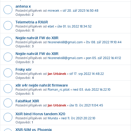
antena x
Poslední příspěvek od
mirecek
«
stř 20. zář 2023 16:50:48
Odpovědi:
2
Telemetria a RX6R
Poslední příspěvek od
ellet
«
úte 01. lis 2022 18:34:52
Odpovědi:
11
Nejde nahrát FW do X8R
Poslední příspěvek od
hkorenek68@gmail.com
«
čtv 08. zář 2022 19:10:44
Odpovědi:
3
Nejde nahrát FW do X8R
Poslední příspěvek od
hkorenek68@gmail.com
«
pon 05. zář 2022 16:41:12
Odpovědi:
3
Frsky x6r
Poslední příspěvek od
Jan Urbánek
«
stř 17. srp 2022 14:48:22
Odpovědi:
4
x8r x4r nejde nahrát firmware
Poslední příspěvek od
Roman_rc.pilot
«
ned 03. dub 2022 16:22:10
Odpovědi:
5
Falsifikat X8R
Poslední příspěvek od
Jan Urbánek
«
úte 13. črc 2021 11:04:45
X6R bind Horus tandem X20
Poslední příspěvek od
Munda
«
ned 11. črc 2021 20:22:10
Odpovědi:
1
XSR-SIM vs. Phoenix