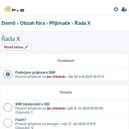
Domů
Obsah fóra
Přijímače
Řada X
Řada X
Nové téma
Oznámení
Padelane prijimace X8R
Poslední příspěvek od
Jan Urbánek
«
úte 28. kvě 2024 10:37:13
Témata
X8R bindování s X18
Poslední příspěvek od
Jan Urbánek
«
pát 14. lis 2025 10:00:00
Odpovědi:
1
Flash?
Poslední příspěvek od
prikrylm
«
sob 27. zář 2025 21:15:17
Odpovědi:
5