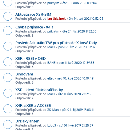
Poslední příspěvek od
prikrylm
«
čtv 08. dub 2021 8:15:06
Odpovědi:
3
Aktualizace XSR-SIM
Poslední příspěvek od
Jan Urbánek
«
čtv 14. led 2021 10:52:08
Chyba přijímače - X4R
Poslední příspěvek od
prikrylm
«
úte 24. lis 2020 8:32:30
Odpovědi:
2
Poslední aktuální FW pro přijímače X-kové řady.
Poslední příspěvek od
Macil
«
pon 06. črc 2020 23:33:37
Odpovědi:
1
XSR - RSSI v OSD
Poslední příspěvek od
BANE
«
pon 11. kvě 2020 10:39:33
Odpovědi:
6
Bindovani
Poslední příspěvek od
ellet
«
ned 10. kvě 2020 10:19:49
Odpovědi:
6
XSR - identifikácia súčiastky
Poslední příspěvek od
Macil
«
úte 11. úno 2020 21:12:35
Odpovědi:
2
X4R a X8R a ACCESS
Poslední příspěvek od
ZS-Man
«
pát 04. říj 2019 17:03:11
Odpovědi:
3
Drziaky anten
Poslední příspěvek od
Lubo3
«
stř 01. kvě 2019 21:25:39
Odpovědi:
3