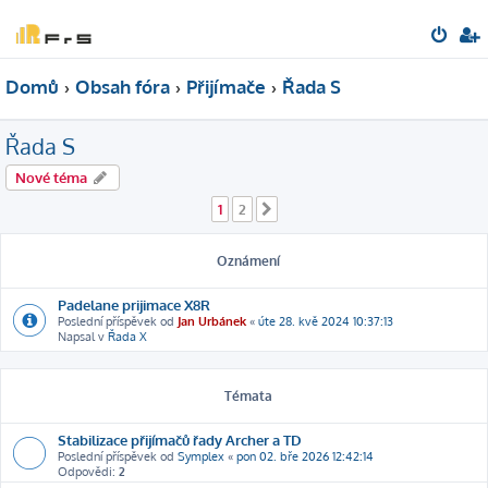
Domů
Obsah fóra
Přijímače
Řada S
Řada S
Nové téma
1
2
Další
Oznámení
Padelane prijimace X8R
Poslední příspěvek od
Jan Urbánek
«
úte 28. kvě 2024 10:37:13
Napsal v
Řada X
Témata
Stabilizace přijímačů řady Archer a TD
Poslední příspěvek od
Symplex
«
pon 02. bře 2026 12:42:14
Odpovědi:
2