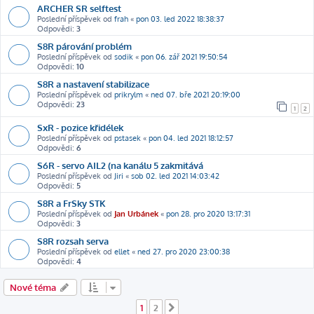
ARCHER SR selftest
Poslední příspěvek od
frah
«
pon 03. led 2022 18:38:37
Odpovědi:
3
S8R párování problém
Poslední příspěvek od
sodik
«
pon 06. zář 2021 19:50:54
Odpovědi:
10
S8R a nastavení stabilizace
Poslední příspěvek od
prikrylm
«
ned 07. bře 2021 20:19:00
Odpovědi:
23
1
2
SxR - pozice křidélek
Poslední příspěvek od
pstasek
«
pon 04. led 2021 18:12:57
Odpovědi:
6
S6R - servo AIL2 (na kanálu 5 zakmitává
Poslední příspěvek od
Jiri
«
sob 02. led 2021 14:03:42
Odpovědi:
5
S8R a FrSky STK
Poslední příspěvek od
Jan Urbánek
«
pon 28. pro 2020 13:17:31
Odpovědi:
3
S8R rozsah serva
Poslední příspěvek od
ellet
«
ned 27. pro 2020 23:00:38
Odpovědi:
4
Nové téma
1
2
Další