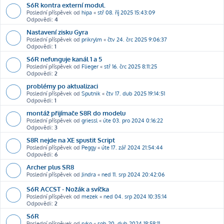
S6R kontra externí modul.
Poslední příspěvek od
hipa
«
stř 08. říj 2025 15:43:09
Odpovědi:
4
Nastavení zisku Gyra
Poslední příspěvek od
prikrylm
«
čtv 24. črc 2025 9:06:37
Odpovědi:
1
S6R nefunguje kanál 1 a 5
Poslední příspěvek od
Flieger
«
stř 16. črc 2025 8:11:25
Odpovědi:
2
problémy po aktualizaci
Poslední příspěvek od
Sputnik
«
čtv 17. dub 2025 19:14:51
Odpovědi:
1
montáž přijímače S8R do modelu
Poslední příspěvek od
griessl
«
úte 03. pro 2024 0:16:22
Odpovědi:
3
S8R nejde na XE spustit Script
Poslední příspěvek od
Peggy
«
úte 17. zář 2024 21:54:44
Odpovědi:
6
Archer plus SR8
Poslední příspěvek od
Jindra
«
ned 11. srp 2024 20:42:06
S6R ACCST - Nožák a svíčka
Poslední příspěvek od
mezek
«
ned 04. srp 2024 10:35:14
Odpovědi:
2
S6R
Poslední příspěvek od
ryko
«
sob 20. dub 2024 18:58:11