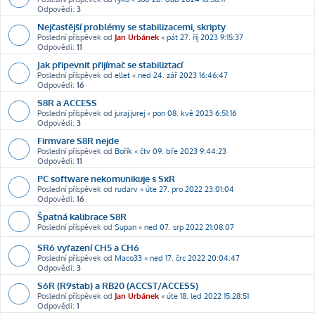
Odpovědi:
3
Nejčastější problémy se stabilizacemi, skripty
Poslední příspěvek od
Jan Urbánek
«
pát 27. říj 2023 9:15:37
Odpovědi:
11
Jak připevnit přijímač se stabiliztací
Poslední příspěvek od
ellet
«
ned 24. zář 2023 16:46:47
Odpovědi:
16
S8R a ACCESS
Poslední příspěvek od
juraj.jurej
«
pon 08. kvě 2023 6:51:16
Odpovědi:
3
Firmvare S8R nejde
Poslední příspěvek od
Bořík
«
čtv 09. bře 2023 9:44:23
Odpovědi:
11
PC software nekomunikuje s SxR
Poslední příspěvek od
rudarv
«
úte 27. pro 2022 23:01:04
Odpovědi:
16
Špatná kalibrace S8R
Poslední příspěvek od
Supan
«
ned 07. srp 2022 21:08:07
SR6 vyřazení CH5 a CH6
Poslední příspěvek od
Maco33
«
ned 17. črc 2022 20:04:47
Odpovědi:
3
S6R (R9stab) a RB20 (ACCST/ACCESS)
Poslední příspěvek od
Jan Urbánek
«
úte 18. led 2022 15:28:51
Odpovědi:
1