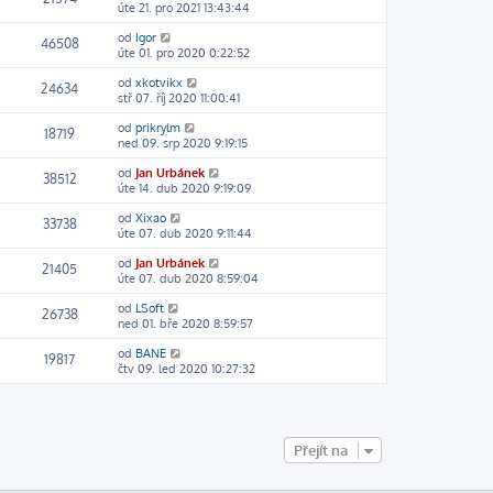
úte 21. pro 2021 13:43:44
od
Igor
46508
úte 01. pro 2020 0:22:52
od
xkotvikx
24634
stř 07. říj 2020 11:00:41
od
prikrylm
18719
ned 09. srp 2020 9:19:15
od
Jan Urbánek
38512
úte 14. dub 2020 9:19:09
od
Xixao
33738
úte 07. dub 2020 9:11:44
od
Jan Urbánek
21405
úte 07. dub 2020 8:59:04
od
LSoft
26738
ned 01. bře 2020 8:59:57
od
BANE
19817
čtv 09. led 2020 10:27:32
Přejít na