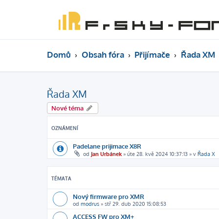
Domů
Obsah fóra
Přijímače
Řada XM
Řada XM
Nové téma
OZNÁMENÍ
Padelane prijimace X8R
od
Jan Urbánek
»
úte 28. kvě 2024 10:37:13
» v
Řada X
TÉMATA
Nový firmware pro XMR
od
modrus
»
stř 29. dub 2020 15:08:53
ACCESS FW pro XM+