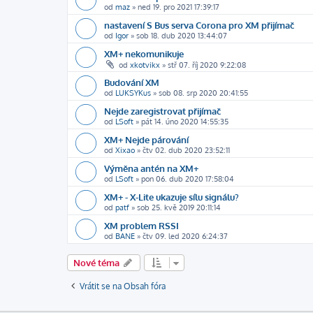
od
maz
»
ned 19. pro 2021 17:39:17
nastavení S Bus serva Corona pro XM přijímač
od
Igor
»
sob 18. dub 2020 13:44:07
XM+ nekomunikuje
od
xkotvikx
»
stř 07. říj 2020 9:22:08
Budování XM
od
LUKSYKus
»
sob 08. srp 2020 20:41:55
Nejde zaregistrovat přijímač
od
LSoft
»
pát 14. úno 2020 14:55:35
XM+ Nejde párování
od
Xixao
»
čtv 02. dub 2020 23:52:11
Výměna antén na XM+
od
LSoft
»
pon 06. dub 2020 17:58:04
XM+ - X-Lite ukazuje sílu signálu?
od
patf
»
sob 25. kvě 2019 20:11:14
XM problem RSSI
od
BANE
»
čtv 09. led 2020 6:24:37
Nové téma
Vrátit se na Obsah fóra