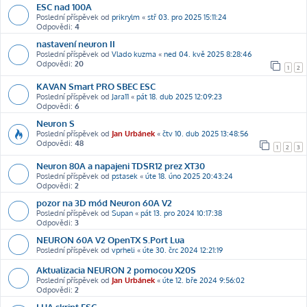
ESC nad 100A
Poslední příspěvek od
prikrylm
«
stř 03. pro 2025 15:11:24
Odpovědi:
4
nastavení neuron II
Poslední příspěvek od
Vlado kuzma
«
ned 04. kvě 2025 8:28:46
Odpovědi:
20
1
2
KAVAN Smart PRO SBEC ESC
Poslední příspěvek od
Jara11
«
pát 18. dub 2025 12:09:23
Odpovědi:
6
Neuron S
Poslední příspěvek od
Jan Urbánek
«
čtv 10. dub 2025 13:48:56
Odpovědi:
48
1
2
3
Neuron 80A a napajeni TDSR12 prez XT30
Poslední příspěvek od
pstasek
«
úte 18. úno 2025 20:43:24
Odpovědi:
2
pozor na 3D mód Neuron 60A V2
Poslední příspěvek od
Supan
«
pát 13. pro 2024 10:17:38
Odpovědi:
3
NEURON 60A V2 OpenTX S.Port Lua
Poslední příspěvek od
vprheli
«
úte 30. črc 2024 12:21:19
Aktualizacia NEURON 2 pomocou X20S
Poslední příspěvek od
Jan Urbánek
«
úte 12. bře 2024 9:56:02
Odpovědi:
2
LUA skript ESC