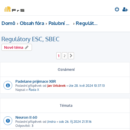
Domů
Obsah fóra
Palubní elektronika
Regulátory ESC, SBEC
Regulátory ESC, SBEC
Nové téma
1
2
Další
Oznámení
Padelane prijimace X8R
Poslední příspěvek od
Jan Urbánek
«
úte 28. kvě 2024 10:37:13
Napsal v
Řada X
Témata
Neuron II 60
Poslední příspěvek od
Jindra
«
sob 26. říj 2024 21:31:16
Odpovědi:
3