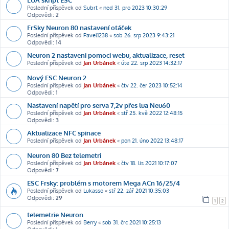
Poslední příspěvek od
Subrt
«
ned 31. pro 2023 10:30:29
Odpovědi:
2
FrSky Neuron 80 nastavení otáček
Poslední příspěvek od
Pavel1238
«
sob 26. srp 2023 9:43:21
Odpovědi:
14
Neuron 2 nastaveni pomoci webu, aktualizace, reset
Poslední příspěvek od
Jan Urbánek
«
úte 22. srp 2023 14:32:17
Nový ESC Neuron 2
Poslední příspěvek od
Jan Urbánek
«
čtv 22. čer 2023 10:52:14
Odpovědi:
1
Nastavení napětí pro serva 7,2v přes lua Neu60
Poslední příspěvek od
Jan Urbánek
«
stř 25. kvě 2022 12:48:15
Odpovědi:
3
Aktualizace NFC spinace
Poslední příspěvek od
Jan Urbánek
«
pon 21. úno 2022 13:48:17
Neuron 80 Bez telemetri
Poslední příspěvek od
Jan Urbánek
«
čtv 18. lis 2021 10:17:07
Odpovědi:
7
ESC Frsky: problém s motorem Mega ACn 16/25/4
Poslední příspěvek od
Lukasso
«
stř 22. zář 2021 10:35:03
Odpovědi:
29
1
2
telemetrie Neuron
Poslední příspěvek od
Berry
«
sob 31. črc 2021 10:25:13