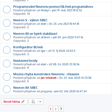
Odpovědi:
1
Programování Neuronu pomocí BLHeli programátoru
Poslední příspěvek od
Modyn
«
pon 19. dub 2021 18:12:52
Odpovědi:
13
Neuron S - výkon SBEC
Poslední příspěvek od
ellet
«
čtv 25. úno 2021 18:44:18
Odpovědi:
2
Neuron 80 se Spirit stabilizací
Poslední příspěvek od
ok5kwt
«
pát 04. pro 2020 11:47:16
Odpovědi:
2
Konfigurátor BLheli
Poslední příspěvek od
Igor
«
stř 21. říj 2020 23:02:11
Odpovědi:
3
Nastavení brzdy
Poslední příspěvek od
ellet
«
stř 08. črc 2020 23:30:16
Odpovědi:
9
Mozna chyba konstrukce Neuronu - chlazeni
Poslední příspěvek od
Jan Urbánek
«
čtv 23. dub 2020 14:23:58
Odpovědi:
5
Neuron 8A SBEC
Poslední příspěvek od
juraj.jurej
«
pon 02. bře 2020 16:47:24
Nové téma
1
2
Další