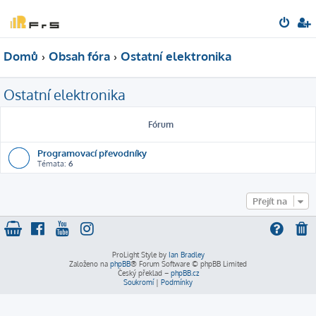
Domů
Obsah fóra
Ostatní elektronika
Ostatní elektronika
Fórum
Programovací převodníky
Témata:
6
Přejít na
ProLight Style by
Ian Bradley
Založeno na
phpBB
® Forum Software © phpBB Limited
Český překlad –
phpBB.cz
Soukromí
|
Podmínky