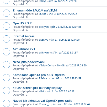
Poslední příspěvek od
Rady4
«
úte 26. zář 2023 21:41:10
Odpovědi:
3
Zmena módu S,V,K,M na V,K,M
Poslední příspěvek od
Duško
«
úte 13. čer 2023 9:26:02
Odpovědi:
8
OpenTX 2.3.15
Poslední příspěvek od
prikrylm
«
pát 05. kvě 2023 12:04:16
Odpovědi:
6
Internal Access
Poslední příspěvek od
ok5kwt
«
čtv 27. dub 2023 12:09:19
Odpovědi:
1
Aktualizace X9 E
Poslední příspěvek od
prikrylm
«
stř 14. zář 2022 8:31:57
Odpovědi:
1
Něco jako poděkování
Poslední příspěvek od
Václav Cerha
«
čtv 08. zář 2022 17:08:50
Odpovědi:
4
Kompilace OpenTX pro X10s Express
Poslední příspěvek od
ZS-Man
«
ned 07. srp 2022 21:43:59
Odpovědi:
6
Splash screen pro barevný display
Poslední příspěvek od
ellet
«
sob 11. čer 2022 8:40:12
Odpovědi:
2
Navod jak aktualizovat OpenTX pres radio
Poslední příspěvek od
Roman_rc.pilot
«
úte 05. dub 2022 21:27:42