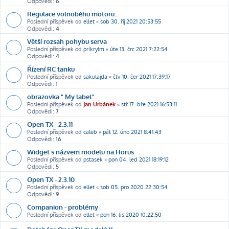
Odpovědi:
6
Regulace volnoběhu motoru..
Poslední příspěvek od
ellet
«
sob 30. říj 2021 20:53:55
Odpovědi:
4
Větší rozsah pohybu serva
Poslední příspěvek od
prikrylm
«
úte 13. črc 2021 7:22:54
Odpovědi:
4
Řízení RC tanku
Poslední příspěvek od
sakulajda
«
čtv 10. čer 2021 17:39:17
Odpovědi:
1
obrazovka " My label"
Poslední příspěvek od
Jan Urbánek
«
stř 17. bře 2021 16:53:11
Odpovědi:
7
Open TX - 2.3.11
Poslední příspěvek od
caleb
«
pát 12. úno 2021 8:41:43
Odpovědi:
16
Widget s názvem modelu na Horus
Poslední příspěvek od
pstasek
«
pon 04. led 2021 18:19:12
Odpovědi:
5
Open TX - 2.3.10
Poslední příspěvek od
ellet
«
sob 05. pro 2020 22:30:54
Odpovědi:
9
Companion - problémy
Poslední příspěvek od
ellet
«
pon 16. lis 2020 10:22:50