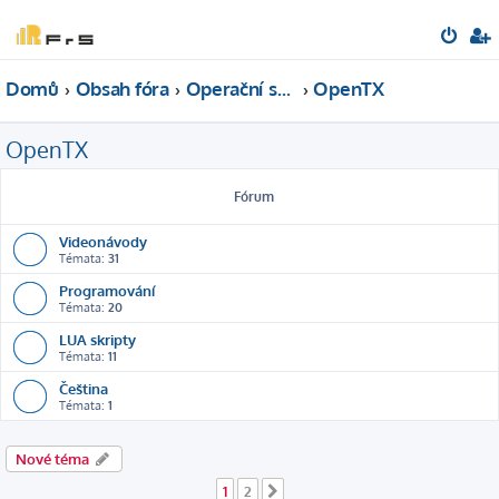
Domů
Obsah fóra
Operační systémy
OpenTX
OpenTX
Fórum
Videonávody
Témata:
31
Programování
Témata:
20
LUA skripty
Témata:
11
Čeština
Témata:
1
Nové téma
1
2
Další