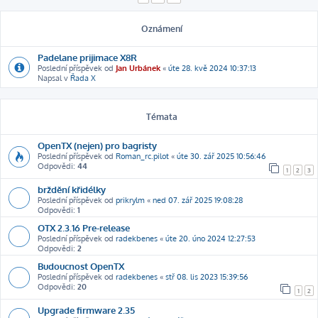
Oznámení
Padelane prijimace X8R
Poslední příspěvek od
Jan Urbánek
«
úte 28. kvě 2024 10:37:13
Napsal v
Řada X
Témata
OpenTX (nejen) pro bagristy
Poslední příspěvek od
Roman_rc.pilot
«
úte 30. zář 2025 10:56:46
Odpovědi:
44
1
2
3
brždění křidélky
Poslední příspěvek od
prikrylm
«
ned 07. zář 2025 19:08:28
Odpovědi:
1
OTX 2.3.16 Pre-release
Poslední příspěvek od
radekbenes
«
úte 20. úno 2024 12:27:53
Odpovědi:
2
Budoucnost OpenTX
Poslední příspěvek od
radekbenes
«
stř 08. lis 2023 15:39:56
Odpovědi:
20
1
2
Upgrade firmware 2.35