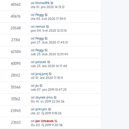
od
Michal1PA
40562
úte 01. pro 2020 14:13:12
od
Peggy
40676
úte 05. kvě 2020 17:59:11
od
nemox
20548
pon 04. kvě 2020 12:13:14
od
Peggy
27314
pon 27. dub 2020 17:45:31
od
Peggy
42504
sob 25. dub 2020 12:01:45
od
pstasek
40095
sob 25. led 2020 14:17:48
od
juraj.jurej
28512
stř 01. led 2020 17:10:11
od
jio
35566
sob 07. pro 2019 13:47:25
od
zbynek-jirka
33362
čtv 14. lis 2019 22:54:36
od
prikrylm
25943
úte 22. říj 2019 9:18:26
od
Jan Urbánek
23553
čtv 03. říj 2019 9:30:36