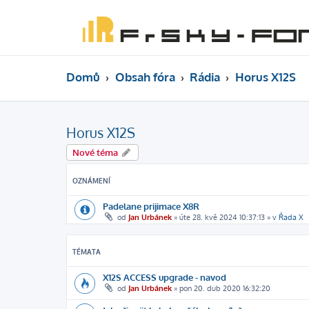
Domů
Obsah fóra
Rádia
Horus X12S
Horus X12S
Nové téma
OZNÁMENÍ
Padelane prijimace X8R
od
Jan Urbánek
»
úte 28. kvě 2024 10:37:13
» v
Řada X
TÉMATA
X12S ACCESS upgrade - navod
od
Jan Urbánek
»
pon 20. dub 2020 16:32:20