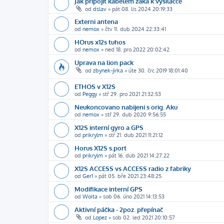
Jak připojit kabelem žáka k vysílačce
od
dslav
»
pát 08. lis 2024 20:19:33
Externi antena
od
nemox
»
čtv 11. dub 2024 22:33:41
HOrus x12s tuhos
od
nemox
»
ned 18. pro 2022 20:02:42
Uprava na lion pack
od
zbynek-jirka
»
úte 30. črc 2019 18:01:40
ETHOS v X12S
od
Peggy
»
stř 29. pro 2021 21:32:53
Neukoncovano nabijeni s orig. Aku
od
nemox
»
stř 29. dub 2020 9:56:55
X12S interní gyro a GPS
od
prikrylm
»
stř 21. dub 2021 11:21:12
Horus X12S s.port
od
prikrylm
»
pát 16. dub 2021 14:27:22
X12S ACCESS vs ACCESS radio z fabriky
od
Ger1
»
pát 05. bře 2021 23:48:25
Modifikace interní GPS
od
Woita
»
sob 06. úno 2021 14:13:53
Aktivní páčka - 2poz. přepínač
od
Lopez
»
sob 02. led 2021 20:10:57