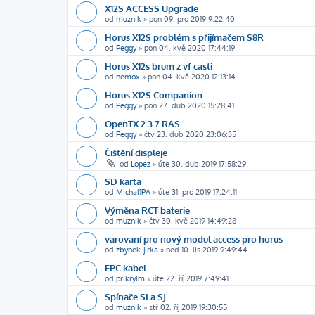
X12S ACCESS Upgrade
od
muznik
»
pon 09. pro 2019 9:22:40
Horus X12S problém s přijímačem S8R
od
Peggy
»
pon 04. kvě 2020 17:44:19
Horus X12s brum z vf casti
od
nemox
»
pon 04. kvě 2020 12:13:14
Horus X12S Companion
od
Peggy
»
pon 27. dub 2020 15:28:41
OpenTX 2.3.7 RAS
od
Peggy
»
čtv 23. dub 2020 23:06:35
Čištění displeje
od
Lopez
»
úte 30. dub 2019 17:58:29
SD karta
od
Michal1PA
»
úte 31. pro 2019 17:24:11
Výměna RCT baterie
od
muznik
»
čtv 30. kvě 2019 14:49:28
varovaní pro nový modul access pro horus
od
zbynek-jirka
»
ned 10. lis 2019 9:49:44
FPC kabel
od
prikrylm
»
úte 22. říj 2019 7:49:41
Spínače SI a SJ
od
muznik
»
stř 02. říj 2019 19:30:55