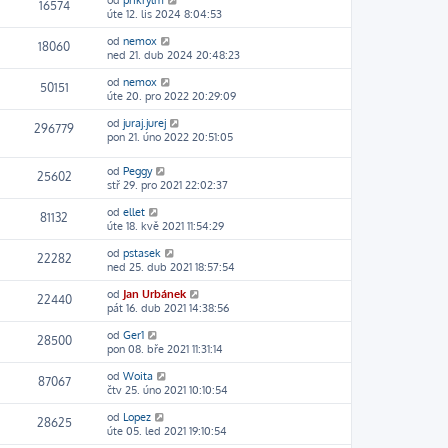
od
prikrylm
16574
úte 12. lis 2024 8:04:53
od
nemox
18060
ned 21. dub 2024 20:48:23
od
nemox
50151
úte 20. pro 2022 20:29:09
od
juraj.jurej
296779
pon 21. úno 2022 20:51:05
od
Peggy
25602
stř 29. pro 2021 22:02:37
od
ellet
81132
úte 18. kvě 2021 11:54:29
od
pstasek
22282
ned 25. dub 2021 18:57:54
od
Jan Urbánek
22440
pát 16. dub 2021 14:38:56
od
Ger1
28500
pon 08. bře 2021 11:31:14
od
Woita
87067
čtv 25. úno 2021 10:10:54
od
Lopez
28625
úte 05. led 2021 19:10:54