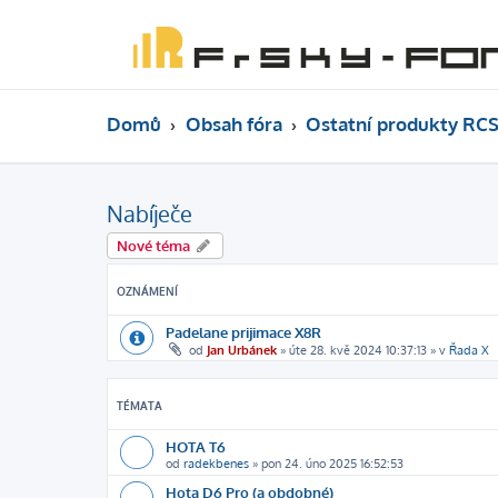
Domů
Obsah fóra
Ostatní produkty RCS
Nabíječe
Nové téma
OZNÁMENÍ
Padelane prijimace X8R
od
Jan Urbánek
»
úte 28. kvě 2024 10:37:13
» v
Řada X
TÉMATA
HOTA T6
od
radekbenes
»
pon 24. úno 2025 16:52:53
Hota D6 Pro (a obdobné)