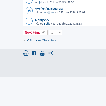
od
Jiri
»
sob 01. kvě 2021 10:58:30
Vybíjení (Discharge)
od
juraj.jurej
»
stř 25. bře 2020 9:25:09
Nabíječky
od
Bořík
»
pát 06. bře 2020 10:15:53
Nové téma
Vrátit se na Obsah fóra