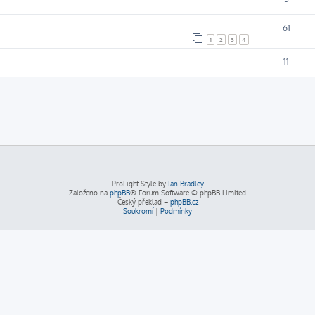
61
1
2
3
4
11
ProLight Style by
Ian Bradley
Založeno na
phpBB
® Forum Software © phpBB Limited
Český překlad –
phpBB.cz
Soukromí
|
Podmínky