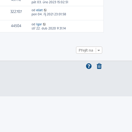
pát 03. úno 2023 15:02:51
od
ellet
322707
pon 04. říj 2021 23:01:58
od
Igor
44504
stř 22. dub 2020 9:31:14
Přejít na