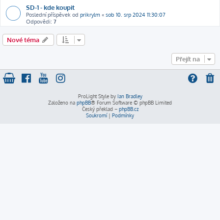
SD-1 - kde koupit
Poslední příspěvek od
prikrylm
«
sob 10. srp 2024 11:30:07
Odpovědi:
7
Nové téma
Přejít na
ProLight Style by
Ian Bradley
Založeno na
phpBB
® Forum Software © phpBB Limited
Český překlad –
phpBB.cz
Soukromí
|
Podmínky