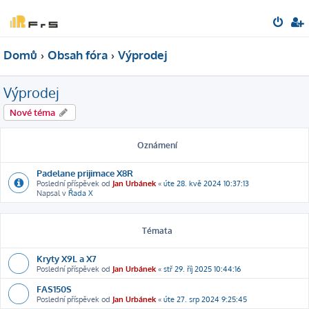
Domů
Obsah fóra
Výprodej
Výprodej
Nové téma
Oznámení
Padelane prijimace X8R
Poslední příspěvek od
Jan Urbánek
«
úte 28. kvě 2024 10:37:13
Napsal v
Řada X
Témata
Kryty X9L a X7
Poslední příspěvek od
Jan Urbánek
«
stř 29. říj 2025 10:44:16
FAS150S
Poslední příspěvek od
Jan Urbánek
«
úte 27. srp 2024 9:25:45