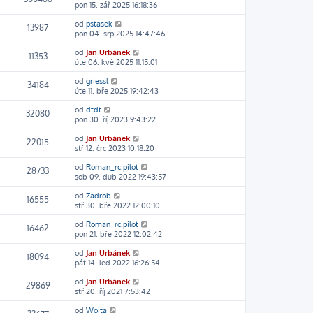
pon 15. zář 2025 16:18:36
od
pstasek
13987
pon 04. srp 2025 14:47:46
od
Jan Urbánek
11353
úte 06. kvě 2025 11:15:01
od
griessl
34184
úte 11. bře 2025 19:42:43
od
dtdt
32080
pon 30. říj 2023 9:43:22
od
Jan Urbánek
22015
stř 12. črc 2023 10:18:20
od
Roman_rc.pilot
28733
sob 09. dub 2022 19:43:57
od
Zadrob
16555
stř 30. bře 2022 12:00:10
od
Roman_rc.pilot
16462
pon 21. bře 2022 12:02:42
od
Jan Urbánek
18094
pát 14. led 2022 16:26:54
od
Jan Urbánek
29869
stř 20. říj 2021 7:53:42
od
Woita