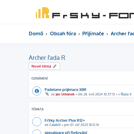
Domů
Obsah fóra
Přijímače
Archer řa
Archer řada R
Nové téma
OZNÁMENÍ
Padelane prijimace X8R
od
Jan Urbánek
»
úte 28. kvě 2024 10:37:13
» v
Řada X
TÉMATA
FrSky Archer Plus R12+
od
CalebIII
»
pon 01. zář 2025 18:12:14
signalizace při flešování