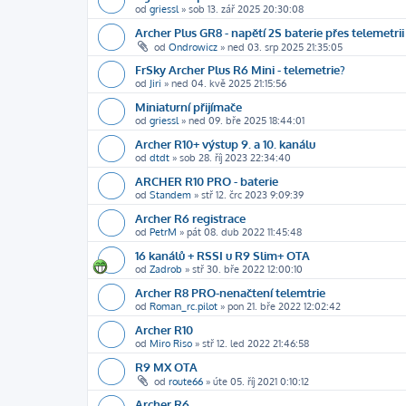
od
griessl
»
sob 13. zář 2025 20:30:08
Archer Plus GR8 - napětí 2S baterie přes telemetrii
od
Ondrowicz
»
ned 03. srp 2025 21:35:05
FrSky Archer Plus R6 Mini - telemetrie?
od
Jiri
»
ned 04. kvě 2025 21:15:56
Miniaturní přijímače
od
griessl
»
ned 09. bře 2025 18:44:01
Archer R10+ výstup 9. a 10. kanálu
od
dtdt
»
sob 28. říj 2023 22:34:40
ARCHER R10 PRO - baterie
od
Standem
»
stř 12. črc 2023 9:09:39
Archer R6 registrace
od
PetrM
»
pát 08. dub 2022 11:45:48
16 kanálů + RSSI u R9 Slim+ OTA
od
Zadrob
»
stř 30. bře 2022 12:00:10
Archer R8 PRO-nenačtení telemtrie
od
Roman_rc.pilot
»
pon 21. bře 2022 12:02:42
Archer R10
od
Miro Riso
»
stř 12. led 2022 21:46:58
R9 MX OTA
od
route66
»
úte 05. říj 2021 0:10:12
Archer R6