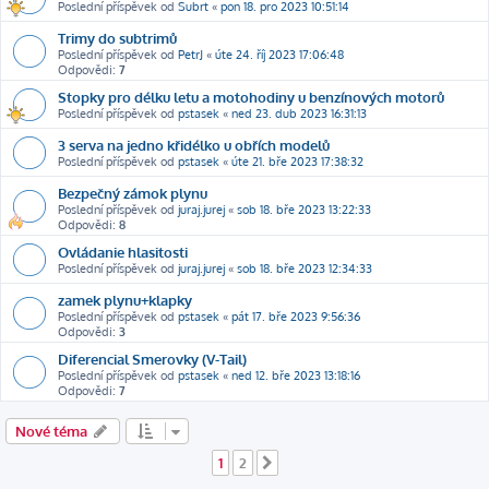
Poslední příspěvek od
Subrt
«
pon 18. pro 2023 10:51:14
Trimy do subtrimů
Poslední příspěvek od
PetrJ
«
úte 24. říj 2023 17:06:48
Odpovědi:
7
Stopky pro délku letu a motohodiny u benzínových motorů
Poslední příspěvek od
pstasek
«
ned 23. dub 2023 16:31:13
3 serva na jedno křidélko u obřích modelů
Poslední příspěvek od
pstasek
«
úte 21. bře 2023 17:38:32
Bezpečný zámok plynu
Poslední příspěvek od
juraj.jurej
«
sob 18. bře 2023 13:22:33
Odpovědi:
8
Ovládanie hlasitosti
Poslední příspěvek od
juraj.jurej
«
sob 18. bře 2023 12:34:33
zamek plynu+klapky
Poslední příspěvek od
pstasek
«
pát 17. bře 2023 9:56:36
Odpovědi:
3
Diferencial Smerovky (V-Tail)
Poslední příspěvek od
pstasek
«
ned 12. bře 2023 13:18:16
Odpovědi:
7
Nové téma
1
2
Další