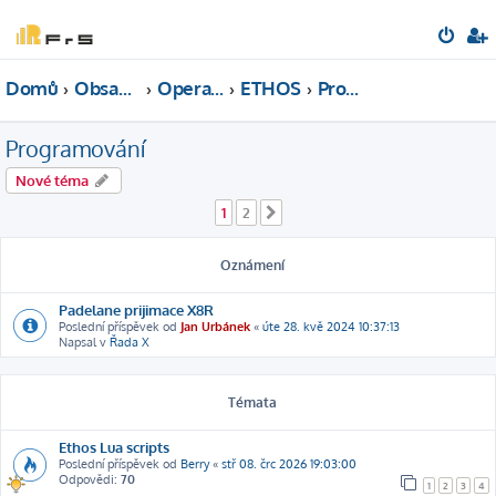
Domů
Obsah fóra
Operační systémy
ETHOS
Programování
Programování
Nové téma
1
2
Další
Oznámení
Padelane prijimace X8R
Poslední příspěvek od
Jan Urbánek
«
úte 28. kvě 2024 10:37:13
Napsal v
Řada X
Témata
Ethos Lua scripts
Poslední příspěvek od
Berry
«
stř 08. črc 2026 19:03:00
Odpovědi:
70
1
2
3
4