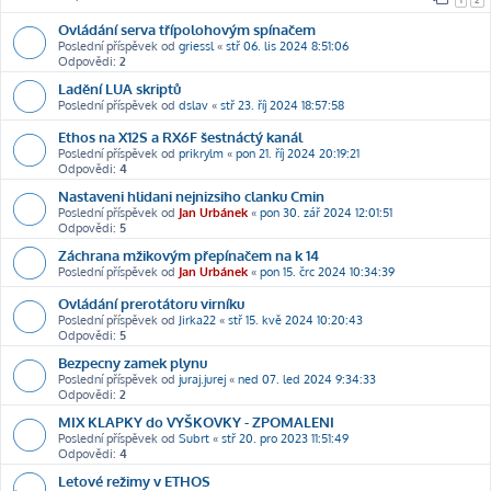
Ovládání serva třípolohovým spínačem
Poslední příspěvek od
griessl
«
stř 06. lis 2024 8:51:06
Odpovědi:
2
Ladění LUA skriptů
Poslední příspěvek od
dslav
«
stř 23. říj 2024 18:57:58
Ethos na X12S a RX6F šestnáctý kanál
Poslední příspěvek od
prikrylm
«
pon 21. říj 2024 20:19:21
Odpovědi:
4
Nastaveni hlidani nejnizsiho clanku Cmin
Poslední příspěvek od
Jan Urbánek
«
pon 30. zář 2024 12:01:51
Odpovědi:
5
Záchrana mžikovým přepínačem na k 14
Poslední příspěvek od
Jan Urbánek
«
pon 15. črc 2024 10:34:39
Ovládání prerotátoru virníku
Poslední příspěvek od
Jirka22
«
stř 15. kvě 2024 10:20:43
Odpovědi:
5
Bezpecny zamek plynu
Poslední příspěvek od
juraj.jurej
«
ned 07. led 2024 9:34:33
Odpovědi:
2
MIX KLAPKY do VYŠKOVKY - ZPOMALENI
Poslední příspěvek od
Subrt
«
stř 20. pro 2023 11:51:49
Odpovědi:
4
Letové režimy v ETHOS