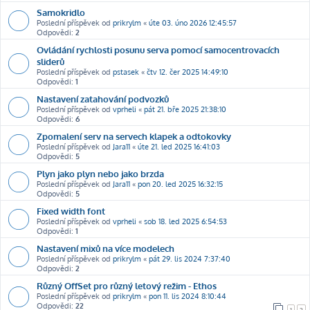
Samokridlo
Poslední příspěvek od
prikrylm
«
úte 03. úno 2026 12:45:57
Odpovědi:
2
Ovládání rychlosti posunu serva pomocí samocentrovacích
sliderů
Poslední příspěvek od
pstasek
«
čtv 12. čer 2025 14:49:10
Odpovědi:
1
Nastavení zatahování podvozků
Poslední příspěvek od
vprheli
«
pát 21. bře 2025 21:38:10
Odpovědi:
6
Zpomalení serv na servech klapek a odtokovky
Poslední příspěvek od
Jara11
«
úte 21. led 2025 16:41:03
Odpovědi:
5
Plyn jako plyn nebo jako brzda
Poslední příspěvek od
Jara11
«
pon 20. led 2025 16:32:15
Odpovědi:
5
Fixed width font
Poslední příspěvek od
vprheli
«
sob 18. led 2025 6:54:53
Odpovědi:
1
Nastavení mixů na více modelech
Poslední příspěvek od
prikrylm
«
pát 29. lis 2024 7:37:40
Odpovědi:
2
Různý OffSet pro různý letový režim - Ethos
Poslední příspěvek od
prikrylm
«
pon 11. lis 2024 8:10:44
Odpovědi:
22
1
2