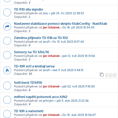
Odpovědi:
3
TD R10 síla signálu
Poslední příspěvek od
Jasu
«
pát 25. črc 2025 22:38:53
Odpovědi:
2
Nastaveni stabilizace pomoci skriptu StabConfig - NastStab
Poslední příspěvek od
Jan Urbánek
«
čtv 18. zář 2025 10:54:05
Odpovědi:
3
Záměna příjmače TD R18 za TD R12
Poslední příspěvek od
Jara11
«
čtv 15. kvě 2025 8:57:40
Odpovědi:
8
Sensory na TD SR6/10
Poslední příspěvek od
Jan Urbánek
«
pon 12. kvě 2025 10:31:06
Odpovědi:
3
TD-10R vrčí a kmitají serva
Poslední příspěvek od
Jara11
«
ned 11. kvě 2025 11:48:15
Odpovědi:
43
1
2
3
Selfcheck TDSR10
Poslední příspěvek od
Jan Urbánek
«
pát 02. kvě 2025 9:10:00
Odpovědi:
8
měření napětí pohonné accu AIN2
Poslední příspěvek od
prikrylm
«
pát 11. dub 2025 21:22:56
Odpovědi:
9
TD 10R a variometr
Poslední příspěvek od
Jan Urbánek
«
čtv 10. dub 2025 10:06:07