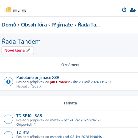
Domů
Obsah fóra
Přijímače
Řada Tandem
Řada Tandem
Nové téma
Oznámení
Padelane prijimace X8R
Poslední příspěvek od
Jan Urbánek
«
úte 28. kvě 2024 10:37:13
Napsal v
Řada X
Témata
TD SR10 - SAS
Poslední příspěvek od
mezek
«
pát 24. črc 2026 16:16:58
Odpovědi:
4
TD R18
Poslední příspěvek od
pstasek
«
stř 08. črc 2026 14:06:16