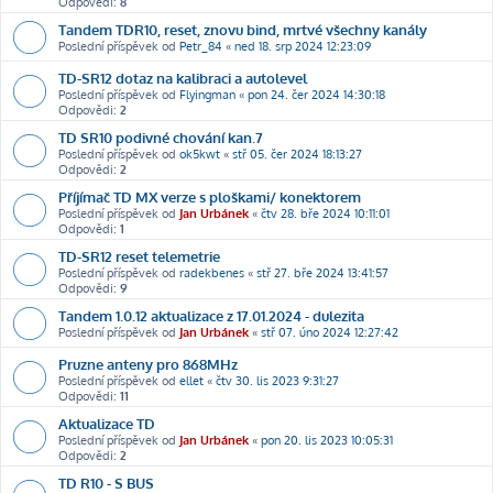
Odpovědi:
8
Tandem TDR10, reset, znovu bind, mrtvé všechny kanály
Poslední příspěvek od
Petr_84
«
ned 18. srp 2024 12:23:09
TD-SR12 dotaz na kalibraci a autolevel
Poslední příspěvek od
Flyingman
«
pon 24. čer 2024 14:30:18
Odpovědi:
2
TD SR10 podivné chování kan.7
Poslední příspěvek od
ok5kwt
«
stř 05. čer 2024 18:13:27
Odpovědi:
2
Příjímač TD MX verze s ploškami/ konektorem
Poslední příspěvek od
Jan Urbánek
«
čtv 28. bře 2024 10:11:01
Odpovědi:
1
TD-SR12 reset telemetrie
Poslední příspěvek od
radekbenes
«
stř 27. bře 2024 13:41:57
Odpovědi:
9
Tandem 1.0.12 aktualizace z 17.01.2024 - dulezita
Poslední příspěvek od
Jan Urbánek
«
stř 07. úno 2024 12:27:42
Pruzne anteny pro 868MHz
Poslední příspěvek od
ellet
«
čtv 30. lis 2023 9:31:27
Odpovědi:
11
Aktualizace TD
Poslední příspěvek od
Jan Urbánek
«
pon 20. lis 2023 10:05:31
Odpovědi:
2
TD R10 - S BUS