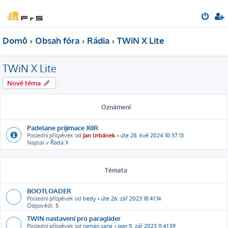
Domů
Obsah fóra
Rádia
TWiN X Lite
TWiN X Lite
Nové téma
Oznámení
Padelane prijimace X8R
Poslední příspěvek od
Jan Urbánek
«
úte 28. kvě 2024 10:37:13
Napsal v
Řada X
Témata
BOOTLOADER
Poslední příspěvek od
bedy
«
úte 26. zář 2023 18:41:14
Odpovědi:
5
TWIN nastavení pro paraglider
Poslední příspěvek od
roman.sana
«
pon 11. zář 2023 11:41:59