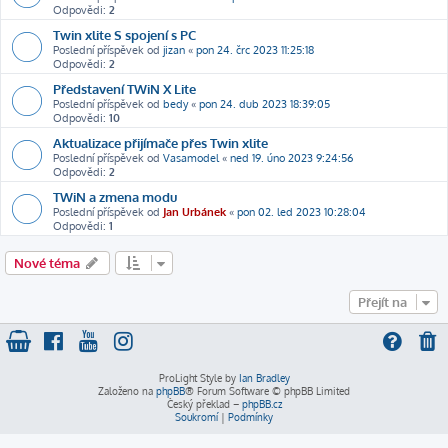
Odpovědi:
2
Twin xlite S spojení s PC
Poslední příspěvek od
jizan
«
pon 24. črc 2023 11:25:18
Odpovědi:
2
Představení TWiN X Lite
Poslední příspěvek od
bedy
«
pon 24. dub 2023 18:39:05
Odpovědi:
10
Aktualizace přijímače přes Twin xlite
Poslední příspěvek od
Vasamodel
«
ned 19. úno 2023 9:24:56
Odpovědi:
2
TWiN a zmena modu
Poslední příspěvek od
Jan Urbánek
«
pon 02. led 2023 10:28:04
Odpovědi:
1
Nové téma
Přejít na
ProLight Style by
Ian Bradley
Založeno na
phpBB
® Forum Software © phpBB Limited
Český překlad –
phpBB.cz
Soukromí
|
Podmínky