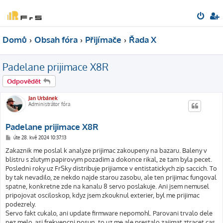
Domů
Obsah fóra
Přijímače
Řada X
Padelane prijimace X8R
Odpovědět
Jan Urbánek
Administrátor fóra
Padelane prijimace X8R
P
úte 28. kvě 2024 10:37:13
ř
í
Zakaznik me poslal k analyze prijimac zakoupeny na bazaru. Baleny v
s
blistru s zlutym papirovym pozadim a dokonce rikal, ze tam byla pecet.
p
ě
Posledni roky uz FrSky distribuje prijiamce v entistatickych zip saccich. To
v
by tak nevadilo, ze nekdo najde starou zasobu, ale ten prijimac fungoval
e
k
spatne, konkretne zde na kanalu 8 servo poslakuje. Ani jsem nemusel
pripojovat osciloskop, kdyz jsem zkouknul exterier, byl me prijimac
podezrely.
Servo fakt cukalo, ani update firmware nepomohl. Parovani trvalo dele
nez melo, asi frekvencni posun, to uz me ale prestalo zajimat ztracet cas