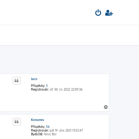
laco
Příspěvky:
3
Registrován:
stř 30. lis 2022 22:09:36
N
a
h
Kenumis
o
r
Příspěvky:
56
u
Registrován:
pát 19. úno 2021 13:52:47
Bydliště:
Nový Bor