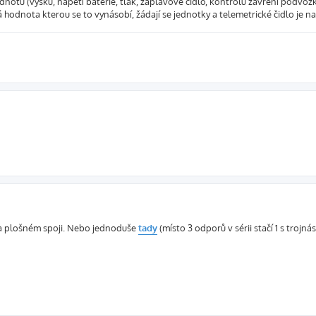
dnotu (výšku, napětí baterie, tlak, záplavové čidlo, kontrolu zavření podvozku.
 hodnota kterou se to vynásobí, žádají se jednotky a telemetrické čidlo je na
a plošném spoji. Nebo jednoduše
tady
(místo 3 odporů v sérii stačí 1 s trojn