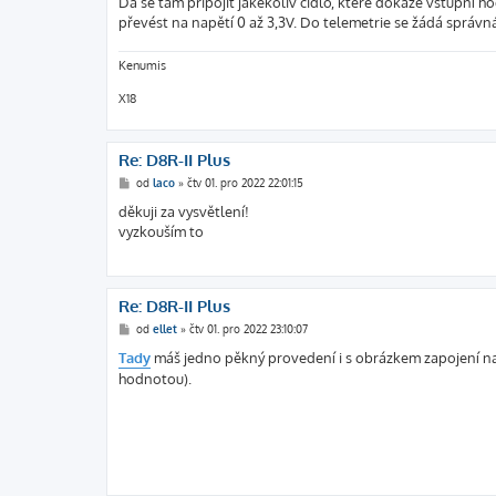
Dá se tam připojit jakékoliv čidlo, které dokáže vstupní ho
převést na napětí 0 až 3,3V. Do telemetrie se žádá správná
Kenumis
X18
Re: D8R-II Plus
P
od
laco
»
čtv 01. pro 2022 22:01:15
ř
í
děkuji za vysvětlení!
s
vyzkouším to
p
ě
v
e
k
Re: D8R-II Plus
P
od
ellet
»
čtv 01. pro 2022 23:10:07
ř
í
Tady
máš jedno pěkný provedení i s obrázkem zapojení n
s
hodnotou).
p
ě
v
e
k