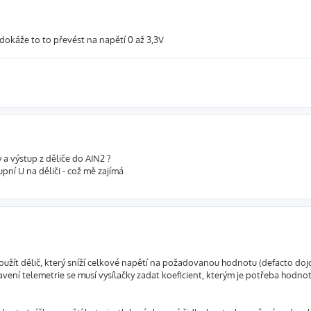
 dokáže to to převést na napětí 0 až 3,3V
 a výstup z děliče do AIN2 ?
upní U na děliči - což mě zajímá
oužít dělič, který sníží celkové napětí na požadovanou hodnotu (defacto doj
ení telemetrie se musí vysílačky zadat koeficient, kterým je potřeba hodnot