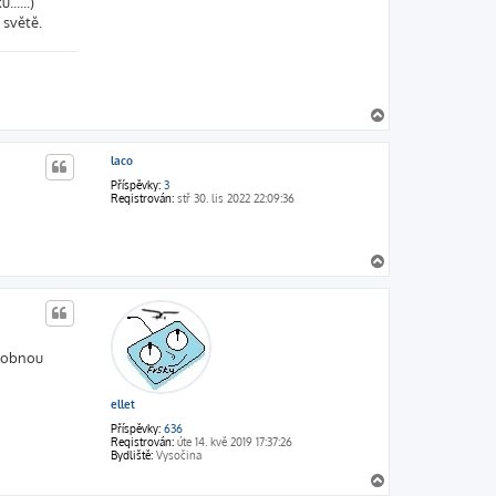
.....)
 světě.
N
a
h
laco
o
r
Příspěvky:
3
u
Registrován:
stř 30. lis 2022 22:09:36
N
a
h
o
r
u
ásobnou
ellet
Příspěvky:
636
Registrován:
úte 14. kvě 2019 17:37:26
Bydliště:
Vysočina
N