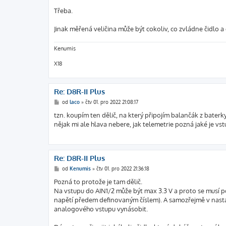
p
ě
Třeba.
v
e
k
Jinak měřená veličina může být cokoliv, co zvládne čidlo a
Kenumis
X18
Re: D8R-II Plus
P
od
laco
»
čtv 01. pro 2022 21:08:17
ř
í
tzn. koupím ten dělič, na který připojím balančák z baterky
s
nějak mi ale hlava nebere, jak telemetrie pozná jaké je vst
p
ě
v
e
k
Re: D8R-II Plus
P
od
Kenumis
»
čtv 01. pro 2022 21:36:18
ř
í
Pozná to protože je tam dělič.
s
Na vstupu do AIN1/2 může být max 3.3 V a proto se musí p
p
ě
napětí předem definovaným číslem). A samozřejmě v nastav
v
analogového vstupu vynásobit.
e
k