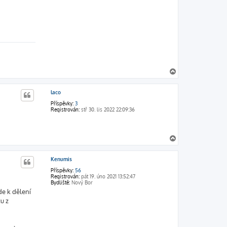
N
a
h
laco
o
r
Příspěvky:
3
u
Registrován:
stř 30. lis 2022 22:09:36
N
a
h
Kenumis
o
r
Příspěvky:
56
u
Registrován:
pát 19. úno 2021 13:52:47
Bydliště:
Nový Bor
de k dělení
u z