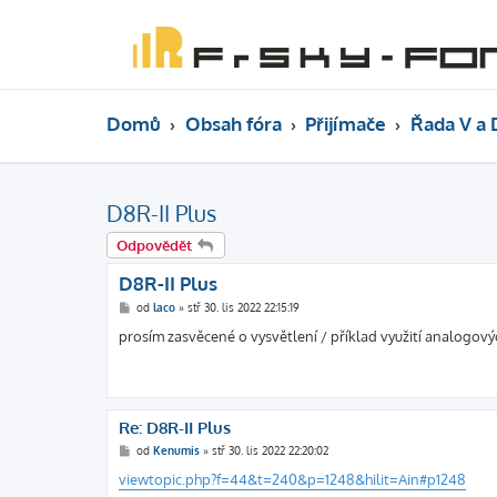
Domů
Obsah fóra
Přijímače
Řada V a 
D8R-II Plus
Odpovědět
D8R-II Plus
P
od
laco
»
stř 30. lis 2022 22:15:19
ř
í
prosím zasvěcené o vysvětlení / příklad využití analogový
s
p
ě
v
e
k
Re: D8R-II Plus
P
od
Kenumis
»
stř 30. lis 2022 22:20:02
ř
í
viewtopic.php?f=44&t=240&p=1248&hilit=Ain#p1248
s