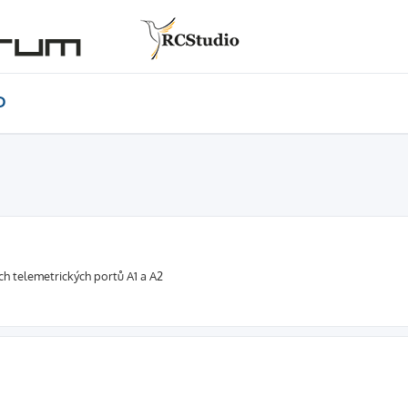
D
ch telemetrických portů A1 a A2