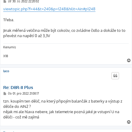
P
stř 30. lis 2022 22:20:02
ř
í
viewtopic.php?f=44&t=240&p=1248&hilit=Ain#p1248
s
p
ě
Třeba.
v
e
k
Jinak měřená veličina může být cokoliv, co zvládne čidlo a dokáže to to
převést na napětí 0 až 3,3V
Kenumis
X18
laco
Re: D8R-II Plus
P
čtv 01. pro 2022 21:08:17
ř
í
tzn. koupím ten dělič, na který připojím balančák z baterky a výstup z
s
děliče do AIN2 ?
p
ě
nějak mi ale hlava nebere, jak telemetrie pozná jaké je vstupní U na
v
děliči - což mě zajímá
e
k