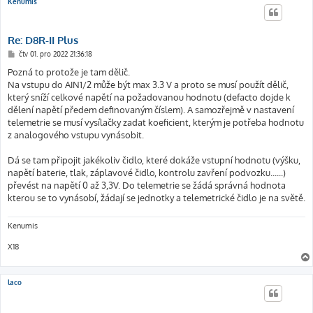
Kenumis
Re: D8R-II Plus
P
čtv 01. pro 2022 21:36:18
ř
í
Pozná to protože je tam dělič.
s
Na vstupu do AIN1/2 může být max 3.3 V a proto se musí použít dělič,
p
ě
který sníží celkové napětí na požadovanou hodnotu (defacto dojde k
v
dělení napětí předem definovaným číslem). A samozřejmě v nastavení
e
k
telemetrie se musí vysílačky zadat koeficient, kterým je potřeba hodnotu
z analogového vstupu vynásobit.
Dá se tam připojit jakékoliv čidlo, které dokáže vstupní hodnotu (výšku,
napětí baterie, tlak, záplavové čidlo, kontrolu zavření podvozku......)
převést na napětí 0 až 3,3V. Do telemetrie se žádá správná hodnota
kterou se to vynásobí, žádají se jednotky a telemetrické čidlo je na světě.
Kenumis
X18
laco