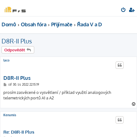
Domů
Obsah fóra
Přijímače
Řada V a D
D8R-II Plus
Odpovědět
laco
D8R-II Plus
P
stř 30. lis 2022 22:15:19
ř
í
prosím zasvěcené o vysvětlení / příklad využití analogových
s
telemetrických portů A1 a A2
p
ě
v
e
k
Kenumis
Re: D8R-II Plus