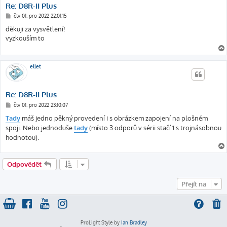
Re: D8R-II Plus
P
čtv 01. pro 2022 22:01:15
ř
í
děkuji za vysvětlení!
s
vyzkouším to
p
ě
v
e
k
ellet
Re: D8R-II Plus
P
čtv 01. pro 2022 23:10:07
ř
í
Tady
máš jedno pěkný provedení i s obrázkem zapojení na plošném
s
spoji. Nebo jednoduše
tady
(místo 3 odporů v sérii stačí 1 s trojnásobnou
p
ě
hodnotou).
v
e
k
Odpovědět
Přejít na
ProLight Style by
Ian Bradley