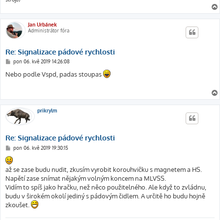
Jan Urbánek
Administrátor fóra
Re: Signalizace pádové rychlosti
P
pon 06. kvě 2019 14:26:08
ř
í
Nebo podle Vspd, padas stoupas
s
p
ě
v
e
k
prikrylm
Re: Signalizace pádové rychlosti
P
pon 06. kvě 2019 19:30:15
ř
í
s
až se zase budu nudit, zkusím vyrobit korouhvičku s magnetem a HS.
p
ě
Napětí zase snímat nějakým volným koncem na MLVSS.
v
Vidím to spíš jako hračku, než něco použitelného. Ale když to zvládnu,
e
k
budu v širokém okolí jediný s pádovým čidlem. A určitě ho budu hojně
zkoušet.