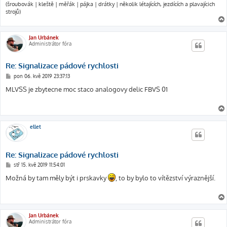
(šroubovák | kleště | měřák | pájka | drátky | několik létajících, jezdících a plavajícich
strojů)
Jan Urbánek
Administrátor fóra
Re: Signalizace pádové rychlosti
P
pon 06. kvě 2019 23:37:13
ř
í
MLVSS je zbytecne moc staco analogovy delic FBVS 01
s
p
ě
v
e
k
ellet
Re: Signalizace pádové rychlosti
P
stř 15. kvě 2019 11:54:01
ř
í
Možná by tam měly být i prskavky
, to by bylo to vítězství výraznější.
s
p
ě
v
e
k
Jan Urbánek
Administrátor fóra