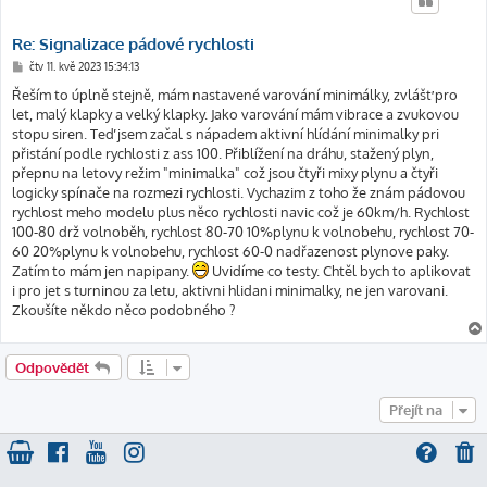
Re: Signalizace pádové rychlosti
P
čtv 11. kvě 2023 15:34:13
ř
í
Řeším to úplně stejně, mám nastavené varování minimálky, zvlášť pro
s
let, malý klapky a velký klapky. Jako varování mám vibrace a zvukovou
p
ě
stopu siren. Teď jsem začal s nápadem aktivní hlídání minimalky pri
v
přistání podle rychlosti z ass 100. Přiblížení na dráhu, stažený plyn,
e
k
přepnu na letovy režim "minimalka" což jsou čtyři mixy plynu a čtyři
logicky spínače na rozmezi rychlosti. Vychazim z toho že znám pádovou
rychlost meho modelu plus něco rychlosti navic což je 60km/h. Rychlost
100-80 drž volnoběh, rychlost 80-70 10%plynu k volnobehu, rychlost 70-
60 20%plynu k volnobehu, rychlost 60-0 nadřazenost plynove paky.
Zatím to mám jen napipany.
Uvidíme co testy. Chtěl bych to aplikovat
i pro jet s turninou za letu, aktivni hlidani minimalky, ne jen varovani.
Zkoušíte někdo něco podobného ?
Odpovědět
Přejít na