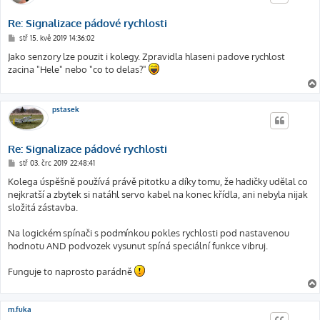
Re: Signalizace pádové rychlosti
P
stř 15. kvě 2019 14:36:02
ř
í
Jako senzory lze pouzit i kolegy. Zpravidla hlaseni padove rychlost
s
zacina "Hele" nebo "co to delas?"
p
ě
v
e
k
pstasek
Re: Signalizace pádové rychlosti
P
stř 03. črc 2019 22:48:41
ř
í
Kolega úspěšně používá právě pitotku a díky tomu, že hadičky udělal co
s
nejkratší a zbytek si natáhl servo kabel na konec křídla, ani nebyla nijak
p
ě
složitá zástavba.
v
e
k
Na logickém spínači s podmínkou pokles rychlosti pod nastavenou
hodnotu AND podvozek vysunut spíná speciální funkce vibruj.
Funguje to naprosto parádně
m.fuka