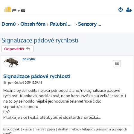
Domů
Obsah fóra
Palubní elektronika
Senzory ASS
Signalizace pádové rychlosti
Odpovědět
prikrylm
Signalizace pádové rychlosti
P
pon 06. kvě 2019 12:29:46
ř
í
Možná by se hodila nějaká jednoduchá ano/ne signalizace pádové
s
rychlosti. Klapková, podtlaková, nebo korouhvička ala velká letadlo. I
p
ě
na to by se hodilo nějaké jednoduché telemetrické čidlo
v
sepnuto/rozepnuto.
e
k
Co?
Pitotka je sice hezká, ale zbytečně složitá/drahá/těžká...
(šroubovák | kleště | měřák | pájka | drátky | několik létajících, jezdících a plavajícich
strojů)