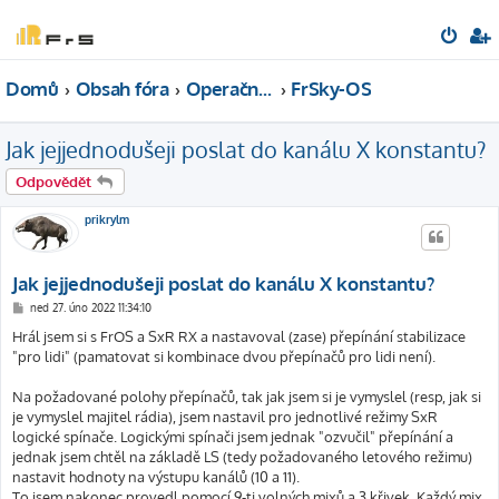
Domů
Obsah fóra
Operační systémy
FrSky-OS
Jak jejjednodušeji poslat do kanálu X konstantu?
Odpovědět
prikrylm
Jak jejjednodušeji poslat do kanálu X konstantu?
P
ned 27. úno 2022 11:34:10
ř
í
Hrál jsem si s FrOS a SxR RX a nastavoval (zase) přepínání stabilizace
s
"pro lidi" (pamatovat si kombinace dvou přepínačů pro lidi není).
p
ě
v
Na požadované polohy přepínačů, tak jak jsem si je vymyslel (resp, jak si
e
k
je vymyslel majitel rádia), jsem nastavil pro jednotlivé režimy SxR
logické spínače. Logickými spínači jsem jednak "ozvučil" přepínání a
jednak jsem chtěl na základě LS (tedy požadovaného letového režimu)
nastavit hodnoty na výstupu kanálů (10 a 11).
To jsem nakonec provedl pomocí 9-ti volných mixů a 3 křivek. Každý mix