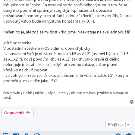
měl jako vstup "cokoli" a mixoval se do správného výstupu s tím, že se
daný mix podmínil správným logickým spínačem a k dosažení
požadované hodnoty jsem přiřadil jednu z "křivek", které zaručily, že pro
libovolný vstup bude na výstupu konstanta. (-, 0, +).
Řešení to je, ale zdá se mi dost krkolomé. Neexistuje nějaké jednodušší?
Ještě poznámka:
V posledním českém FrOS vidím drobné chybičky
- v nastavení SxR je obráceně logika "ch5 as AIL2" (asi měl být text "ch5
as AUX2"?). Když povolím "ch5 as AIL2" tak ch5 jako pravé křidélko
nefunguje (nestabilizuje se), když tuto volbu zakážu, začne pravé
křidélko na ch5 fungovat.
- ve volných mixech se LS ukazují s číslem o 16 větším, takže LS1, kterým
podmiňuju mix vidím jako LS17..
(šroubovák | kleště | měřák | pájka | drátky | několik létajících, jezdících a plavajícich
strojů)
Odpovědět
Přejít na