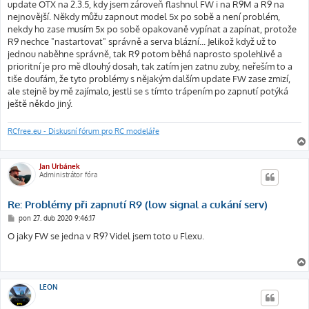
update OTX na 2.3.5, kdy jsem zároveň flashnul FW i na R9M a R9 na
nejnovější. Někdy můžu zapnout model 5x po sobě a není problém,
nekdy ho zase musím 5x po sobě opakovaně vypínat a zapínat, protože
R9 nechce "nastartovat" správně a serva blázní... Jelikož když už to
jednou naběhne správně, tak R9 potom běhá naprosto spolehlivě a
prioritní je pro mě dlouhý dosah, tak zatím jen zatnu zuby, neřeším to a
tiše doufám, že tyto problémy s nějakým dalším update FW zase zmizí,
ale stejně by mě zajímalo, jestli se s tímto trápením po zapnutí potýká
ještě někdo jiný.
RCfree.eu - Diskusní fórum pro RC modeláře
Jan Urbánek
Administrátor fóra
Re: Problémy při zapnutí R9 (low signal a cukání serv)
P
pon 27. dub 2020 9:46:17
ř
í
O jaky FW se jedna v R9? Videl jsem toto u Flexu.
s
p
ě
v
e
k
LEON