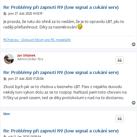
Re: Problémy při zapnutí R9 (low signal a cukání serv)
P
pon 27. dub 2020 14:10:19
ř
í
Je pravda, že ruku do ohně za to nedám, že je to opravdu LBT, jdu to
s
raději přeflashnout. Díky za nasměrování
p
ě
v
e
RCfree.eu - Diskusní fórum pro RC modeláře
k
Jan Urbánek
Administrátor fóra
Re: Problémy při zapnutí R9 (low signal a cukání serv)
P
pon 27. dub 2020 17:20:06
ř
í
Zkusil bych jak se to chobva u bezneho LBT. Flex z nejakho duvodu
s
nekdy tuni vykon dolu az se to rozpoji. Nahlasil jsem toto chovani na
p
ě
FrSky uz pred casem, ted se diky protokolum s nad na to dostanou.
v
e
k
libor
Re: Problémy při zapnutí R9 (low signal a cukání serv)
P
pát 12. čer 2020 13:08:56