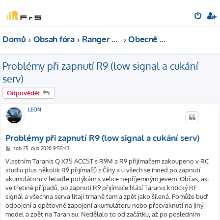
Domů
Obsah fóra
Ranger 9 - 868Hz
Obecně o R9
Problémy při zapnutí R9 (low signal a cukání
serv)
Odpovědět
LEON
Problémy při zapnutí R9 (low signal a cukání serv)
P
sob 25. dub 2020 9:55:43
ř
í
Vlastním Taranis Q X7S ACCST s R9M a R9 přijímačem zakoupeno v RC
s
studiu plus několik R9 přijímačů z Číny a u všech se ihned po zapnutí
p
ě
akumulátoru v letadle potýkám s velice nepříjemným jevem. Občas, asi
v
ve třetině případů, po zapnutí R9 přijímače hlásí Taranis kritický RF
e
k
signál a všechna serva lítají trhaně tam a zpět jako šílená. Pomůže buď
odpojení a opětovné zapojení akumulátoru nebo přecvaknutí na jiný
model a zpět na Taranisu. Nedělalo to od začátku, až po posledním