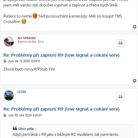
jsem měl venku dál zkoušet vypínat a zapínat a třeba bych letěl.
Řešení to nemá
Teď poslouchám kamarády: Měl sis koupit TBS
Crossfire!
Jan Urbánek
Administrátor fóra
Re: Problémy při zapnutí R9 (low signal a cukání serv)
P
pon 26. říj 2020 12:09:11
ř
í
Zkusil bych novy R9Stab FW
s
p
ě
v
e
k
LEON
Re: Problémy při zapnutí R9 (low signal a cukání serv)
P
sob 30. bře 2024 6:16:07
ř
í
s
libor
píše:
↑
p
ě
Když jsem létal s R9 jako s běžným RC modelem, tak jsem tento
v