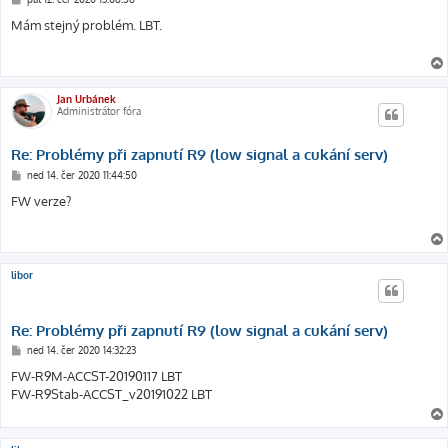
ř
í
Mám stejný problém. LBT.
s
p
ě
v
e
k
Jan Urbánek
Administrátor fóra
Re: Problémy při zapnutí R9 (low signal a cukání serv)
P
ned 14. čer 2020 11:44:50
ř
í
FW verze?
s
p
ě
v
e
k
libor
Re: Problémy při zapnutí R9 (low signal a cukání serv)
P
ned 14. čer 2020 14:32:23
ř
í
FW-R9M-ACCST-20190117 LBT
s
FW-R9Stab-ACCST_v20191022 LBT
p
ě
v
e
k