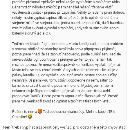
problém překonal trpělivým několikerým vypínáním a zapínáním rádia.
e
k
Během těch několika měsíců jsem nenašel řešení, třeba ve větší
vzdálenosti vysílač - přijímač při zapínání. Někdy to jede na první dobrou,
někdy musím vypínat zapínat třikrát, pětkrát. Je to úplně náhodné, na
stejném místě ve stejnou dobu jedna baterka zapnutí OK, další baterka a
musím dělat cvičení vypínání a zapínání, jindy tak musím cvičit u první
baterky a druhý let je OK.
Teď mám v letadle flight controller a v této konfiguraci je tento problém
v provozu obtížně zvladatelný. Když byla serva připojena k přijímači,
poznal jsem hned, že se zapnutí nepovedlo, podle cukání serv. Teď ale
serva ovládá flight controller a překryje tak tento jev, nemám tak
možnost poznat, že nenaskočila správně komunikace vysílač - přijímač.
Místo toho se Inav chová divně. V brýlích vidím telemetrické údaje z
paluby letadla OK, do vysílače jdou z přijímače cestou spojení FrSky
nesmysly. Už jsem kvůli tomu strávil dopoledne na zemi, zatím co
kamarád si užíval krásného podzimního dne. Myslel jsem si, že mi
nekomunikuje flight controller s přijímačem, že jsem třeba utrhl
propojovací kablík. Doma jsem to zapnul a vše šlapalo jak má. Prostě
jsem měl venku dál zkoušet vypínat a zapínat a třeba bych letěl.
Řešení to nemá
Teď poslouchám kamarády: Měl sis koupit TBS
Crossfire!
Není třeba vypínat a zapínat celý vysílač, pro odstranění této chyby stačí