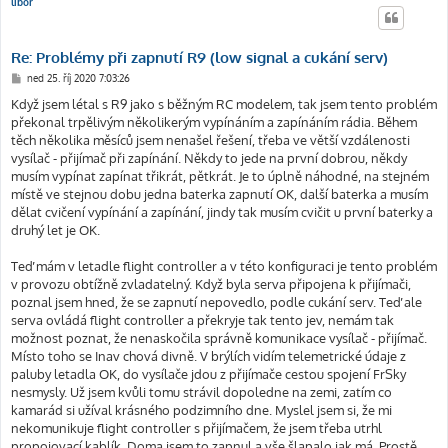
libor
Re: Problémy při zapnutí R9 (low signal a cukání serv)
P
ned 25. říj 2020 7:03:26
ř
í
Když jsem létal s R9 jako s běžným RC modelem, tak jsem tento problém
s
překonal trpělivým několikerým vypínáním a zapínáním rádia. Během
p
ě
těch několika měsíců jsem nenašel řešení, třeba ve větší vzdálenosti
v
vysílač - přijímač při zapínání. Někdy to jede na první dobrou, někdy
e
k
musím vypínat zapínat třikrát, pětkrát. Je to úplně náhodné, na stejném
místě ve stejnou dobu jedna baterka zapnutí OK, další baterka a musím
dělat cvičení vypínání a zapínání, jindy tak musím cvičit u první baterky a
druhý let je OK.
Teď mám v letadle flight controller a v této konfiguraci je tento problém
v provozu obtížně zvladatelný. Když byla serva připojena k přijímači,
poznal jsem hned, že se zapnutí nepovedlo, podle cukání serv. Teď ale
serva ovládá flight controller a překryje tak tento jev, nemám tak
možnost poznat, že nenaskočila správně komunikace vysílač - přijímač.
Místo toho se Inav chová divně. V brýlích vidím telemetrické údaje z
paluby letadla OK, do vysílače jdou z přijímače cestou spojení FrSky
nesmysly. Už jsem kvůli tomu strávil dopoledne na zemi, zatím co
kamarád si užíval krásného podzimního dne. Myslel jsem si, že mi
nekomunikuje flight controller s přijímačem, že jsem třeba utrhl
propojovací kablík. Doma jsem to zapnul a vše šlapalo jak má. Prostě