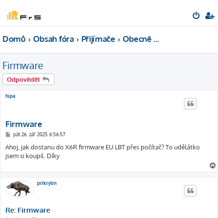
Domů
Obsah fóra
Přijímače
Obecně o přijímačích
Firmware
Odpovědět
hipa
Firmware
P
pát 26. zář 2025 6:56:57
ř
í
Ahoj, jak dostanu do X6R firmware EU LBT přes počítač? To udělátko
s
jsem si koupil. Díky
p
ě
v
e
k
prikrylm
Re: Firmware