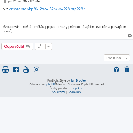
P
pát 26. zář 2025 11:35:04
ř
í
viz
viewtopic.php?f=12&t=1326&p=9287#p9287
s
p
ě
v
e
(šroubovák | kleště | měřák | pájka | drátky | několik létajících, jezdících a plavajícich
k
strojů)
Odpovědět
Přejít na
ProLight Style by
Ian Bradley
Založeno na
phpBB
® Forum Software © phpBB Limited
Český překlad –
phpBB.cz
Soukromí
|
Podmínky