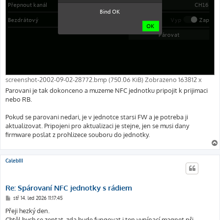
screenshot-2002-09-02-28772.bmp (750.06 KiB) Zobrazeno 163812 x
Parovani je tak dokonceno a muzeme NFC jednotku pripojit k prijimaci
nebo RB.
Pokud se parovani nedari, je v jednotce starsi FW a je potreba ji
aktualizovat. Pripojeni pro aktualizaci je stejne, jen se musi dany
firmware poslat z prohlizece souboru do jednotky.
CalebIII
Re: Spárovaní NFC jednotky s rádiem
P
stř 14. led 2026 11:17:45
ř
í
Přeji hezký den.
s
Chtěl bych se zeptat ,zda bude fungovat i ten vypínací magnet při