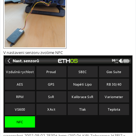
V nastaveni senzoru zvolime NFC
screenshot-2002-09-02-28306.bmp (750.06 KiB) Zobrazeno 163812 x