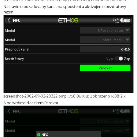
Nastavime pozadovany kanal na spousteni a aktivujeme bezdratovy
rezim
screenshot-2002-09-02-28322.bmp (750.06 KiB) Zobrazeno 163812 x
A potvrdime tlacitkem Parovat