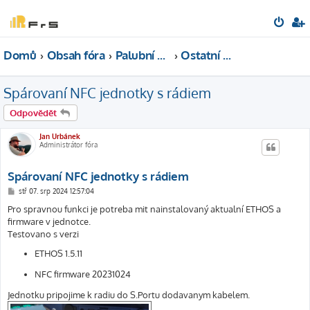
Domů
Obsah fóra
Palubní elektronika
Ostatní senzory
Spárovaní NFC jednotky s rádiem
Odpovědět
Jan Urbánek
Administrátor fóra
Spárovaní NFC jednotky s rádiem
P
stř 07. srp 2024 12:57:04
ř
í
Pro spravnou funkci je potreba mit nainstalovaný aktualní ETHOS a
s
firmware v jednotce.
p
ě
Testovano s verzi
v
e
ETHOS 1.5.11
k
NFC firmware 20231024
Jednotku pripojime k radiu do S.Portu dodavanym kabelem.