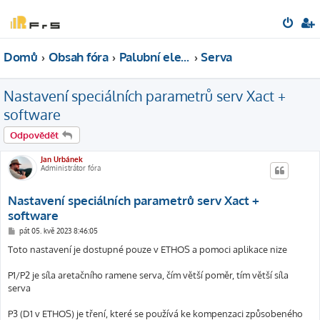
Domů
Obsah fóra
Palubní elektronika
Serva
Nastavení speciálních parametrů serv Xact +
software
Odpovědět
Jan Urbánek
Administrátor fóra
Nastavení speciálních parametrů serv Xact +
software
P
pát 05. kvě 2023 8:46:05
ř
í
Toto nastavení je dostupné pouze v ETHOS a pomoci aplikace nize
s
p
ě
P1/P2 je síla aretačního ramene serva, čím větší poměr, tím větší síla
v
serva
e
k
P3 (D1 v ETHOS) je tření, které se používá ke kompenzaci způsobeného