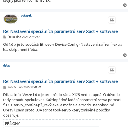
stejný jako ten co mám v TX.
v
e
k
pstasek
Re: Nastavení speciálních parametrů serv Xact + software
P
úte 18. úno 2025 20:59:46
ř
í
Od 1.6.x je to součástí Ethosu v Device Config (Nastavení zařízení) extra
s
lua skript není třeba.
p
ě
v
e
k
dslav
Re: Nastavení speciálních parametrů serv Xact + software
P
sob 22. úno 2025 18:20:59
ř
í
Dík za info. Verze 1.6.x je pro mě do rádia X12S nedostupná. O důvodu
s
tady nebudu spekulovat. Každopádně ladění parametrů serva pomoci
p
ě
STK + servo_conf-p1-p2_rev2.exe je možné ale trochu nepohodlné.
v
Upravil jsem proto LUA script tool-servo který zmíněné položky
e
k
obsahuje.
PŘÍLOHY