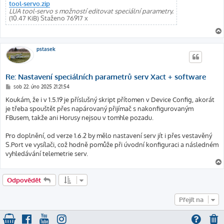
tool-servo.zip
LUA tool-servo s možností editovat speciální parametry.
(10.47 KiB) Staženo 76917 x
pstasek
Re: Nastavení speciálních parametrů serv Xact + software
P
sob 22. úno 2025 21:21:54
ř
í
Koukám, že i v 1.5.19 je příslušný skript přítomen v Device Config, akorát
s
je třeba spouštět přes napárovaný přijímač s nakonfigurovaným
p
ě
FBusem, takže ani Horusy nejsou v tomhle pozadu.
v
e
k
Pro doplnění, od verze 1.6.2 by mělo nastavení serv jít i přes vestavěný
S.Port ve vysílači, což hodně pomůže při úvodní konfiguraci a následném
vyhledávání telemetrie serv.
Odpovědět
Přejít na