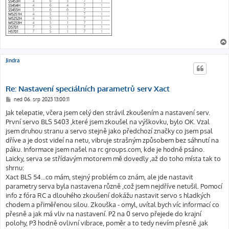
Jindra
Re: Nastavení speciálních parametrů serv Xact
P
ned 06. srp 2023 13:00:11
ř
í
Jak telepatie, včera jsem celý den strávil zkoušením a nastavení serv.
s
První servo BLS 5403 ,které jsem zkoušel na výškovku, bylo OK. Vzal
p
ě
jsem druhou stranu a servo stejně jako předchozí značky co jsem psal
v
dříve a je dost videí na netu, vibruje strašným způsobem bez sáhnutí na
e
k
páku. Informace jsem našel na rc groups.com, kde je hodně psáno.
Laicky, serva se střídavým motorem mě dovedly ,až do toho místa tak to
shrnu:
Xact BLS 54...co mám, stejný problém co znám, ale jde nastavit
parametry serva byla nastavena různě ,což jsem nejdříve netušil. Pomocí
info z fóra RC a dlouhého zkoušení dokážu nastavit servo s hladkých
chodem a přiměřenou silou. Zkouška - omyl, uvítal bych víc informací co
přesně a jak má vliv na nastavení. P2 na 0 servo přejede do krajní
polohy, P3 hodně ovlivní vibrace, poměr a to tedy nevím přesně ,jak