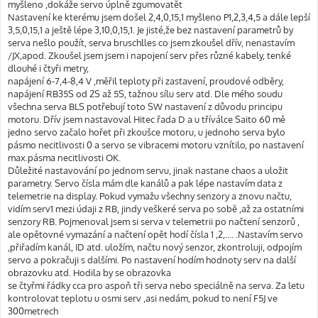
myšleno ,dokáže servo úplně zgumovatět
Nastavení ke kterému jsem došel 2,4,0,15,1 myšleno P1,2,3,4,5 a dále lepší
3,5,0,15,1 a ještě lépe 3,10,0,15,1. Je jisté,že bez nastavení parametrů by
serva nešlo použít, serva bruschlles co jsem zkoušel dřív, nenastavím
/JX,apod. Zkoušel jsem jsem i napojení serv přes různé kabely, tenké
dlouhé i čtyři metry,
napájení 6-7,4-8,4 V ,měřil teploty při zastavení, proudové odběry,
napájení RB35S od 2S až 5S, tažnou sílu serv atd. Dle mého soudu
všechna serva BLS potřebují toto SW nastavení z důvodu principu
motoru. Dřív jsem nastavoval Hitec řada D a u tříválce Saito 60 mě
jedno servo začalo hořet při zkoušce motoru, u jednoho serva bylo
pásmo necitlivosti 0 a servo se vibracemi motoru vznítilo, po nastavení
max.pásma necitlivosti OK.
Důležité nastavování po jednom servu, jinak nastane chaos a uložit
parametry. Servo čísla mám dle kanálů a pak lépe nastavím data z
telemetrie na display. Pokud vymažu všechny senzory a znovu načtu,
vidím serv1 mezi údaji z RB, jindy veškeré serva po sobě ,až za ostatními
senzory RB. Pojmenoval jsem si serva v telemetrii po načtení senzorů ,
ale opětovné vymazání a načtení opět hodí čísla 1 ,2,.... .Nastavím servo
,přiřadím kanál, ID atd. uložím, načtu nový senzor, zkontroluji, odpojím
servo a pokračuji s dalšími. Po nastavení hodím hodnoty serv na další
obrazovku atd. Hodila by se obrazovka
se čtyřmi řádky cca pro aspoň tři serva nebo speciálně na serva. Za letu
kontrolovat teplotu u osmi serv ,asi nedám, pokud to není F5J ve
300metrech