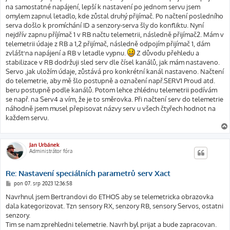
ě
na samostatné napájení, lepší k nastavení po jednom servu jsem
v
omylem zapnul letadlo, kde zůstal druhý přijímač. Po načtení posledního
e
k
serva došlo k promíchání ID a senzory-serva šly do konfliktu. Nyní
nejdřív zapnu příjímač 1 v RB načtu telemetrii, následně přijímač2. Mám v
telemetrii údaje z RB a 1,2 přijímač, následně odpojím přijímač 1, dám
zvlášť na napájení a RB v letadle vypnu.
Z důvodu přehledu a
stabilizace v RB dodržuji sled serv dle čísel kanálů, jak mám nastaveno.
Servo ,jak uložím údaje, zůstává pro konkrétní kanál nastaveno. Načtení
do telemetrie, aby mě šlo postupně a označení např.SERV1 Proud atd.
beru postupně podle kanálů. Potom lehce zhlédnu telemetrii podívám
se např. na Serv4 a vím, že je to směrovka. Při načtení serv do telemetrie
náhodně jsem musel přepisovat názvy serv u všech čtyřech hodnot na
každem servu.
Jan Urbánek
Administrátor fóra
Re: Nastavení speciálních parametrů serv Xact
P
pon 07. srp 2023 12:36:58
ř
í
Navrhnul jsem Bertrandovi do ETHOS aby se telemetricka obrazovka
s
dala kategorizovat. Tzn sensory RX, senzory RB, sensory Servos, ostatni
p
ě
senzory.
v
Tim se nam zprehledni telemetrie. Navrh byl prijat a bude zapracovan.
e