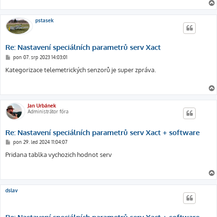
k
pstasek
Re: Nastavení speciálních parametrů serv Xact
P
pon 07. srp 2023 14:03:01
ř
í
Kategorizace telemetrických senzorů je super zpráva.
s
p
ě
v
e
k
Jan Urbánek
Administrátor fóra
Re: Nastavení speciálních parametrů serv Xact + software
P
pon 29. led 2024 11:04:07
ř
í
Pridana tablka vychozich hodnot serv
s
p
ě
v
e
k
dslav