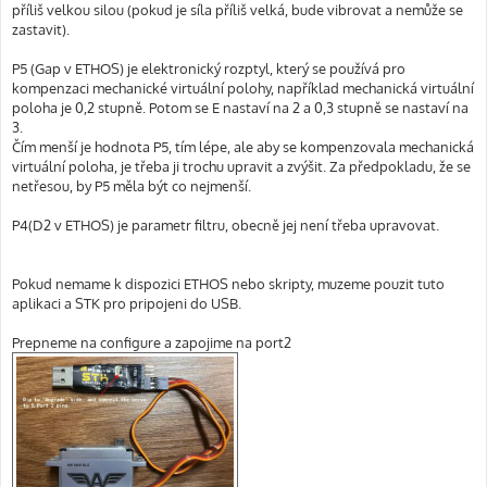
příliš velkou silou (pokud je síla příliš velká, bude vibrovat a nemůže se
zastavit).
P5 (Gap v ETHOS) je elektronický rozptyl, který se používá pro
kompenzaci mechanické virtuální polohy, například mechanická virtuální
poloha je 0,2 stupně. Potom se E nastaví na 2 a 0,3 stupně se nastaví na
3.
Čím menší je hodnota P5, tím lépe, ale aby se kompenzovala mechanická
virtuální poloha, je třeba ji trochu upravit a zvýšit. Za předpokladu, že se
netřesou, by P5 měla být co nejmenší.
P4(D2 v ETHOS) je parametr filtru, obecně jej není třeba upravovat.
Pokud nemame k dispozici ETHOS nebo skripty, muzeme pouzit tuto
aplikaci a STK pro pripojeni do USB.
Prepneme na configure a zapojime na port2