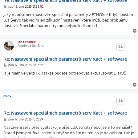
Re: Nastavení speciálních parametrů serv Xact + software
P
sob 15. úno 2025 21:55:02
ř
í
Jakým způsobem nastavím speciální parametry v ETHOSu? Když spustím
s
Lua Servo tak vidím jen základní nastavení které můžu bez problému
p
ě
nastavit. Speciální parametry tam nejsou k dispozici.
v
e
k
Jan Urbánek
Administrátor fóra
Re: Nastavení speciálních parametrů serv Xact + software
P
pon 17. úno 2025 12:32:29
ř
í
Ja je mam ve verzi 1.6.1 takze budete potrebovat aktualizovat ETHOS
s
p
ě
v
e
k
dslav
Re: Nastavení speciálních parametrů serv Xact + software
P
pon 17. úno 2025 15:23:29
ř
í
Nastavení serv přes vysílačku je přes LUA script? nebo jsem to nenašel?
s
Doteď jsem používal script a když se dívám na ten co je na githubu tak je
p
ě