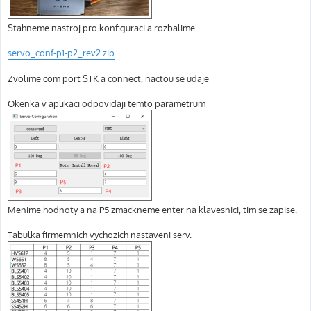
Stahneme nastroj pro konfiguraci a rozbalime
servo_conf-p1-p2_rev2.zip
Zvolime com port STK a connect, nactou se udaje
Okenka v aplikaci odpovidaji temto parametrum
Menime hodnoty a na P5 zmackneme enter na klavesnici, tim se zapise.
Tabulka firmemnich vychozich nastaveni serv.