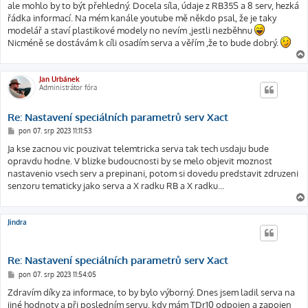
ale mohlo by to být přehledný. Docela síla, údaje z RB35S a 8 serv, hezká
řádka informací. Na mém kanále youtube mě někdo psal, že je taky
modelář a staví plastikové modely no nevím ,jestli nezběhnu
Nicméně se dostávám k cíli osadím serva a věřím ,že to bude dobrý.
Jan Urbánek
Administrátor fóra
Re: Nastavení speciálních parametrů serv Xact
P
pon 07. srp 2023 11:11:53
ř
í
Ja kse zacnou vic pouzivat telemtricka serva tak tech usdaju bude
s
opravdu hodne. V blizke budoucnosti by se melo objevit moznost
p
ě
nastavenio vsech serv a prepinani, potom si dovedu predstavit zdruzeni
v
senzoru tematicky jako serva a X radku RB a X radku...
e
k
Jindra
Re: Nastavení speciálních parametrů serv Xact
P
pon 07. srp 2023 11:54:05
ř
í
Zdravím díky za informace, to by bylo výborný. Dnes jsem ladil serva na
s
jiné hodnoty a při posledním servu, kdy mám TDr10 odpojen a zapojen
p