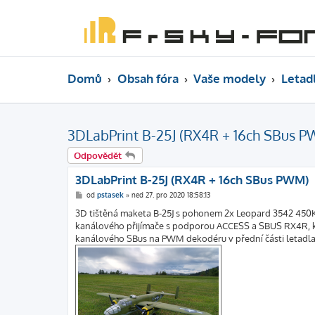
Domů
Obsah fóra
Vaše modely
Letad
3DLabPrint B-25J (RX4R + 16ch SBus 
Odpovědět
3DLabPrint B-25J (RX4R + 16ch SBus PWM)
P
od
pstasek
»
ned 27. pro 2020 18:58:13
ř
í
3D tištěná maketa B-25J s pohonem 2x Leopard 3542 450K
s
kanálového přijímače s podporou ACCESS a SBUS RX4R, kt
p
ě
kanálového SBus na PWM dekodéru v přední části letadla. 
v
e
k