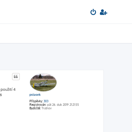
použití 4
16
pstasek
Příspěvky:
303
Registrován:
pát 26. dub 2019 21:21:55
Bydliště:
Trutnov