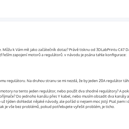
e. Můžu k Vám mít jako začátečník dotaz? Právě tisknu od 3DLabPrintu C47 D
ď řeším zapojení motorů a regulátorů. v návodu je psána tahle konfigurace:
mu regulátoru. Na druhou stranu se mi nezdá, že by jeden 20A regulátor tá
a motory na tento jeden regulátor, nebo použít dva shodné regulátory? A po
 příjmače? Do jednoho kanálu přes Y kabel, nebo musím obsadit dva kanály a 
už týden dohledat nějaké návody, ale pořád si nejsem moc jistý. Psal jsem i 
k je vše bez problémů, pokud potřebujete vyřešit problém, je ticho.