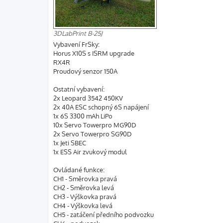
3DLabPrint B-25J
Vybavení FrSky:
Horus X10S s ISRM upgrade
RX4R
Proudový senzor 150A
Ostatní vybavení:
2x Leopard 3542 450KV
2x 40A ESC schopný 6S napájení
1x 6S 3300 mAh LiPo
10x Servo Towerpro MG90D
2x Servo Towerpro SG90D
1x Jeti SBEC
1x ESS Air zvukový modul
Ovládané funkce:
CH1 - Směrovka pravá
CH2 - Směrovka levá
CH3 - Výškovka pravá
CH4 - Výškovka levá
CH5 - zatáčení předního podvozku