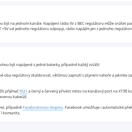
u být na jednom kanále. Napájení rádia 5V z BEC regulátoru může snášet par
ič +5V od jednoho regulátoru odpojuji, rádio napájím jen z jednoho regulátoru
hou být napájené z jedné baterky, případně každý zvlášť.
é oba regulátory zkalibrovat, většinou zapnutí s plynem nahoře a jakmile za
žít přijímač
R12+
a černý a červený přivést místo na kanálový port na XT30 k
ravenou kabeláž.
ver, případně
Facebookovou skupinu
. Facebook umožňuje i automatické přek
 i komunita.