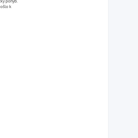
cký pohyb.
došlo k