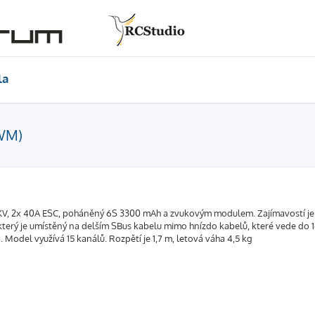
la
PWM)
V, 2x 40A ESC, poháněný 6S 3300 mAh a zvukovým modulem. Zajímavostí je 
erý je umístěný na delším SBus kabelu mimo hnízdo kabelů, které vede do 
Model využívá 15 kanálů. Rozpětí je 1,7 m, letová váha 4,5 kg