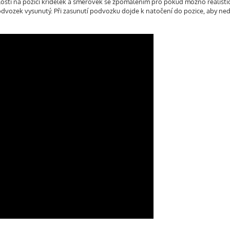
slosti na pozici křidélek a směrovek se zpomalením pro pokud možno realisti
odvozek vysunutý. Při zasunutí podvozku dojde k natočení do pozice, aby ne