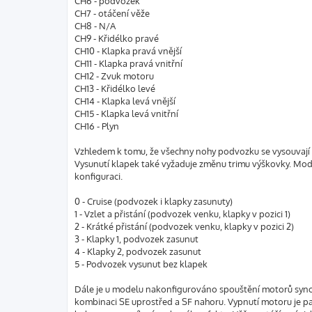
CH6 - podvozek
CH7 - otáčení věže
CH8 - N/A
CH9 - Křidélko pravé
CH10 - Klapka pravá vnější
CH11 - Klapka pravá vnitřní
CH12 - Zvuk motoru
CH13 - Křidélko levé
CH14 - Klapka levá vnější
CH15 - Klapka levá vnitřní
CH16 - Plyn
Vzhledem k tomu, že všechny nohy podvozku se vysouvají 
Vysunutí klapek také vyžaduje změnu trimu výškovky. Mode
konfiguraci.
0 - Cruise (podvozek i klapky zasunuty)
1 - Vzlet a přistání (podvozek venku, klapky v pozici 1)
2 - Krátké přistání (podvozek venku, klapky v pozici 2)
3 - Klapky 1, podvozek zasunut
4 - Klapky 2, podvozek zasunut
5 - Podvozek vysunut bez klapek
Dále je u modelu nakonfigurováno spouštění motorů syn
kombinaci SE uprostřed a SF nahoru. Vypnutí motoru je p