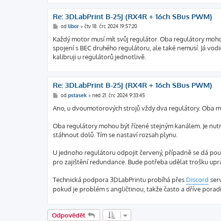
Re: 3DLabPrint B-25J (RX4R + 16ch SBus PWM)
P
od
libor
»
čtv 18. črc 2024 19:57:20
ř
í
Každý motor musí mít svůj regulátor. Oba regulátory moho
s
spojení s BEC druhého regulátoru, ale také nemusí. Já vod
p
ě
kalibruji u regulátorů jednotlivě.
v
e
k
Re: 3DLabPrint B-25J (RX4R + 16ch SBus PWM)
P
od
pstasek
»
ned 21. črc 2024 9:33:45
ř
í
Ano, u dvoumotorových strojů vždy dva regulátory. Oba mo
s
p
ě
Oba regulátory mohou být řízené stejným kanálem. Je nutn
v
stáhnout dolů. Tím se nastaví rozsah plynu.
e
k
U jednoho regulátoru odpojit červený, případně se dá pou
pro zajištění redundance. Bude potřeba udělat trošku up
Technická podpora 3DLabPrintu probíhá přes
Discord
ser
pokud je problém s angličtinou, takže často a dříve poradí
Odpovědět