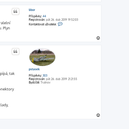
a
h
libor
o
r
Příspěvky:
44
u
Registrován:
pát 26. dub 2019 19:52:03
alelní
K
Kontaktovat uživatele:
o
. Plyn
n
t
a
N
k
a
t
h
o
v
o
a
r
t
u
u
ž
i
pstasek
v
pípá, tak
a
Příspěvky:
303
t
Registrován:
pát 26. dub 2019 21:21:55
e
Bydliště:
Trutnov
l
onektory
e
l
i
b
o
lady,
r
N
a
h
o