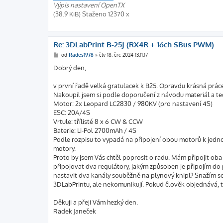
Výpis nastavení OpenTX
(38.9 KiB) Staženo 12370 x
Re: 3DLabPrint B-25J (RX4R + 16ch SBus PWM)
P
od
Rades1978
»
čtv 18. črc 2024 13:11:17
ř
í
Dobrý den,
s
p
ě
v první řadě velká gratulacek k B25. Opravdu krásná prác
v
Nakoupil jsem si podle doporučení z návodu materiál a te
e
k
Motor: 2x Leopard LC2830 / 980KV (pro nastavení 4S)
ESC: 20A/4S
Vrtule: třílisté 8 x 6 CW & CCW
Baterie: Li-Pol 2700mAh / 4S
Podle rozpisu to vypadá na připojení obou motorů k jedno
motory.
Proto by jsem Vás chtěl poprosit o radu. Mám připojit ob
připojovat dva regulátory, jakým způsoben je připojím do
nastavit dva kanály souběžně na plynový knipl? Snažím se 
3DLabPrintu, ale nekomunikují. Pokud člověk objednává, ta
Děkuji a přeji Vám hezký den.
Radek Janeček