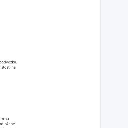
 podvozku.
islosti na
em na
podložené