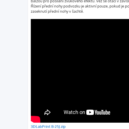
balzou pro posílení zvukového efektu. Věž se otáčí v závi
Řízení přední nohy podvozku je aktivní pouze, pokud je p
zaseknutí přední nohy v šachtě.
3DLabPrint B-25J.zip