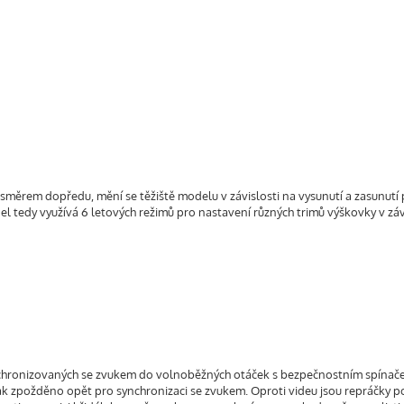
směrem dopředu, mění se těžiště modelu v závislosti na vysunutí a zasunutí
l tedy využívá 6 letových režimů pro nastavení různých trimů výškovky v záv
chronizovaných se zvukem do volnoběžných otáček s bezpečnostním spínač
ak zpožděno opět pro synchronizaci se zvukem. Oproti videu jsou repráčky 