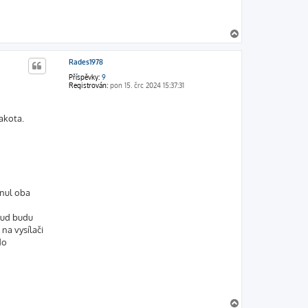
N
a
h
Rades1978
o
r
Příspěvky:
9
u
Registrován:
pon 15. črc 2024 15:37:31
akota.
hnul oba
kud budu
na vysílači
do
N