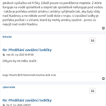
í
Jakákoli vysílačka od FrSky. Záleží pouze na peněžence majitele. 2.4GHz
s
funguje na vodě spolehlivě a stejně tak spolehlivě nefunguje pod vodou
p
ě
- takže je potřeba umístit anténu ( antény ) přijímače tak, aby byly vždy
v
nad hladinou a ne někde uvnitř lodě dole v trupu. U zavážecí loďky je
e
k
potřeba počítat i s vlnami, které by mohly antény zastínit - proto co
nejvýš nad vodní hladinu.
Jirkacbx
Re: Předělání zavážecí lodičky
P
ned 20. srp 2023 10:49:08
ř
í
Díky,to by mi mělo stačit.
s
p
ě
v
e
bagr Hitachi,BC8 Mammoth,Kachna Axík trial
k
rybarranda
Re: Předělání zavážecí lodičky
P
čtv 17. črc 2025 2:09:07