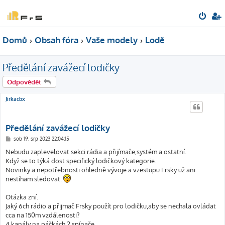
Domů
Obsah fóra
Vaše modely
Lodě
Předělání zavážecí lodičky
Odpovědět
Jirkacbx
Předělání zavážecí lodičky
P
sob 19. srp 2023 22:04:15
ř
í
Nebudu zaplevelovat sekci rádia a přijímače,systém a ostatní.
s
Když se to týká dost specifický lodičkový kategorie.
p
ě
Novinky a nepotřebnosti ohledně vývoje a vzestupu Frsky už ani
v
nestíham sledovat.
e
k
Otázka zní.
Jaký 6ch rádio a přijmač Frsky použít pro lodičku,aby se nechala ovládat
cca na 150m vzdálenosti?
4 kanály na páčkách,2 spínače.