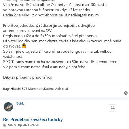
Vím,že na vodě 2.4ka blbne.Osobní zkušenost max. 30m asi s
volantovou Futabou či Spectrum kdysi.12 let zpátky.
Rádia 27 a 40MHz v potřebnosti se už nedělaj,tak nevim.
Prioritou jednoduchý rádio,přijímač nejspíš s s dvojitou
anténou,provozování na 12V.
Regly budou 12V a do 2x30A.1x spínač světel přes servo.
Uživatel lodičky neni moc chytrej,takže s kdejakou kravinou mně bude
otravovat.
Spíš mi jde o to,jestli 2.4ka umí na vodě fungovat i na tak velkou
vzdálenost.
S X7 Taranis mam trochu ozkoušeno cca 50m na vodě s remorkérem.
Víc jsem si zatim netroufnul a ani nebyla potřeba.
Díky za případný připomínky.
bagr Hitachi,BC8 Mammoth,Kachna Axík trial
Bořík
Re: Předělání zavážecí lodičky
P
sob 19. srp 2023 22:17:28
ř