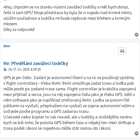
ř
í
Ahoj, chystám se na stavbu vlastní zavážecí lodičky a měl bych dotaz,
s
řešil si tam GPS? Moje představa by byla že si najedu nad krmné místo,
p
ě
uložím souřadnice a lodička mi bude rejdovat mezi břehem a krmným
v
místem.
e
k
Díky za odpověď
libor
Re: Předělání zavážecí lodičky
P
čtv 17. črc 2025 6:59:25
ř
í
GPS je jen čidlo. Zadání je autonomní řízení a na to se používají systémy
s
s flight controllery - třeba INAV. INAV umožňuje zadat trasu a loďka pak
p
ě
může jezdit po zadané trase sama. Flight controller je krabička zapojená
v
mezi přijímač a serva, jsou na něj zapojena čidla jako je třeba GPS, běží v
e
k
něm software jako je například zmiňovaný INAV. Loďka se potom řídí
páčkami na vysílači, přepínačem na vysílači ze zapne autonomní režim a
loď jede podle programu a GPS zadanou trasu.
U letadel nebo kopter to tak nevadí, ale u lodičky a složitějšího terénu
bych se bál toho, že poloha GPS během času o nějaký ten metr driftuje a
trasa podél rákosí se najednou může stát cestou do rákosí.