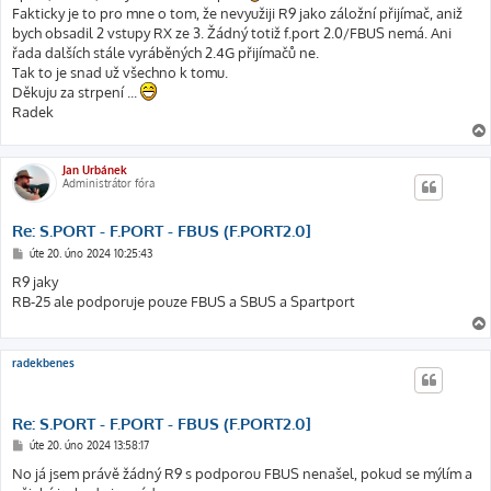
Fakticky je to pro mne o tom, že nevyužiji R9 jako záložní přijímač, aniž
bych obsadil 2 vstupy RX ze 3. Žádný totiž f.port 2.0/FBUS nemá. Ani
řada dalších stále vyráběných 2.4G přijímačů ne.
Tak to je snad už všechno k tomu.
Děkuju za strpení ...
Radek
Jan Urbánek
Administrátor fóra
Re: S.PORT - F.PORT - FBUS (F.PORT2.0]
P
úte 20. úno 2024 10:25:43
ř
í
R9 jaky
s
RB-25 ale podporuje pouze FBUS a SBUS a Spartport
p
ě
v
e
k
radekbenes
Re: S.PORT - F.PORT - FBUS (F.PORT2.0]
P
úte 20. úno 2024 13:58:17
ř
í
No já jsem právě žádný R9 s podporou FBUS nenašel, pokud se mýlím a
s