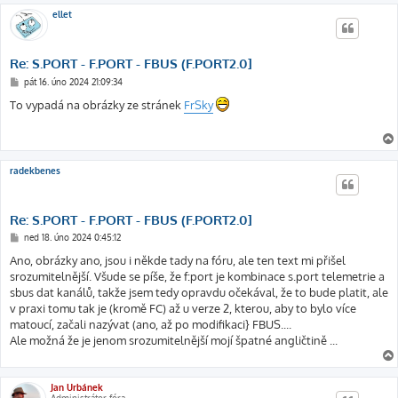
ellet
Re: S.PORT - F.PORT - FBUS (F.PORT2.0]
P
pát 16. úno 2024 21:09:34
ř
í
To vypadá na obrázky ze stránek
FrSky
s
p
ě
v
e
k
radekbenes
Re: S.PORT - F.PORT - FBUS (F.PORT2.0]
P
ned 18. úno 2024 0:45:12
ř
í
Ano, obrázky ano, jsou i někde tady na fóru, ale ten text mi přišel
s
srozumitelnější. Všude se píše, že f:port je kombinace s.port telemetrie a
p
ě
sbus dat kanálů, takže jsem tedy opravdu očekával, že to bude platit, ale
v
v praxi tomu tak je (kromě FC) až u verze 2, kterou, aby to bylo více
e
k
matoucí, začali nazývat (ano, až po modifikaci} FBUS....
Ale možná že je jenom srozumitelnější mojí špatné angličtině ...
Jan Urbánek