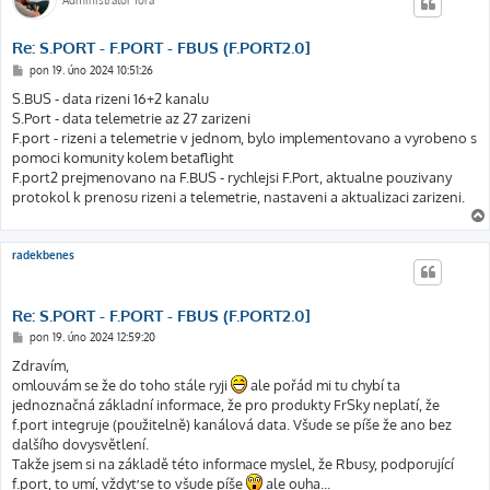
Administrátor fóra
Re: S.PORT - F.PORT - FBUS (F.PORT2.0]
P
pon 19. úno 2024 10:51:26
ř
í
S.BUS - data rizeni 16+2 kanalu
s
S.Port - data telemetrie az 27 zarizeni
p
ě
F.port - rizeni a telemetrie v jednom, bylo implementovano a vyrobeno s
v
pomoci komunity kolem betaflight
e
k
F.port2 prejmenovano na F.BUS - rychlejsi F.Port, aktualne pouzivany
protokol k prenosu rizeni a telemetrie, nastaveni a aktualizaci zarizeni.
radekbenes
Re: S.PORT - F.PORT - FBUS (F.PORT2.0]
P
pon 19. úno 2024 12:59:20
ř
í
Zdravím,
s
omlouvám se že do toho stále ryji
ale pořád mi tu chybí ta
p
ě
jednoznačná základní informace, že pro produkty FrSky neplatí, že
v
f.port integruje (použitelně) kanálová data. Všude se píše že ano bez
e
k
dalšího dovysvětlení.
Takže jsem si na základě této informace myslel, že Rbusy, podporující
f.port, to umí, vždyť se to všude píše
ale ouha...