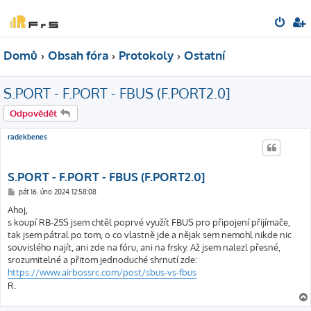
Domů
Obsah fóra
Protokoly
Ostatní
S.PORT - F.PORT - FBUS (F.PORT2.0]
Odpovědět
radekbenes
S.PORT - F.PORT - FBUS (F.PORT2.0]
P
pát 16. úno 2024 12:58:08
ř
í
Ahoj,
s
s koupí RB-25S jsem chtěl poprvé využít FBUS pro připojení přijímače,
p
ě
tak jsem pátral po tom, o co vlastně jde a nějak sem nemohl nikde nic
v
souvislého najít, ani zde na fóru, ani na frsky. Až jsem nalezl přesné,
e
k
srozumitelné a přitom jednoduché shrnutí zde:
https://www.airbossrc.com/post/sbus-vs-fbus
R.