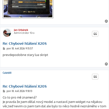
Jan Urbánek
Administrátor fóra
Re: Chybové hlášení X20S
P
pon 18. kvě 2026 9:15:57
ř
í
prevdepodobne stary lua skript
s
p
ě
v
e
k
CalebIII
Re: Chybové hlášení X20S
P
pon 18. kvě 2026 9:18:13
ř
í
Co to pro mě znamená?
s
Je pravda že jsem dělal nový model a nastavil jsem widget na nějakou
p
ě
věc,teď nevim co jsem tam dal ale bylo to něco hodně neznámého v tom
v