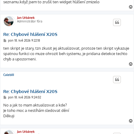
seznamu.když jsem to zrušil ten widget hlášení zmizelo
e
k
Jan Urbánek
Administrátor fóra
Re: Chybové hlášení X20S
P
pon 18. kvě 2026 9:22:18
ř
í
ten skript je stary, tzn zkusit jej aktualizovat, protoze ten skript vykazuje
s
spatnou funkci co muze ohrozit beh systemu, je pridana detekce techto
p
ě
chyb a upozorneni.
v
e
k
CalebIII
Re: Chybové hlášení X20S
P
pon 18. kvě 2026 9:24:02
ř
í
No a jak to mam aktualizovat a kde?
s
Je toho moc a nestíhám sledovat dění
p
ě
Děkuji
v
e
k
Jan Urbánek