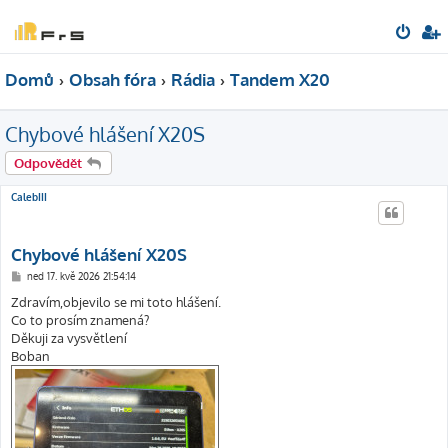
Domů
Obsah fóra
Rádia
Tandem X20
Chybové hlášení X20S
Odpovědět
CalebIII
Chybové hlášení X20S
P
ned 17. kvě 2026 21:54:14
ř
í
Zdravím,objevilo se mi toto hlášení.
s
Co to prosím znamená?
p
ě
Děkuji za vysvětlení
v
Boban
e
k